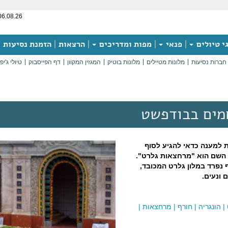
06.08.26
י טיולים
פנאי
מפות ומדריכים
הרצאות
הזמנת נסיעות
חברות נסיעות
מלונות מטיילים
מלונות בוטיק
המגזין המקוון
דף הפייסבוק
טיולי ג'יפ
מים בבודפשט
 למענה כדאי להגיע לסוף
 השם הוא "מרחצאות גלרט".
 נפרד במלון גלרט המכובד,
 ונעים.
|
הונגריה
|
חורף
|
מרחצאות
|