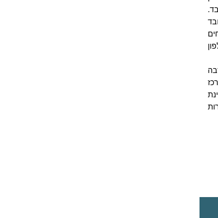
ד.
בד
ים
 מראש (Gundel – טלפון
בה
Karoly. במרכז
נת
א ביצירות