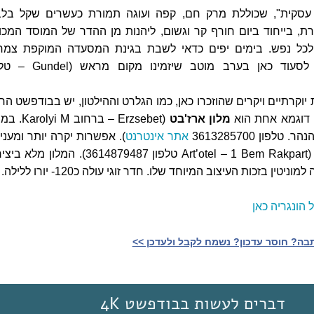
 עסקית", שכוללת מרק חם, קפה ועוגה תמורת כעשרים שקל בלב
, בייחוד ביום חורף קר וגשום, ליהנות מן ההדר של המוסד המכו
לכל נפש. בימים יפים כדאי לשבת בגינת המסעדה המוקפת צמח
מטפסים. הרוצים לסעוד כאן בערב מוטב שיזמינו מקום
יוקרתיים ויקרים שהוזכרו כאן, כמו הגלרט וההילטון, יש בבודפשט הר
. דוגמא אחת הוא
מלון ארז'בט
(Erzsebet – ברחוב i M
לפון 3613285700
אתר אינטרנט
). אפשרות יקרה יותר ומעניי
(Art’otel – 1 Bem Rakpart טלפון 3614879487). המלון מל
יטין בזכות העיצוב המיוחד שלו. חדר זוגי עולה כ120- יורו ללילה.
 הונגריה כאן
ה? חוסר עדכון? נשמח לקבל ולעדכן >>‎
דברים לעשות בבודפשט 4K