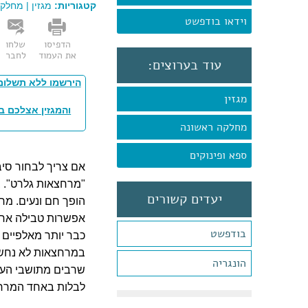
קטגוריות:
מגזין
|
מחלקה
וידאו בודפשט
הדפיסו
שלחו
את העמוד
לחבר
עוד בערוצים:
הירשמו ללא תשלום
מגזין
והמגזין אצלכם ב
מחלקה ראשונה
ספא ופינוקים
אם צריך לבחור סיב
"מרחצאות גלרט". ב
יעדים קשורים
הופך חם ונעים. מר
אפשרות טבילה אחת
בודפשט
כבר יותר מאלפיים 
במרחצאות לא נחשב 
הונגריה
שרבים מתושבי העי
לבלות באחד המרחצ