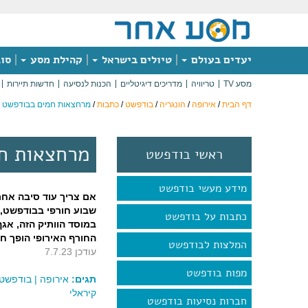
יעדים בעולם
טיולים בישראל
קהילת מסע
סוג
מסע TV
טריוויה
מדריכים דיגיטליים
הכנות לנסיעה
חדשות תיירות
דף הבית
/
אירופה
/
הונגריה
/
בודפשט
/
כתבות
/
מרחצאות חמים בבודפשט
מרחצאות ח
ראשי בודפשט
מידע מעשי בודפשט
אם צריך עוד סיבה אחת
שבוע חורפי בבודפשט,
כתבות על בודפשט
במוסד הוותיק הזה, אגף
החורף האירופי הופך חם
המלצות לבודפשט
עודכן 7.7.23
מפות בודפשט
תגים:
אירופה
|
בודפשט
קיראלי
חברות נסיעות בודפשט