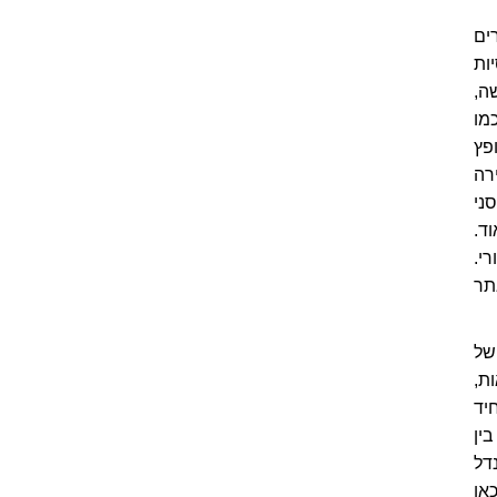
ים
ות
ה,
מו
פץ
רה
ני
ד.
י.
תר
של
ד המרחצאות,
יד
ין
דל
אן