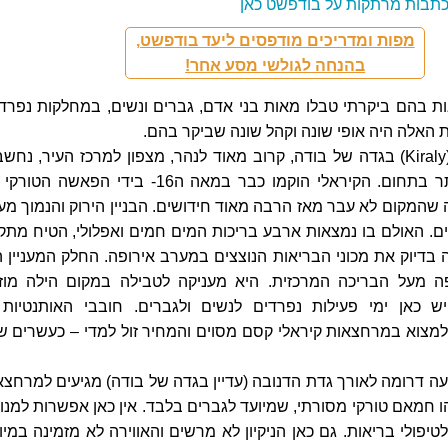
וכתבות מרתקות על בודפשט כאן
מפות ומדריכים מודפסים ליעד בודפשט,
בהנחה לגולשי מסע אחר!
בהם ביקרתי טבלו מאות בני אדם, גברים ונשים, במחלקות נפרדו
האלה היה אופי שונה וקהל שונה שביקר בהם.
מרחצאות קיראלי (Kiraly) בגדה של בודה, קרוב מאוד לנהר, מצפון למרכז העיר, נחש
למוסד הוותיק ביותר בתחום. הקיראלי הוקמו כבר במאה ה16- בידי הפאשה ה
ה שהמקום
לא עבר מאז הרבה מאוד חידושים. הבניין הירוק והנמוך מע
ם. האולם בו נמצאות ארבע בריכות המים חמים ואפלולי, הטיח מתק
ה בדיוק את מכוני הבריאות הנוצצים במערב אירופה. החלק המעניין ה
ה מעל הבריכה המרכזית. היא מעניקה לטבילה במקום הילה מוז
יש כאן ימי פעילות נפרדים לנשים ולגברים. חובבי האותנטיות 
למצוא במרחצאות קיראלי קסם מסוים והמחיר זול למדי – כעשרים ש
ה דרומה לאורך גדת הדנובה (עדיין בגדה של בודה) מגיעים למרחצא
ש (Rudas). זהו חמאם טורקי מסורתי, שמיועד לגברים בלבד. אין כאן אפשרות למנ
יפולי בריאות. גם כאן הניקיון לא מרשים והאווירה לא מזמינה במיו