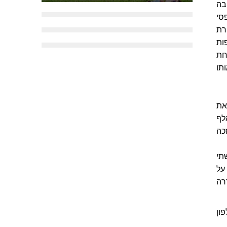
בה
 שיש ופסיפסי
רת
ות
חת
אותו
 את
לף
כה
תי
על
רה
ון