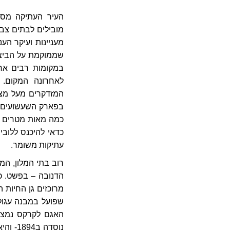
העיר העתיקה מספ
מובילים לבתים צבע
מעניינות ועיקר הע
שממוקמת על הביצורי
במקומות רבים אח
לאחרונה המקום.
המזדקרים מעל מצו
בפארק השעשועים, 
כמה מאות מטרים צפ
כדאי להיכנס ללובי
עתיקות משומר.
רוב בתי המלון, המ
מרוכזים גן החיות 
שפועל במבנה עגול
האגם לקרקס נמצאת
נוסדה ב1894- והיא מוסד מוכר