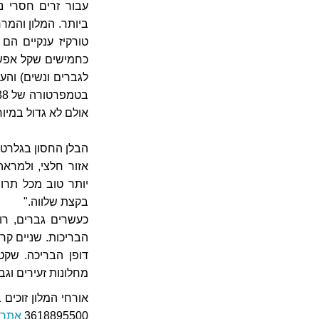
עבור זרים חסרי נ
טורקיז ענקיים הם
כחמישים שקל אפשר
לגברים ונשים) והע
אולם לא גדול במיו
הבלן החסון בגלרט נ
אזור חלצי, ולמראה
יותר טוב מכל תרו
בקצת שלווה."
כעשרים גברים, רוב
הבריכות. שניים קר
דופן הבריכה. שק
מחלונות זעירים וג
אורחי המלון זוכים
3618895500
אתר 