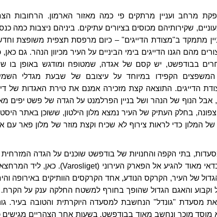
קת מרחב ועניין מרתקים פי כמה מאזור הארמון. הרחובות הצר
וניים, שקירותיהם מכוסים בציורים עתיקים. ביניהם ניצבות כמה כנסי
ניין מתמקד ב"מצודת הדייגים" – כיום מרפסת תצפית משופצת וחדש
ם מהם הגנו הדייגים בימי הביניים על העיר מכיוון הנהר. גם כאן, כ
רים בבודפשט, יש קסם של אגדה, שמטופח ומודגש באופן בו שו
 המשפצים הקפידו במיוחד על עיצובם של שבעת מגדלי השמי
דת הדייגים. התוצאה קצת מזכירה אמנם את טירת האגדות של דיס
אבל הנוף של הנהר ושל בניין הפרלמנט על הגדה של פשט יפים מאו
ונה, בחלק העתיק של העיר נמצא מלון הילטון, ששוכן באתר היסטור
 של המלון כדי לראות צירוף לא שכיח וקצת מוזר של מלון פאר עם א
סעדות, בתי הקפה והחנויות של בודפשט שוכנים על הגדה המזרחית 
הדנובה – בפשט. כדאי מאוד להגיע אל הפארק העירוני (Varosliget). כאן, לי
הגדול של העיר, הקרקס הנודע, אחד הקרקסים הוותיקים באירופה והיח
 וקבוע והאגם הגדול שהופך בחורף למשטח החלקה ענק על הקרח. ב
 מסעדת "גונדל" הנחשבת למסעדה היוקרתית והטובה בעיר. גונ
ונחשב מאוד בבודפשט. בשעות אחר הצהריים מגישים כ