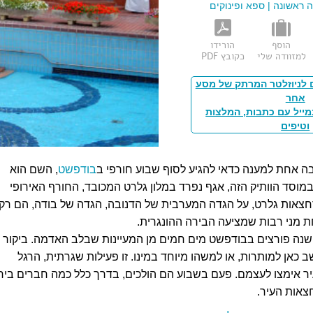
 ראשונה
|
ספא ופינוקים
הוסף
הורידו
למזוודה שלי
כקובץ PDF
 לניוזלטר המרתק של מסע
אחר
מייל עם כתבות, המלצות
וטיפים
ה אחת למענה כדאי להגיע לסוף שבוע חורפי ב
בודפשט
, השם הוא
מוסד הוותיק הזה, אגף נפרד במלון גלרט המכובד, החורף האירופי
חצאות גלרט, על הגדה המערבית של הדנובה, הגדה של בודה, הם רק
 מני רבות שמציעה הבירה ההונגרית.
שנה פורצים בבודפשט מים חמים מן המעיינות שבלב האדמה. ביקור
כאן למותרות, או למשהו מיוחד במינו. זו פעילות שגרתית, הרגל
ר אימצו לעצמם. פעם בשבוע הם הולכים, בדרך כלל כמה חברים ביח
אות העיר.