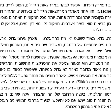
 הפארק העירוני, אפשר לבקר במרחצאות הגדולים, הפופולריים ביו
בעיר – שצ'ניי (Szechenyi). זהו אחד מאתרי המרחצאות הגדולים באירופה. המחיר ד
ירה מקומית יותר ומהודרת פחות. יותר מכל המקומות האחרים מזכיר
ן בריאות סואן בעיר מערבית. המקום נקי, מאורגן ונעים, אבל אין לו 
יש בגלרט.
לרט
כדאי מאוד לשוטט זמן מה בהר גלרט – פארק עירוני גדול ומרש
 נופים יפהפיים של הדנובה, הגשרים שחוצים אותה, הארמון המלכו
של פשט – על הגדה המזרחית של הנהר. על פסגת הר גלרט ניצב
ה מבוצרת ואנדרטת העצמאות הענקית, שנחשבת לאחד מסמלי העיר.
 הר המצודה, הוא האזור שמכיל את האטרקציות החשובות והמרשימ
ן נוח מאוד מדובר באזור לא גדול במיוחד, שאפשר לצעוד בו לאור
קר אחד. אם מגיעים מפשט, לאחר חוצים את הנהר אפשר לעלות למרו
הר המצודה בעזרת רכבת קטנה (Siklo), עם שתי קרוניות עץ (המחיר כשני שקל). ל
שני אזורים נפרדים – העיר העתיקה, הצפונית יותר, בה חיו תושבי בו
רמון המלכותי, בקצה הדרומי של הר המצודה. אלה שאינם חובב
הונגרית טוב יעשו אם לא יתעקשו לצעוד ברחבי המוזיאונים הענקי
אולם פנוי בארמון המלכותי.