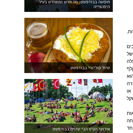
חופשה בבודפשט: מה חדש ומתחדש בעיר
היפהפייה
ת.
בים
טורקי של
לה
טיול קולינרי בבודפשט
לף
וא
רה
או
קל
ות
וחה
חד
אירועי הקיץ הכי שווים בבודפשט