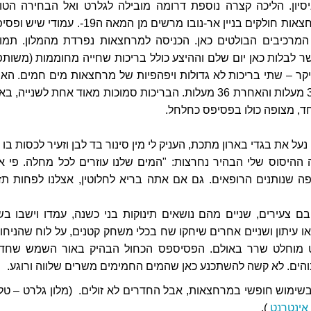
יסיון. הליכה קצרה נוספת דרומה מובילה לגלרט ואל הבחירה הטו
ביותר. המלון והמרחצאות חולקים בניין אר-נובו מרשים מן המאה ה19-. עמודי
 המרכיבים הבולטים כאן. הכניסה למרחצאות נפרדת מהמלון. תמו
 לבלות כאן יום שלם וההיצע כולל בריכות שחייה מחוממות (משותפ
יקר – שתי בריכות לא גדולות ויפהפיות של מרחצאות מים חמים. הא
בטמפרטורה של 38 מעלות והאחרת 36 מעלות. הבריכות סמוכות מאוד אחת לשנייה, ב
חד, מצופה כולו בפסיפס כחלחל.
על את בגדי בארון מתכת, העניק לי מין סינור בד לבן וזעיר לכסות בו
 ההיסוס שלי הבהיר נחרצות: "המים שלנו עוזרים לכל מחלה. פי א
פה שנותנים הרופאים. גם אם אתה בריא לחלוטין, אצלנו לפחות תז
ם צעירים, שניים מהם נושאים תינוקות בני כשנה, עמדו וישבו בש
או עיתון ושניים אחרים שיחקו שח בכלי משחק קטנים, על לוח שהניחו 
ט מוחלט שרר באולם. הפסיספס הכחול הבהיק באור השמש שחד
בוהים. לא קשה להשתכנע כאן שהמים החמימים משרים שלווה ורוגע.
 בשימוש חופשי במרחצאות, אבל החדרים לא זולים. (מלון גלרט – טלפ
אינטרנט
).