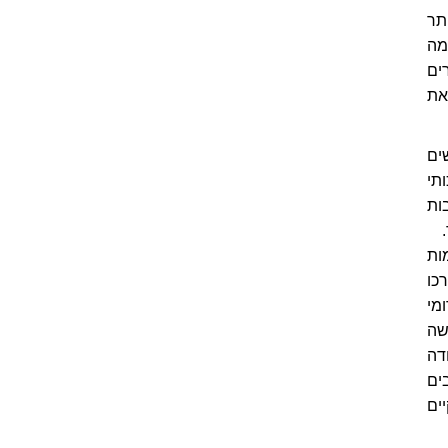
תר
ומה
ים
את
ים
תי
ות
ות
כו
מי
מעשה
דה
ים
ים