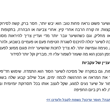
יער פשוט נראה פחות טוב: הוא יבש יותר, חסר ברק, קשה לסירוק 
וות. זה קורה הרבה אחרי קיץ, אחרי צביעה או הבהרה, בתקופות 
ו מחליק, וגם כשהשיער עבר יותר מדי ועדיין צריך להיראות מסוד
לשיער יכולה להיכנס לשגרת הטיפוח פעם או פעמיים בשבוע, ולהחז
נעימה וגמישה יותר. לא צריך לחכות שהשיער יהיה פגום ממש; לפעמ
זמן הנכון הוא מה שעוזר לשמור עליו חי, מבריק וקל יותר לסידור
ניין של עקביות
וח, גם במקרה של מסיכה לשיער הסוד הוא התמדה. שימוש חד־פע
 את המראה או ההרגשה לכמה ימים, אבל שילוב קבוע שלה בשג
ור על שיער נעים למגע, שקל לעצב אותו בכל תסרוקת יומיומית וב
, לא רק ביום החפיפה
ה? חוסר עדכון? נשמח לקבל ולעדכן >>‎