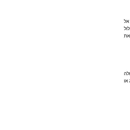
אל
ול
את
לה
או