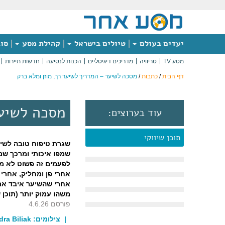
יעדים בעולם
טיולים בישראל
קהילת מסע
סוג
מסע TV
טריוויה
מדריכים דיגיטליים
הכנות לנסיעה
חדשות תיירות
דף הבית
/
כתבות
/
מסכה לשיער – המדריך לשיער רך, מוזן ומלא ברק
מסכה לשיער
עוד בערוצים:
תוכן שיווקי
שגרת טיפוח טובה לשי
שמפו איכותי ומרכך שמ
לפעמים זה פשוט לא מ
אחרי פן ומחליק, אחרי
אחרי שהשיער איבד את 
משהו עמוק יותר (תוכן ש
פורסם 4.6.26
| צילומים:
leskandra Biliak