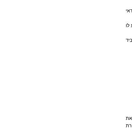
אי
לו
יד
את
רת