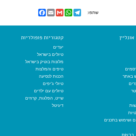
F
E
G
W
T
שתפו:
a
m
m
h
e
c
a
a
a
l
e
i
i
t
e
b
l
l
s
g
o
A
r
ונליין
קטגוריות פופולריות
o
p
a
k
p
m
יעדים
טיולים בישראל
מלונות בוטיק בישראל
סמים
טיפים והמלצות
ש באתר
הכנות לנסיעה
רים
טיולי ג'יפים
טר
טיולים עם ילדים
שייט, הפלגות, קרוזים
שות
דיגיטל
יות
ים ושימוש בתכנים
 ברשת