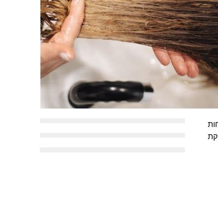
ות
קת