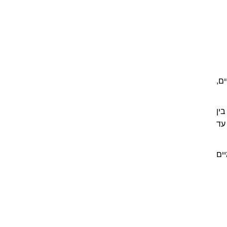
ם,
ין
עד
ים