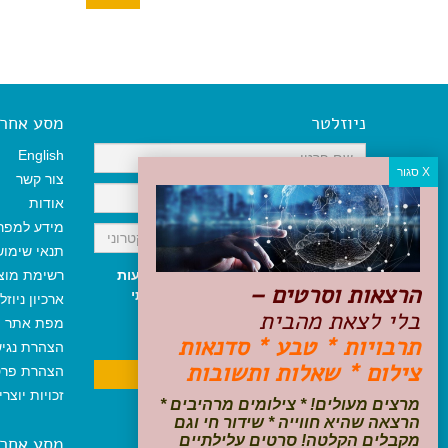
ניוזלטר
מסע אחר א
English
צור קשר
אודות
מידע למפר
תנאי שימו
אני מאשר/ת קבלת ניוזלטר והודעות
רשימת מוצ
הרצאות וסרטים –
שיווקיות, ומאשר/ת כי קראתי והסכמתי
ארכיון ניוזל
בלי לצאת מהבית
לתקנון האתר
ולמדיניות הפרטיות
.
מפת אתר
ניתן לבטל את ההרשמה בכל עת
תרבויות * טבע * סדנאות
הצהרת נגי
צילום * שאלות ותשובות
הצהרת פרט
זכויות יוצר
מרצים מעולים! * צילומים מרהיבים *
הרצאה שהיא חווייה * שידור חי וגם
מסע אחר
מקבלים הקלטה! סרטים עלילתיים