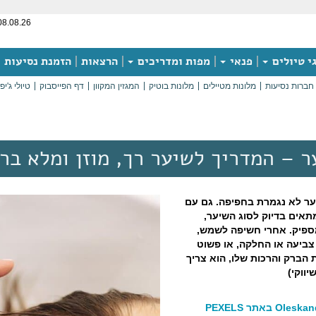
08.08.26
י טיולים
פנאי
מפות ומדריכים
הרצאות
הזמנת נסיעות
חברות נסיעות
מלונות מטיילים
מלונות בוטיק
המגזין המקוון
דף הפייסבוק
טיולי ג'יפ
 – המדריך לשיער רך, מוזן ומלא בר
ער לא נגמרת בחפיפה. גם עם
תאים בדיוק לסוג השיער,
ספיק. אחרי חשיפה לשמש,
 צביעה או החלקה, או פשוט
הברק והרכות שלו, הוא צריך
יווקי)
O באתר PEXELS