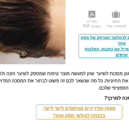
הוסף
הורידו
למזוודה שלי
כקובץ PDF
 לניוזלטר המרתק של מסע
אחר
מייל עם כתבות, המלצות
וטיפים
גוון מסכות לשיער שהן למעשה מוצר טיפוח שמספק לשיער הזנה ולח
ו את החיוניות. כל מה שנשאר לכם זה פשוט לבחור את המסכה המדוי
הספציפי שלכם.
כה למרכך?
מפות ומדריכים מודפסים ליעד ליעד,
בהנחה לגולשי מסע אחר!