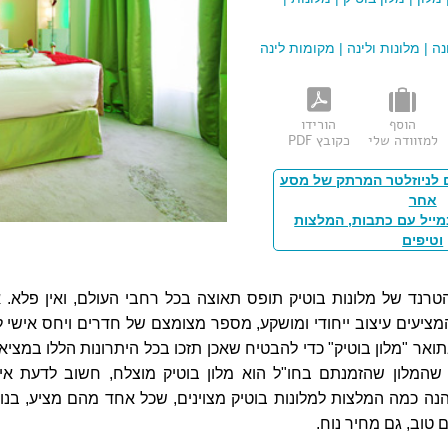
נה
|
מלונות ולינה
|
מקומות לינה
הוסף
הורידו
למזוודה שלי
כקובץ PDF
 לניוזלטר המרתק של מסע
אחר
מייל עם כתבות, המלצות
וטיפים
רנד של מלונות בוטיק תופס תאוצה בכל רחבי העולם, ואין פלא. א
המציעים עיצוב ייחודי ומושקע, מספר מצומצם של חדרים ויחס אישי ל
ואר "מלון בוטיק" כדי להבטיח שאכן תזכו בכל היתרונות הללו במציאו
 שהמלון שהזמנתם בחו"ל הוא מלון בוטיק מוצלח, חשוב לדעת אי
נה כמה המלצות למלונות בוטיק מצוינים, שכל אחד מהם מציע, בנו
ם טוב, גם מחיר נוח.