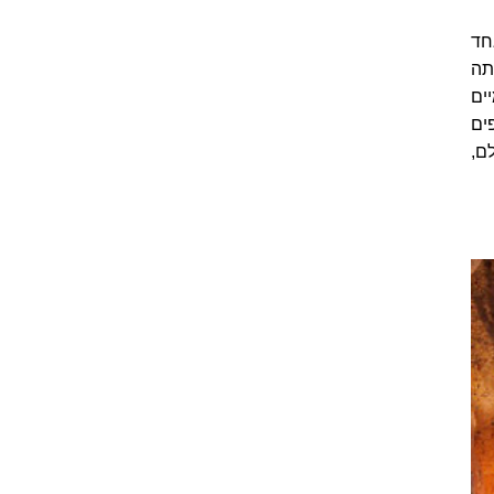
חד
תה
ים
ים
ם,