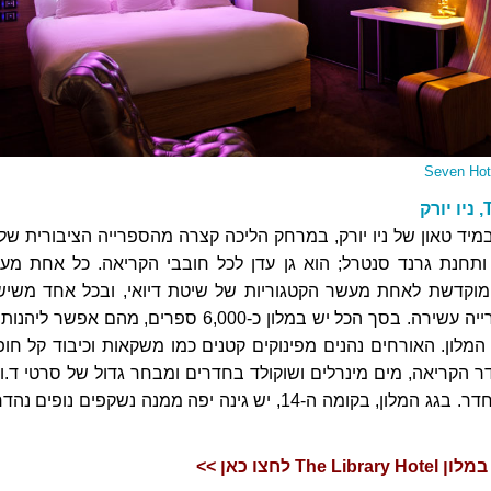
ק
במיד טאון של ניו יורק, במרחק הליכה קצרה מהספרייה הציבורית של נ
לר ותחנת גרנד סנטרל; הוא גן עדן לכל חובבי הקריאה. כל אחת מע
מוקדשת לאחת מעשר הקטגוריות של שיטת דיואי, ובכל אחד משיש
חדרי המלון יש ספרייה עשירה. בסך הכל יש במלון כ-6,000 ספרים, מהם אפשר ל
לון. האורחים נהנים מפינוקים קטנים כמו משקאות וכיבוד קל חופ
ר הקריאה, מים מינרלים ושוקולד בחדרים ומבחר גדול של סרטי ד.וי.
בהם ניתן לצפות בחדר. בגג המלון, בקומה ה-14, יש גינה יפה ממנה נשקפים נופים 
Th לחצו כאן >>