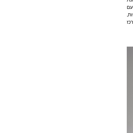
עם
ת,
כז