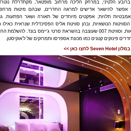
 ברובע הלטיני, במרחק הליכה מרחוב מופטאר, מקתדרלת נוטרד
אי אפשר להישאר אדישים למראה החדרים, שבהם מיטות מרחפו
מבטיות תלויות, אפקטים מיוחדים של תאורה ושאר הפתעות. גו
וויטות הנושאיות, ובהן סוויטת אליס הפסיכדלית שנראית כאילו ה
נלקחה מארץ הפלאות, וסוויטת 007 שעוצבה בהשראת סרטי ג'יימס בונד. להשלמת הח
רים פינוקים קטנים כמו מכונת אספרסו ותמרוקים של ל'אוקיסטן.
 לחצו כאן >>