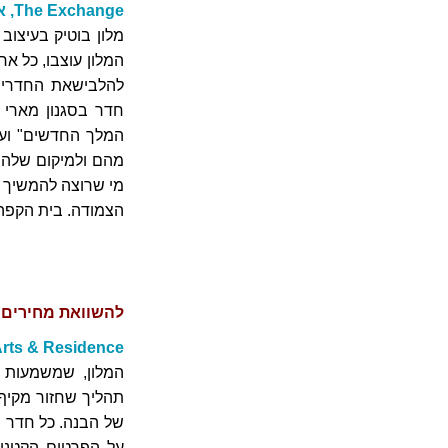
The Exchange, אמסטרדם
המלון עוצבו, כל א
להלבישאת החדרים כ
חדר בסגנון מארי 
המלך החדשים" ועו
מהם ולמיקום שלהם 
מי שרוצה להמשיך ל
הצמודה. בית הקפה 
להשוואת מחירים במלון The Exchange
 Conto Arts & Residence
תהליך שחזור מקיף
של הבנה. כל חדר מ
על הפרטים הקטנים 