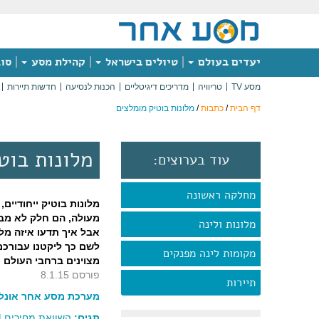
יעדים בעולם
טיולים בישראל
קהילת מסע
סוג
מסע TV
טריוויה
מדריכים דיגיטליים
הכנות לנסיעה
חדשות תיירות
דף הבית
/
כתבות
/
מלונות בוטיק מומלצים
מלונות בוט
עוד בערוצים:
מחלקה ראשונה
מלונות בוטיק ייחודיים, 
מעולה, הם חלק לא מבו
מלונות ולינה
אבל איך תדעו איזה מל
לשם כך ליקטנו עבורכם
מקומות לינה מפנקים
מצוינים ברחבי העולם
פורסם 8.1.15
תיירות
מערכת מסע אחר אונליי
תגים:
השוואת מחירים
|