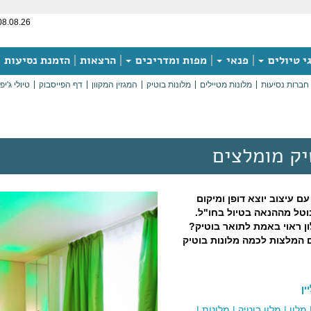
08.08.26
י טיולים
פנאי
מפות ומדריכים
הרצאות
הזמנת נסיעות
חברות נסיעות
מלונות מטיילים
מלונות בוטיק
המגזין המקוון
דף הפייסבוק
טיולי ג'יפ
יק מומלצים
עם עיצוב יוצא דופן ומיקום
טל מההנאה בטיול בחו"ל.
ון ראוי באמת לתואר בוטיק?
 המלצות לכמה מלונות בוטיק
ן
מלון
|
מלון בוטיק
|
מלונות
|