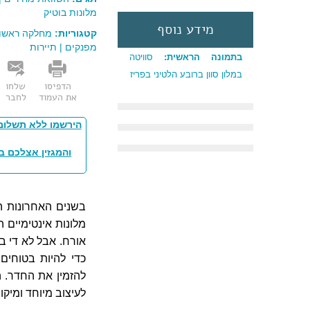
מלונות בוטיק
מידע נוסף
קטגוריות:
מחלקה ראשו
מפנקים
|
תיירות
בתמונה הראשית:
סוויטה
במלון סוון ברובע הלטיני בפריז
הדפיסו
שלחו
את העמוד
לחבר
הירשמו ללא תשלום
והמגזין אצלכם ב
בשנים האחרונות הט
מלונות אינטימיים 
אורח. אבל לא די בת
כדי להיות בטוחים
להזמין את החדר. ה
לעיצוב מיוחד ומיקו