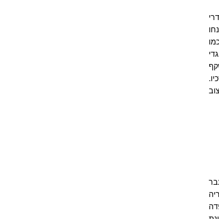
ום מרכזי, בין כיכר דאם לתחנה המרכזית. 61 חדרי
חו
מו
די
קף
ו.
וב
ן בבניין היסטורי מהמאה ה-19 שעבר
יה
דה
נת