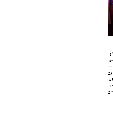
יו
שר
ים
יהנות גם
שי
די
נהדרים