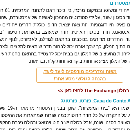
מלון בוטיק בעיצוב ייחודי ומשוגע ובמיק
חד בסגנון שונה, על ידי סטודנטים מהמכון לאופנה של אמסטרדם, שהונ
אילו היו דוגמניות. התוצאה יוצאת הדופן כוללת חדרים ייחודיים כ
אנטואנט, חדר בסגנון האייטיז, חדר שמעוצב בהשראת הסיפור "בג
ד. החדרים מדורגים בכוכבים בהתאם לגודלם, לאבזורם, לנוף הנש
בתוך המלון, כך שכך אורח יכול לבחור חדר שיתאים לתקציבו ולצרכי
יהנות מהעיצוב של המלון גם בבית יכול להצטייד בהתאם בחנות העיצ
של המלון מציע ארוחות בוקר וארוחות קלות ובריאות.
מפות ומדריכים מודפסים ליעד ליעד,
בהנחה לגולשי מסע אחר!
 לחצו כאן >>
Casa do, פורטו, פורטוגל
המלון, שמשמעות שמו היא "בית המעשיות", שוכ
. על התקרה של כל חדר חרוטות כמה שורות שמתארות את ההיסטור
עוצב בסגנון שונה, אבל בכולם יש ריהוט וינטאג' ובכולם ניכרת ההקפ
והגדולים – טלוויזיה עם מסך שטוח, חלוקי רחצה ונעלי בית, מכו