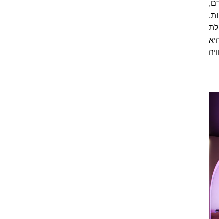
ם,
ת,
לת
יא
וויה