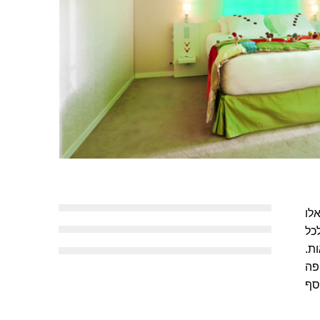
לו
כל
ת.
פה
סף