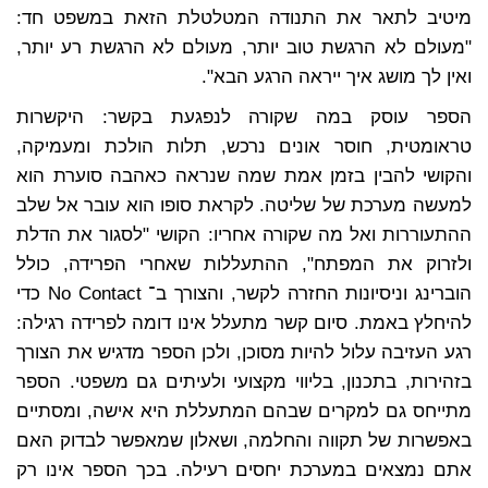
מיטיב לתאר את התנודה המטלטלת הזאת במשפט חד:
"מעולם לא הרגשת טוב יותר, מעולם לא הרגשת רע יותר,
ואין לך מושג איך ייראה הרגע הבא".
הספר עוסק במה שקורה לנפגעת בקשר: היקשרות
טראומטית, חוסר אונים נרכש, תלות הולכת ומעמיקה,
והקושי להבין בזמן אמת שמה שנראה כאהבה סוערת הוא
למעשה מערכת של שליטה. לקראת סופו הוא עובר אל שלב
ההתעוררות ואל מה שקורה אחריו: הקושי "לסגור את הדלת
ולזרוק את המפתח", ההתעללות שאחרי הפרידה, כולל
הוברינג וניסיונות החזרה לקשר, והצורך ב־ No Contact כדי
להיחלץ באמת. סיום קשר מתעלל אינו דומה לפרידה רגילה:
רגע העזיבה עלול להיות מסוכן, ולכן הספר מדגיש את הצורך
בזהירות, בתכנון, בליווי מקצועי ולעיתים גם משפטי. הספר
מתייחס גם למקרים שבהם המתעללת היא אישה, ומסתיים
באפשרות של תקווה והחלמה, ושאלון שמאפשר לבדוק האם
אתם נמצאים במערכת יחסים רעילה. בכך הספר אינו רק