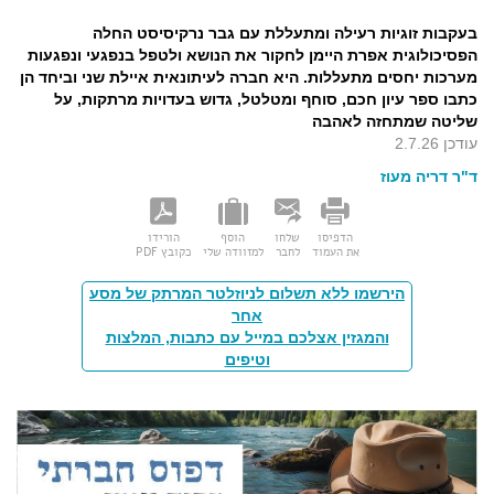
בעקבות זוגיות רעילה ומתעללת עם גבר נרקיסיסט החלה
הפסיכולוגית אפרת היימן לחקור את הנושא ולטפל בנפגעי ונפגעות
מערכות יחסים מתעללות. היא חברה לעיתונאית איילת שני וביחד הן
כתבו ספר עיון חכם, סוחף ומטלטל, גדוש בעדויות מרתקות, על
שליטה שמתחזה לאהבה
עודכן 2.7.26
ד"ר דריה מעוז
הדפיסו
שלחו
הוסף
הורידו
את העמוד
לחבר
למזוודה שלי
כקובץ PDF
הירשמו ללא תשלום לניוזלטר המרתק של מסע
אחר
והמגזין אצלכם במייל עם כתבות, המלצות
וטיפים