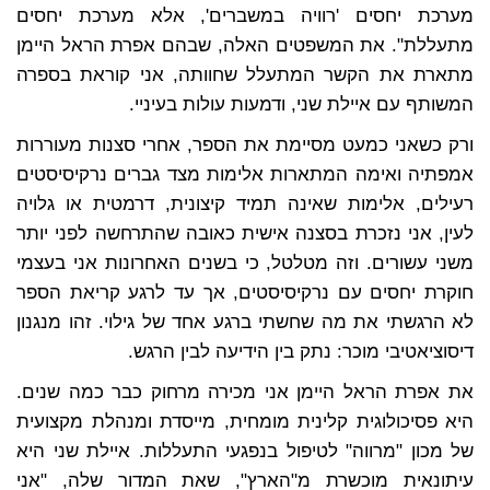
מערכת יחסים 'רוויה במשברים', אלא מערכת יחסים
מתעללת". את המשפטים האלה, שבהם אפרת הראל היימן
מתארת את הקשר המתעלל שחוותה, אני קוראת בספרה
המשותף עם איילת שני, ודמעות עולות בעיניי.
ורק כשאני כמעט מסיימת את הספר, אחרי סצנות מעוררות
אמפתיה ואימה המתארות אלימות מצד גברים נרקיסיסטים
רעילים, אלימות שאינה תמיד קיצונית, דרמטית או גלויה
לעין, אני נזכרת בסצנה אישית כאובה שהתרחשה לפני יותר
משני עשורים. וזה מטלטל, כי בשנים האחרונות אני בעצמי
חוקרת יחסים עם נרקיסיסטים, אך עד לרגע קריאת הספר
לא הרגשתי את מה שחשתי ברגע אחד של גילוי. זהו מנגנון
דיסוציאטיבי מוכר: נתק בין הידיעה לבין הרגש.
את אפרת הראל היימן אני מכירה מרחוק כבר כמה שנים.
היא פסיכולוגית קלינית מומחית, מייסדת ומנהלת מקצועית
של מכון "מרווה" לטיפול בנפגעי התעללות. איילת שני היא
עיתונאית מוכשרת מ"הארץ", שאת המדור שלה, "אני