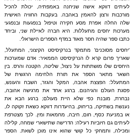
לעיתים דווקא אישה שניחנה באמפתיה, יכולת להכיל
מורכבות ורצון להאמין באהבה. בעקבות החוויה האישית
שלה החלה אפרת מסע חקירה וטיפול בנפגעות ובנפגעי
מערכות יחסים מתעללות. היא חברה לאיילת שני, וביחד
כתבו ספר שהיה חסר מאוד במדף הספרים הישראלי.
'יחסים מסוכנים' מתמקד בנרקיסיסט הקיצוני, המתעלל,
שאריך פרום קרא לו הנרקיסיסט הממאיר: אדם שמערכות
היחסים שלו מושתתות על ניצול, שליטה, הקטנה והרס. בין
השאר מתאר הספר את תורת הלחימה הרגשית של
המתעלל: הפצצת אהבה, המקל והגזר, השבח והעונש,
פסגת העולם והגיהנום. ברגע אחד את מרגישה אהובה,
נבחרת, מובנת כפי שלא היית מעולם; ברגע הבא את
נענשת בשתיקה, בריחוק, בהיעדרות דווקא כשאת זקוקה לו,
או במניעת כסף, חום, חיבה, מחמאות ומין. לכך מצטרפת
לעיתים גם חיוביות רעילה: הדרישה שתישארי שמחה, קלילה
ומכילה, ותמחקי כל קושי שהוא אינו מוכן לשאת. הספר