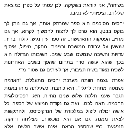
בשיחה", אני קוראת בשקיקה. לכן עטתי על ספרן כמוצאת
שלל רב, וציפיותיי לא נכזבו.
יחסים מסוכנים הוא ספר שמרתק אותך, אך גם נותן לך
בוקס בבטן. הוא גורם לך לרצות להמשיך לקרוא, אך גם
מחייב הפסקות התאוששות. זה ספר עיון נגיש, קולח ובהיר,
שנשען על עבודה ממושכת ורצינית: מחקר, טיפול, איסוף
עדויות וחשיבה שנמשכו שבע שנים. חשיבותו הגדולה היא
בכך שהוא עושה סדר בתחום שהפך בשנים האחרונות
לשכיח מאוד בשיח הציבורי, אך לעיתים גם שטוח מדי.
אפרת עצמה חוותה מערכת יחסים מתעללת. "האדמה
נשמטה מתחת לרגליי", היא כותבת, כשגילתה מיהו באמת
הגבר שעמו חלקה שלוש שנים מחייה. היא, הפסיכולוגית
החכמה. תארו לכם. וזאת גם נקודת המוצא של הספר: כל
אישה יכולה ליפול במלכודת של הנרקיסיסט, ולהתקשות
לצאת ממנה. גם אם היא מוכשרת, מצליחה וחזקה.
הנפגעת, כפי שהספר מראה, אינה אישה חלשה, אלא