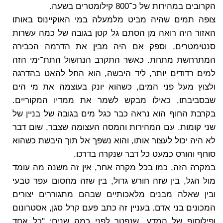
הקרובים במהירות של כ־800 קילומטרים בשעה.
צופה תמים שהיה מביט מלמעלה במי האוקיינוס באותו
האזור היה רואה מן הסתם גל קטן בגובה של כמה עשרות
סנטימטרים, וספק אם היה מבין את הדרמה הכבירה
המתרחשת מתחת. כאשר התקרב הנחשול התת־ימי הזה
למים רדודים יותר, ליד היבשה, הוא החל להאט בהדרגה
ולצוץ מעל פני המים, כשהוא יונק בעוצמה את מי הים
שבסביבתו, כאילו מבקש לשמר את ממדיו המקוריים.
בקרבת החוף הוא נראה כבר כגל מים בגובה של בניין של
שני קומות. עם המהירות והמסה העצומה שצבר, שום דבר
לא היה יכול לעצור אותו, והוא נשפך אל תוך היבשת כשהוא
סוחף והורס כמעט כל דבר שנקרה בדרכו.
במקרה הזה, כמו בכל מקרה אחר, אין זה משנה מה עומד
מול הגל, בין שזה חורש גדול, בין שזה מחסום עפר טבעי
ובין שאלה מבנים מלאכותיים שבהם מתגוררים יצורים
המכונים בני אדם. בעניין זה כתב פעם קרל סגן, אסטרונום
ופילוסוף של המדע, שנפטר לפני כמה שנים: "כל אחד