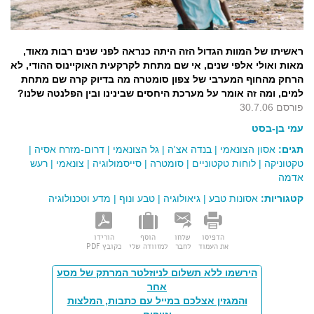
ראשיתו של המוות הגדול הזה היתה כנראה לפני שנים רבות מאוד,
מאות ואולי אלפי שנים, אי שם מתחת לקרקעית האוקיינוס ההודי, לא
הרחק מהחוף המערבי של צפון סומטרה מה בדיוק קרה שם מתחת
למים, ומה זה אומר על מערכת היחסים שבינינו ובין הפלנטה שלנו?
פורסם 30.7.06
עמי בן-בסט
תגים:
אסון הצונאמי
|
בנדה אצ'ה
|
גל הצונאמי
|
דרום-מזרח אסיה
|
טקטוניקה
|
לוחות טקטוניים
|
סומטרה
|
סייסמולוגיה
|
צונאמי
|
רעש
אדמה
קטגוריות:
אסונות טבע
|
גיאולוגיה
|
טבע ונוף
|
מדע וטכנולוגיה
הדפיסו
שלחו
הוסף
הורידו
את העמוד
לחבר
למזוודה שלי
כקובץ PDF
הירשמו ללא תשלום לניוזלטר המרתק של מסע
אחר
והמגזין אצלכם במייל עם כתבות, המלצות