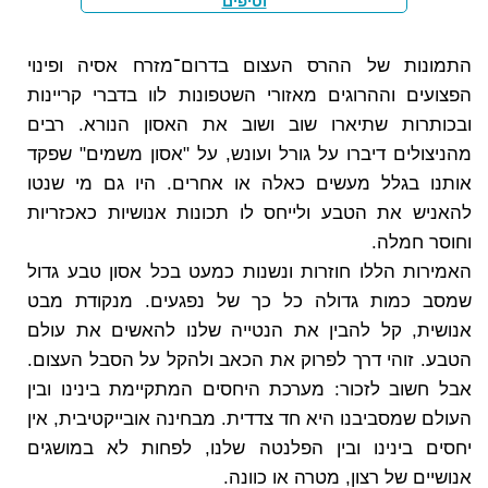
וטיפים
התמונות של ההרס העצום בדרום־מזרח אסיה ופינוי
הפצועים וההרוגים מאזורי השטפונות לוו בדברי קריינות
ובכותרות שתיארו שוב ושוב את האסון הנורא. רבים
מהניצולים דיברו על גורל ועונש, על "אסון משמים" שפקד
אותנו בגלל מעשים כאלה או אחרים. היו גם מי שנטו
להאניש את הטבע ולייחס לו תכונות אנושיות כאכזריות
וחוסר חמלה.
האמירות הללו חוזרות ונשנות כמעט בכל אסון טבע גדול
שמסב כמות גדולה כל כך של נפגעים. מנקודת מבט
אנושית, קל להבין את הנטייה שלנו להאשים את עולם
הטבע. זוהי דרך לפרוק את הכאב ולהקל על הסבל העצום.
אבל חשוב לזכור: מערכת היחסים המתקיימת בינינו ובין
העולם שמסביבנו היא חד צדדית. מבחינה אובייקטיבית, אין
יחסים בינינו ובין הפלנטה שלנו, לפחות לא במושגים
אנושיים של רצון, מטרה או כוונה.