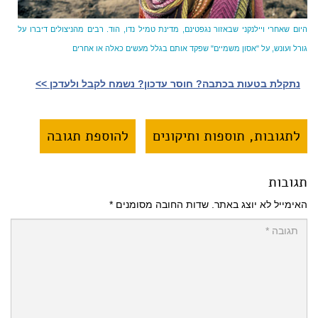
היום שאחרי ויילנקני שבאזור נגפטינם, מדינת טמיל נדו, הוד. רבים מהניצולים דיברו על
גורל ועונש, על "אסון משמיים" שפקד אותם בגלל מעשים כאלה או אחרים
נתקלת בטעות בכתבה? חוסר עדכון? נשמח לקבל ולעדכן >>‎
לתגובות, תוספות ותיקונים
להוספת תגובה
תגובות
האימייל לא יוצג באתר.
שדות החובה מסומנים
*