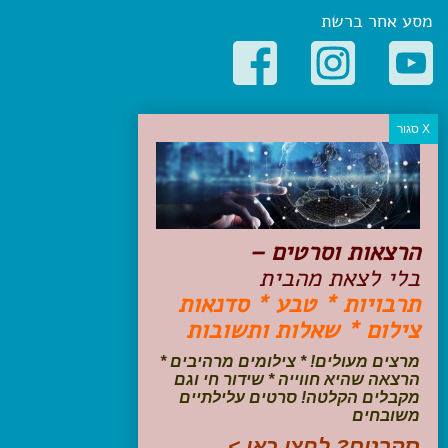
מסע אחר ברשת
קטגוריות פופולריות
יעדים
טיולים בישראל
מלונות בוטיק בישראל
טיפים והמלצות
הרצאות וסרטים –
הכנות לנסיעה
בלי לצאת מהבית
טיולי ג'יפים
תרבויות * טבע * סדנאות
טיולים עם ילדים
צילום * שאלות ותשובות
שייט, הפלגות, קרוזים
דיגיטל
מרצים מעולים! * צילומים מרהיבים *
הרצאה שהיא חווייה * שידור חי וגם
עקבו אחרינו בפייסבוק
מקבלים הקלטה! סרטים עלילתיים
משובחים
סקרנים? לחצו כאן >