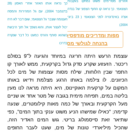
אזורים מסויימים פשוט נמחקו בעקבות
כך נראה אותו האזור אחרי האסון (28
הצונאמי. כך נראה קו החוף הצפוני של בנדה
בדצמבר 2004). עם גל המהירות והמסה
אצ'ה באינדונזיה לפני הצונאמי ( 23 ביוני
העצומה שצבר גל הצונאמי, שום דבר לא היה
2004)
יכול לעצור אותו, והוא נשפך אל תוך היבשת
מפות ומדריכים מודפסים ליעד ליעד,
כשהוא סוחף והורס כמעט כל דבר שנקרה
בהנחה לגולשי מסע אחר!
בדרכו
עוצמת הרעש היתה חריגה במיוחד והגיעה ל־9 בסולם
ריכטר. הזעזוע שקרע סדק גדול בקרקעית, ממש לאורך קו
התפר שבין הלוחות, שילח מסות עצומות של מים לכל
הכיוונים. לו צילמה באותו הרגע מצלמת וידיאו באותו
המקום על קרקעית האוקיינוס, היא היתה מראה לנו מעין
בליטה במים, תפיחה מימית בגובה של מטר אחד או שניים
מעל הקרקעית ובאורך של כמה מאות קילומטרים, שנעה
קדימה; "כאילו שמישהו הניע משוט ענקי בתוך המים", כפי
שתיאר זאת סייסמולוג בריטי. גוש המים האדיר הזה,
שהכיל מיליארדי טונות של מים, שעט לעבר החופים