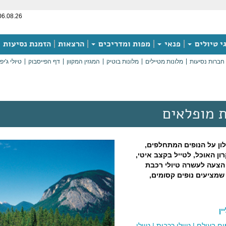
06.08.26
י טיולים
פנאי
מפות ומדריכים
הרצאות
הזמנת נסיעות
חברות נסיעות
מלונות מטיילים
מלונות בוטיק
המגזין המקוון
דף הפייסבוק
טיולי ג'יפ
ת מופלאים
ן על הנופים המתחלפים,
ון האוכל, לטייל בקצב איטי,
הצעה לעשרה טיולי רכבת
שמציעים נופים קסומים,
ן
ים בעולם
|
טיולי רכבות
|
טיולי