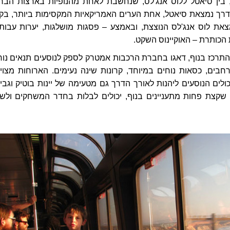
בין סיאטל ללוס אנג'לס, שנחשבת לאחת מהנופיות בארצות הברי
ך נמצאת סיאטל, אחת הערים האמריקאיות המקסימות ביותר, בק
את לוס אנג'לס הנוצצת, ובאמצע – פסגות מושלגות, יערות עבותי
 הכותרת – האוקיינוס השקט.
התרכז בנוף, דאגו בחברת הרכבות אמטרק לספק לנוסעים תנאים נוח
חבים, כסאות נוחים במיוחד, קרונות שינה נעימים. הארוחות מצוינ
לים הנוסעים ליהנות לאורך הדרך גם מטעימה של יינות בוטיק וגבינ
, שקצת פחות מתעניינים בנוף, יכולים לבלות בחדר המשחקים ולש