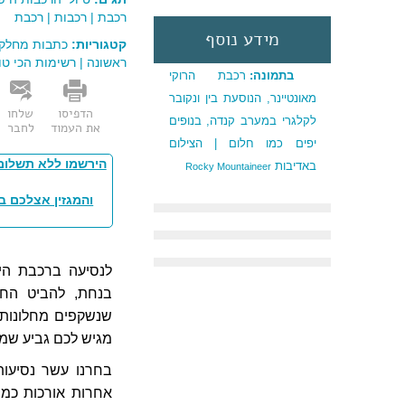
רכבת
|
רכבות
|
רכבת
מידע נוסף
קטגוריות:
כתבות מחלקה
ראשונה
|
רשימות הכי טו
בתמונה:
רכבת הרוקי
מאונטיינר, הנוסעת בין ונקובר
הדפיסו
שלחו
לקלגרי במערב קנדה, בנופים
את העמוד
לחבר
יפים כמו חלום | הצילום
הירשמו ללא תשלום
באדיבות
Rocky Mountaineer
והמגזין אצלכם ב
לנסיעה ברכבת הי
בנחת, להביט החוצ
שנשקפים מחלונות ה
מגיש לכם גביע שמפ
בחרנו עשר נסיעות
אחרות אורכות כמה