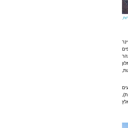
ות,
נר
פים
הר
לון
ת,
GoldLeaf Servic. הנוסעים
),
לץ