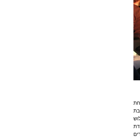
), מסתתרת אחת
בת
וש
 4,200 מטר בנקודת
כבת דרך 21 מנהרות, 29 גשרים