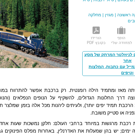
 ראשונה
|
מגזין
|
מחלקה
בים
הוסף
הורידו
למזוודה שלי
כקובץ PDF
 לניוזלטר המרתק של מסע
אחר
מייל עם כתבות, המלצות
וטיפים
תה מאז ומתמיד הילה רומנטית. רק ברכבת אפשר להתרווח במו
ה דרך החלונות הגדולים, להשקיף על הנופים הנפלאים (והנופ
רכבת תמיד יפים יותר), ולעיתים ליהנות מכל אלה בזמן שמלצר חיי
ניה או סטייק משובח.
 רכבת מרגשות במיוחד ברחבי העולם: חלקן נמשכות שעות אחדו
 ימים; יש בהן שמעלות את האדרנלין, באחרות מפלס הפינוקים גב