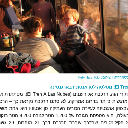
טארלייט | צילום:
Kelly Hart,
flickr
מאחורי השם המסתורי הזה, הרכבת אל העננים (El Tren A Las Nubes
מרגשות ביותר בדרום אמריקה. לא סתם הרכבת נקראת כך – הרכ
פון ארגנטינה לעיירת הכורים העתיקה סן אנטוניו היא אחת משל
הרכבות הגבוהות בעולם, והיא מטפסת מגובה של 1,200 מטר לגובה
השיא שלה. ב-217 הקילומטרים שבדרך עוברת הר