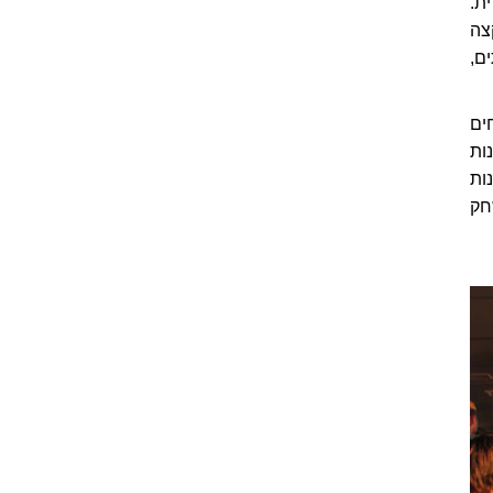
ת.
צה
ם,
ים
ות
ות
חק