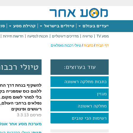
יעדים בעולם
טיולים בישראל
קהילת מסע
סוג
מסע TV
טריוויה
מדריכים דיגיטליים
הכנות לנסיעה
חדשות תיירות
דף הבית
/
כתבות
/
טיולי רכבות מופלאים
טיולי רכבו
עוד בערוצים:
כתבות מחלקה ראשונה
להשקיף בנחת דרך החלו
ללגום כוס שמפנייה בקר
מגזין
בלי למהר לשום מקום. 
נפלאים ברחבי העולם, 
מחלקה ראשונה
ריגושים ופינוקים
פורסם 3.3.13
רשימות הכי טובים
מערכת מסע אחר אונליי
תגים:
טיולי הרכבות היפ