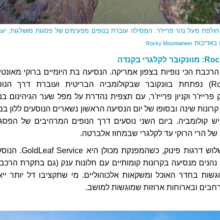
חולפת מעל נהר פרייז'ר. המסילה עוברת בנופים מפעימים של פסגות מושלגות, יער
ם באדיבות
Rocky Mountaineer
הרכבת הכי נופיות בצפון אמריקה. הנסיעה בת היומיים ברוקי מאונטיי
(Rocky Mountainer) נפתחת בוונקובר שבקולומביה הבריטית ועוברת דרך הנו
רייז'ר וקניון פרייז'ר, עם תצפית נהדרת על מפל שער הגיהינום בנ
 קרונות שינה ובסופו של יום הנסיעה הראשון נשארים הנוסעים ללון במ
 קולומביה. ביום השני נוסעים דרך הנופים המרהיבים של הפסגו
של הרי הרוקי עד לקלגרי שבמחוז אלברטה.
הנסיעה מוצעת בשלוש דרגות פינוק, כשהמפנקת מכולן היא e
נהנים מנסיעה בקרונות קומותיים עם חלונות ענק (גם בתקרת הרכבת
שות בחדר האוכל ומשקאות אלכוהוליים. מי שתקציבו דל יותר ייא
חבים ובארוחות ארוזות שמוגשות למושב.