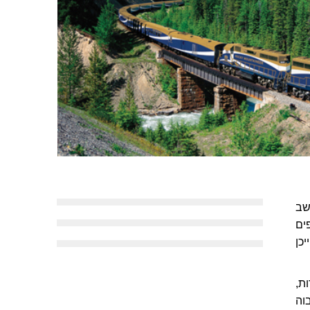
שב
ים
כן
ת,
וה