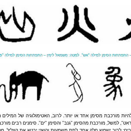
 התפתחות הסימן למילה "אש". למטה: משמאל לימין – התפתחות הסימן למילה "פי
להיות מורכבת מסימן אחד או יותר. לרוב, האטימולוגיה של המילים ה
אט", למשל, מורכבת מהסימן "גנב" והסימן "ים". סימנים רבים מורכב
רים: לרוב ישמש חלק אחד לתת משמעות והשני יבטא את הצליל. מכיו