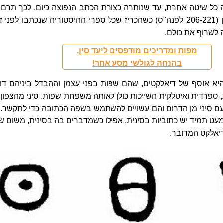
כל שיטה אחרת, עד שנותרה כצורת הכתב הנפוצה כיום. לכך תרם 
הקיסר Qin הראשון (206-221 לפנה"ס) כשהכריז שכל ספרי ההיסטוריה שנכתבו לפני 
ה לשרוף את כולם.
מפות ומדריכים מודפסים ליעד סין,
בהנחה לגולשי מסע אחר!
יא אוסף של דיאלקטים, שהם שפות בפני עצמן וההבדל ביניהם דו
 ספרדית ואיטלקית השייכות כולן לאותה משפחת שפות. סיני מהצפון 
עם סיני מן הדרום והם עשויים להשתמש בשפה הכתובה כדי לתקשר. 
כמעט תמיד יש כתוביות בסינית, אפילו כשמדברים בה בסינית, משום ש
יאלקט המדובר.