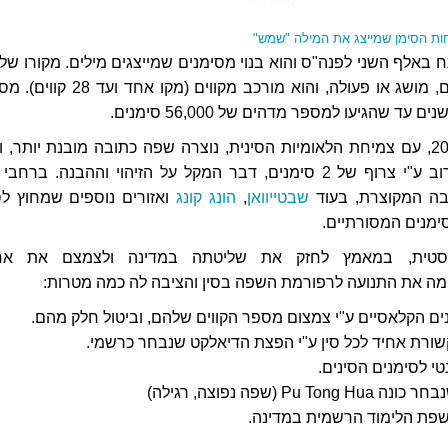
ות הסימן שמייצג את המילה "שמש"
באלף השני לפנה"ס והוא בנוי מסימנים שמייצגים מילים. מקורו של 
סימן בציור של עצם, מושג או פעולה, והוא מורכב מקווים (מקו אחד ו
עד שהגיעו למספר מדהים של 56,000 סימנים.
בתחילת המאה ה-20, עם צמיחת הלאומיות הסינית, נוצרה שפה כתובה מובנת יותר, 
מיוצגות המילים לרוב ע"י צרוף של 2 סימנים, דבר המקל על הזיהוי וההבנה. ברחבי
בה המקוצרת, בעוד
שבטייוואן
,
הונג קונג
ואזורים נוספים שמחוץ לסי
ימנים המסורתיים.
סטית, במאמץ לחזק את שליטתה במדינה ולצמצם את אחו
מה את התנועה לרפורמת השפה בסין והציבה לה כמה מטרות:
 הקלאסיים ע"י צמצום מספר הקווים שלהם, וביטול חלק מהם.
ורת אחיד לכל סין ע"י הפצת הדיאלקט שנבחר כרשמי.
י לסימנים הסינים.
P (שפה נפוצה, רגילה)