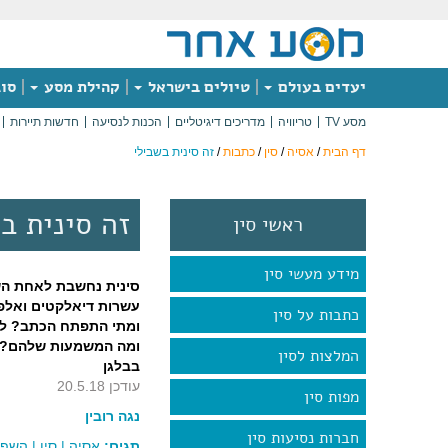
יעדים בעולם
טיולים בישראל
קהילת מסע
סוג
מסע TV
טריוויה
מדריכים דיגיטליים
הכנות לנסיעה
חדשות תיירות
דף הבית
/
אסיה
/
סין
/
כתבות
/
זה סינית בשבילי
זה סינית ב
ראשי סין
מידע מעשי סין
סינית נחשבת לאחת הש
עשרות דיאלקטים ואלפ
כתבות על סין
ומתי התפתח הכתב? למ
ומה המשמעות שלהם? נג
המלצות לסין
בבלגן
עודכן 20.5.18
מפות סין
נגה רובין
חברות נסיעות סין
תגים:
אסיה
|
סין
|
השפה