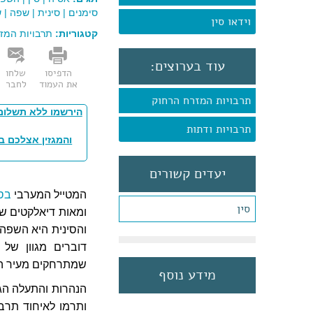
סימנים
|
סינית
|
שפה
|
ש
וידאו סין
קטגוריות:
תרבויות המז
עוד בערוצים:
הדפיסו
שלחו
את העמוד
לחבר
תרבויות המזרח הרחוק
הירשמו ללא תשלום
תרבויות ודתות
והמגזין אצלכם ב
יעדים קשורים
המטייל המערבי
בסי
סין
ומאות דיאלקטים שו
שמתרחקים מעיר ה
מידע נוסף
הנהרות והתעלה הגד
ותרמו לאיחוד תרבו