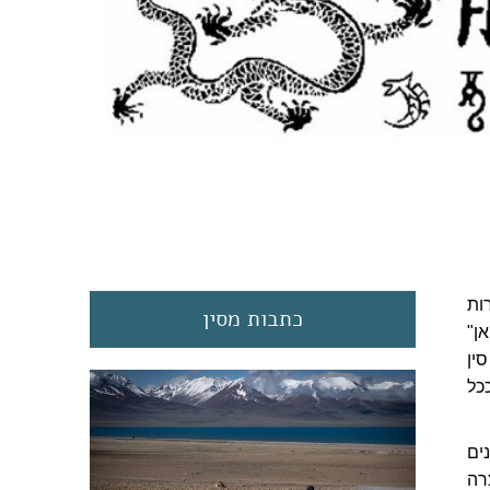
ות
כתבות מסין
ן"
 כש-5%-6% מתושבי סין
ככל
ים
רה