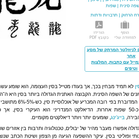
פה סינית
|
שפות
רח הרחוק
|
תרבויות ודתות
הוסף
הורידו
למזוודה שלי
כקובץ PDF
 לניוזלטר המרתק של מסע
אחר
מייל עם כתבות, המלצות
וטיפים
ן
לא תמיד מבחין בכך, אך בעודו מטייל בסין העצומה, הוא שומע עשר
נים של השפה הסינית. הקבוצה האתנית הגדולה ביותר בסין היא ה"הא
והסינית היא השפה המדוברת בפי רובה המכריע של אוכלוסיית סין,
דוברים מגוון של כ-50 שפות אחרות. הדיאלקט המנדריני הוא העיקרי בסין, אך 
בירה,
בייג'ינג
, שומעים יותר ויותר דיאלקטים מקומיים.
ולה אפשרו מעבר מהיר של יבולים, טכנולוגיה ותרבות בין אזורים שונ
תי ופוליטי בסין. עיקר ההשפעה הגיעה מן הצפון ושיטת הכתב שנוצ