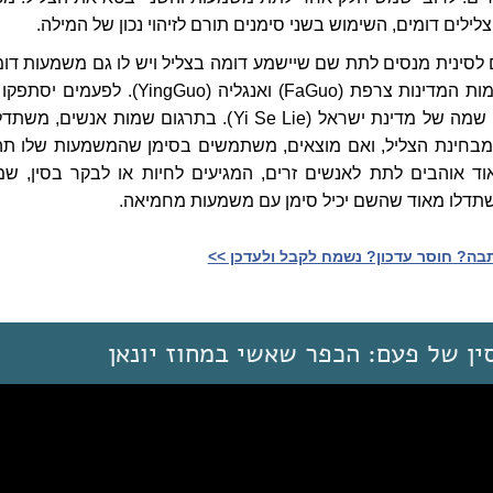
ילים דומים, השימוש בשני סימנים תורם לזיהוי נכון של המילה.
לסינית מנסים לתת שם שיישמע דומה בצליל ויש לו גם משמעות דומ
כך עשו בתרגום שמות המדינות צרפת (FaGuo) ואנגליה (YingGuo). לפעמים
בצליל כמו בתרגום שמה של מדינת ישראל (Yi Se Lie). בתרגום שמות אנשים, מ
בחינת הצליל, ואם מוצאים, משתמשים בסימן שהמשמעות שלו תה
אוד אוהבים לתת לאנשים זרים, המגיעים לחיות או לבקר בסין, שמ
שתדלו מאוד שהשם יכיל סימן עם משמעות מחמיאה.
ה? חוסר עדכון? נשמח לקבל ולעדכן >>‎
ין של פעם: הכפר שאשי במחוז יונאן