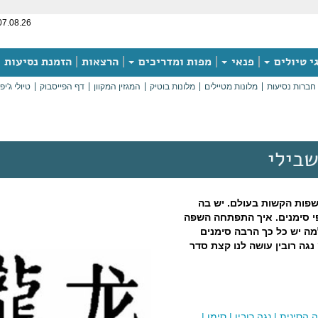
07.08.26
י טיולים
פנאי
מפות ומדריכים
הרצאות
הזמנת נסיעות
חברות נסיעות
מלונות מטיילים
מלונות בוטיק
המגזין המקוון
דף הפייסבוק
טיולי ג'יפ
שבילי
פות הקשות בעולם. יש בה
י סימנים. איך התפתחה השפה
ה יש כל כך הרבה סימנים
ה רובין עושה לנו קצת סדר
 הסינית
|
נגה רובין
|
סימן
|