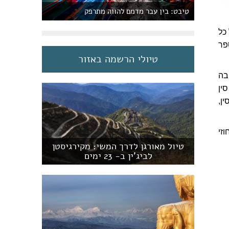
טיבט: בין עבר מדמם להווה מתרפק
כל
עד 28 קווים). מספר
טיולי הרשמה באזור
ובה
 סין
ן,
זי
טיול מאורגן לדרך המשי: מקירגיסטן
לביג'ין ב- 23 ימים