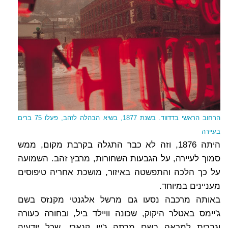
הרחוב הראשי בדדווד. בשנת 1877, בשיא הבהלה לזהב, פעלו 75 ברים
בעיירה
היתה 1876, וזה לא כבר התגלה בקרבת מקום, ממש
סמוך לעיירה, על הגבעות השחורות, מרבץ זהב. השמועה
על כך הלכה והתפשטה באיזור, מושכת אחריה טיפוסים
מעניינים במיוחד.
באותה מרכבה נסעו גם מרשל אלגנטי מקנזס בשם
ג'יימס באטלר היקוק, שכונה וויילד ביל, ובחורה כעורה
וגברית למראה בשם מרתה ג'יין קנארי, שכל יודעיה