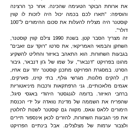
את ארוחת הבוקר הטעימה שהכינה. אחר כך הרצינה
והוסיפה: "תארו לכם בכמה יכול היה לזכות לו קווין
קוסטנר היה מצליח להעלות את סכום ההימורים ל־100
דולר".
זה מצריך הסבר קטן. בשנת 1990 צילם קווין קוסטנר,
השחקן והבמאי האמריקאי, את סרטו "רוקד עם זאבים"
בגבעות השחורות. הוא התאהב באיזור והחליט להשקיע
מהונו בפרויקט "דנבאר", על שמו של ג'ון דנבאר, גיבור
הסרט. במסגרת הפרויקט מתכנן קוסטנר יחד עם אחיו,
דן, להקים מלונות, מגרשי גולף, בתי קזינו, פארקים,
אגמים מלאכותיים, גני הרפתקאות ורכבות מיניאטוריות
ברחבי האיזור. בדומה לגנגסטר היהודי באגסי סיגל,
שהפריח את השממה של מדינת נוואדה על ידי הכנסת
הימורים ללאס וגאס, מקווה גם קוסטנר לשנות לחלוטין
את פני הגבעות השחורות, להזרים לכאן אינספור תיירים
ולצבור ערמות של מצלצלים. אבל בינתיים הפרויקט