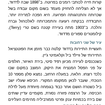
קורות חייה לכותבי רומנים בפרוטה. ב־1898 שבה לדדווד,
אך לא הצליחה להחזיק מעמד בשום מקום עבודה בשל
שכרותה והתנהגותה הפרועה. היא הפכה למרירה יותר,
התבודדה בבקתה רעועה והתמכרותה לאלכוהול גברה
והלכה. ב־1903 מתה בעיירה קטנה בשם טרי (Terry),
קילומטרים ספורים מדדווד.
עיר של שני רחובות
תעשיית התיירות בדדווד קלטה כבר מזמן את הפוטנציאל
התיירותי של וויילד ביל וקלאמיטי ג'יין.
כשנכנסים לעיירה מכיוון רפיד סיטי, בירת האיזור, חולפים
על פני הפסל המנציח את היקוק, המוצב במקום שבו
נלכד רוצחו. הלאה, במעלה הרחוב, נמצא סלון מספר 10
הנוכחי, שעבר לכאן ממקומו המקורי. הכיסא שעליו ישב
ביל כשנורה הושם אחר כבוד בגומחה מיוחדת מעל לדלת
הכניסה. על הרצפה פזורה נסורת, מקומיים עדיין שותים
שם בירה בכמויות ענק ופרטי ממורביליה מהימים העליזים