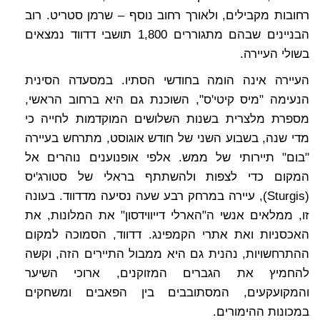
רחובות מקבילים, ולאורך רחוב נוסף – שרמן סטריט. רוב
הבניינים שבהם מתגוררים 1,800 תושבי דדווד נמצאים
בשולי העיירה.
העיירה אינה הומה בחודשי הסתיו. במסעדה הסינית
הנעימה "מיס קיטי'ס", השוכנת גם היא ברחוב הראשי,
מספרת מלצרית בשנות השלושים המוקדמות לחייה כי
מדי שנה, בשבוע השני של חודש אוגוסט, מתרחש בעיירה
"בום" תיירותי של ממש. אלפי אופנוענים נוהרים אל
המקום כדי לצפות ולהשתתף בראלי של סטורג'יס
(Sturgis), עיירה במרחק רבע שעה נסיעה מדדווד. בעונה
זו, ממלאים אנשי ה"הארלי דייווידסון" את המלונות, את
האכסניות ואת אתרי הקמפינג. דדווד, הסמוכה למקום
ההתרחשויות, נהנית גם היא ממבול התיירים הזה, וקשה
להחמיץ את הגברים המזוקנים, ארוכי השיער
והמקועקעים, המסתובבים בין הפאבים ומשחקים
במכונות ההימורים.