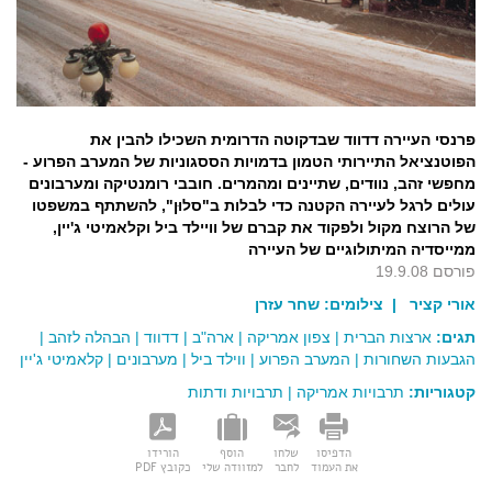
פרנסי העיירה דדווד שבדקוטה הדרומית השכילו להבין את
הפוטנציאל התיירותי הטמון בדמויות הססגוניות של המערב הפרוע -
מחפשי זהב, נוודים, שתיינים ומהמרים. חובבי רומנטיקה ומערבונים
עולים לרגל לעיירה הקטנה כדי לבלות ב"סלוּן", להשתתף במשפטו
של הרוצח מקול ולפקוד את קברם של וויילד ביל וקלאמיטי ג'יין,
ממייסדיה המיתולוגיים של העיירה
פורסם 19.9.08
אורי קציר
| צילומים:
שחר עזרן
תגים:
ארצות הברית
|
צפון אמריקה
|
ארה"ב
|
דדווד
|
הבהלה לזהב
|
הגבעות השחורות
|
המערב הפרוע
|
ווילד ביל
|
מערבונים
|
קלאמיטי ג'יין
קטגוריות:
תרבויות אמריקה
|
תרבויות ודתות
הדפיסו
שלחו
הוסף
הורידו
את העמוד
לחבר
למזוודה שלי
כקובץ PDF