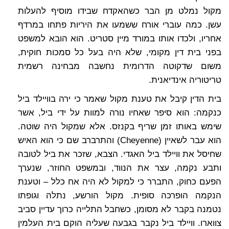
מקול נמלט מן הבר כשהאקדח שבידו מוסיף להעלות
עשן. כמה עוברי אורח ששמעו את היריות פתחו במרדף
אחריו, ולכדו אותו במורד מיין סטריט. הוא הובא למשפט
בפני בית דין מקומי, שלא היה בעל כל סמכות חוקית,
משום שדקוטה הדרומית נחשבה מבחינה רשמית
טריטוריה אינדיאנית.
בית הדין קיבל את טענת מקול שאמר כי ירה בוויילד ביל
כנקמה: הוא סיפר שאחיו נורה למוות על ידי ביל, אשר
שימש באותו זמן שריף בקנזס. אלא שמקול היה שוטה.
הוא עבר לשאיין (Cheyenne) והתרברב שם כי הוא האיש
שחיסל את וויילד ביל האגדי. הצבא, שזכר את ביל לטובה
ותבע נקמה, עצר את הנווד, ובמשפט החוזר, שנערך
הפעם כחוק, התברר כי למקול לא היה אח כלל – וטענת
הנקמה הופרכה סופית. מקול הורשע, נתלה וגופתו
נטמנה בקבר לא מסומן, כשחבל התלייה כרוך עדיין סביב
צווארו. וויילד ביל נקבר בגבעה שעליה הוקם בית העלמין