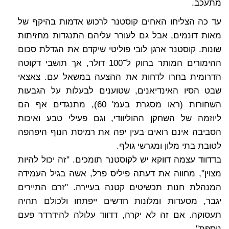
מתעכב.
עד כה הצליחו האחים קוסטנר לרכוש אדמות בהיקף של
מאות דונמים, אבל גם לעורר עליהם התנגדות מחזיתות
שונות. קוסטנר ארגן לובי פוליטי שיקדם את הגדלת סכום
ההימורים המותר בחוק ל־100 דולר, אך תושבי דקוטה
הדרומית בחרו לדחות את ההצעה במשאל עם. צאצאי
שבט הסיו האינדיאנים, שטוענים לבעלות על הגבעות
השחורות (ראו מסגרת בעמ' 60), מתנגדים אף הם
ליוזמה של השחקן ההוליוודי, וגם פעילי טבע ואיכות
הסביבה אינם רואים בעין יפה את רמיסת הנוף היפהפה
לטובת בתי מלון ומגרשי גולף.
בדדווד עצמה דווקא יש לקוסטנר תומכים. "זה יכול להיות
מצוין", מחווה את דעתה פיליס פרל, אשה בגיל העמידה
המנהלת חנות תכשיטים קטנה בעיירה. "זרם התיירים
יגבר, מסעדות ומלונות חדשים ייפתחו ולכולם תהיה
תעסוקה. אם זה לא יקרה, דדווד עלולה להידרדר פעם
נוספת".