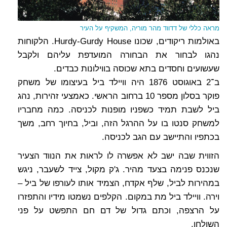
מראה כללי של דדווד מהר מוריה, המשקיף על העיר
באולמות ריקודים, שכונו Hurdy-Gurdy House. הלקוחות
נהגו לבחור את הבחורה המועדפת עליהם ולקבל
שעשועים וחסדים בתא שכוסה בווילונות כבדים.
ב־2 באוגוסט 1876 היה וויילד ביל בעיצומו של משחק
פוקר בסלון מספר 10 ברחוב הראשי. כאמצעי זהירות, נהג
ביל לשבת תמיד כשפניו מופנות לכניסה. כמה מחבריו
למשחק סנטו בו על ההרגל הזה, וביל, בחיוך רחב, משך
בכתפיו והתיישב עם הגב לכניסה.
הזווית שבה ישב לא אפשרה לו לראות את הנווד הצעיר
שנכנס פנימה בצעד מהיר. ג'ק מקול, צייד לשעבר, ניגש
במהירות לביל, שלף אקדח, הצמיד אותו לעורפו של ביל –
וירה. וויילד ביל מת במקום. הקלפים נשמטו מידיו והתפזרו
על הרצפה, וכתם גדול של דם חם התפשט על פני
השולחן.