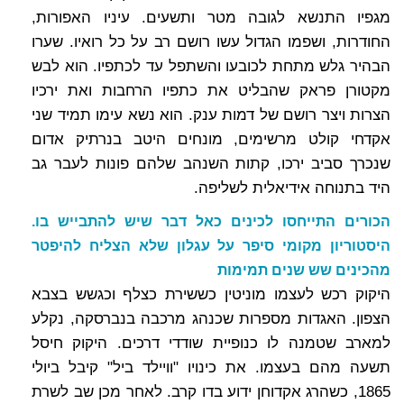
מגפיו התנשא לגובה מטר ותשעים. עיניו האפורות,
החודרות, ושפמו הגדול עשו רושם רב על כל רואיו. שערו
הבהיר גלש מתחת לכובעו והשתפל עד לכתפיו. הוא לבש
מקטורן פראק שהבליט את כתפיו הרחבות ואת ירכיו
הצרות ויצר רושם של דמות ענק. הוא נשא עימו תמיד שני
אקדחי קולט מרשימים, מונחים היטב בנרתיק אדום
שנכרך סביב ירכו, קתות השנהב שלהם פונות לעבר גב
היד בתנוחה אידיאלית לשליפה.
הכורים התייחסו לכינים כאל דבר שיש להתבייש בו.
היסטוריון מקומי סיפר על עגלון שלא הצליח להיפטר
מהכינים שש שנים תמימות
היקוק רכש לעצמו מוניטין כששירת כצלף וכגשש בצבא
הצפון. האגדות מספרות שכנהג מרכבה בנברסקה, נקלע
למארב שטמנה לו כנופיית שודדי דרכים. היקוק חיסל
תשעה מהם בעצמו. את כינויו "וויילד ביל" קיבל ביולי
1865, כשהרג אקדוחן ידוע בדו קרב. לאחר מכן שב לשרת