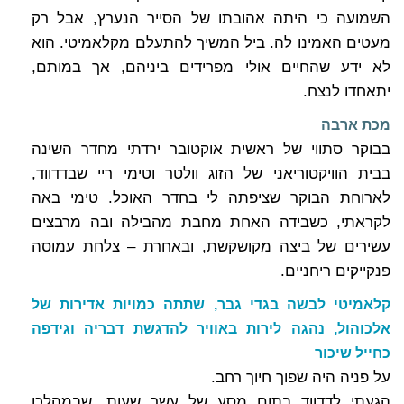
השמועה כי היתה אהובתו של הסייר הנערץ, אבל רק
מעטים האמינו לה. ביל המשיך להתעלם מקלאמיטי. הוא
לא ידע שהחיים אולי מפרידים ביניהם, אך במותם,
יתאחדו לנצח.
מכת ארבה
בבוקר סתווי של ראשית אוקטובר ירדתי מחדר השינה
בבית הוויקטוריאני של הזוג וולטר וטימי ריי שבדדווד,
לארוחת הבוקר שציפתה לי בחדר האוכל. טימי באה
לקראתי, כשבידה האחת מחבת מהבילה ובה מרבצים
עשירים של ביצה מקושקשת, ובאחרת – צלחת עמוסה
פנקייקים ריחניים.
קלאמיטי לבשה בגדי גבר, שתתה כמויות אדירות של
אלכוהול, נהגה לירות באוויר להדגשת דבריה וגידפה
כחייל שיכור
על פניה היה שפוך חיוך רחב.
הגעתי לדדווד בתום מסע של עשר שעות, שבמהלכו