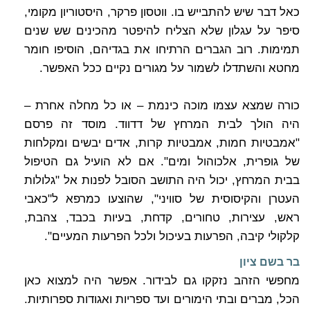
כאל דבר שיש להתבייש בו. ווטסון פרקר, היסטוריון מקומי,
סיפר על עגלון שלא הצליח להיפטר מהכינים שש שנים
תמימות. רוב הגברים הרתיחו את בגדיהם, הוסיפו חומר
מחטא והשתדלו לשמור על מגורים נקיים ככל האפשר.
כורה שמצא עצמו מוכה כינמת – או כל מחלה אחרת –
היה הולך לבית המרחץ של דדווד. מוסד זה פרסם
"אמבטיות חמות, אמבטיות קרות, אדים יבשים ומקלחות
של גופרית, אלכוהול ומים". אם לא הועיל גם הטיפול
בבית המרחץ, יכול היה התושב הסובל לפנות אל "גלולות
העטרן והקיסוסית של סוויני", שהוצעו כמרפא ל"כאבי
ראש, עצירות, טחורים, קדחת, בעיות בכבד, צהבת,
קלקולי קיבה, הפרעות בעיכול ולכל הפרעות המעיים".
בר בשם ציון
מחפשי הזהב נזקקו גם לבידור. אפשר היה למצוא כאן
הכל, מברים ובתי הימורים ועד ספריות ואגודות ספרותיות.