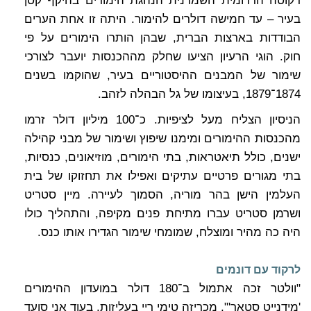
דקוטה הדרומית השמרנית הנהגת הימורים בהיקף קטן
בעיר – עד חמישה דולרים להימור. היתה זו אחת הערים
הבודדות בארצות הברית, שבהן הותרו הימורים על פי
חוק. הוגי הרעיון הציעו שחלק מההכנסות יועבר לצורכי
שימור של המבנים ההיסטוריים בעיר, שהוקמו בשנים
1874־1879, בעיצומו של גל הבהלה לזהב.
הניסיון הצליח מעל לציפיות. כ־100 מיליון דולר זרמו
מהכנסות ההימורים ומימנו שיפוץ ושימור של מבני קהילה
ישנים, כולל תיאטראות, בתי הימורים, מוזיאונים, כנסיות,
בתי מגורים פרטיים עתיקים ואפילו את תחזוקו של בית
העלמין הישן בהר מוריה, הסמוך לעיירה. מיין סטריט
ושרמן סטריט עברו מתיחת פנים מקיפה, והתהליך כולו
היה כה מהיר ומוצלח, שמומחי שימור הגדירו אותו כנס.
לרקוד עם דונמים
"וולטר זכה אתמול ב־180 דולר במועדון ההימורים
'מידנייט סטאר'", מכריזה טימי ריי בעליזות, בעוד אני סועד