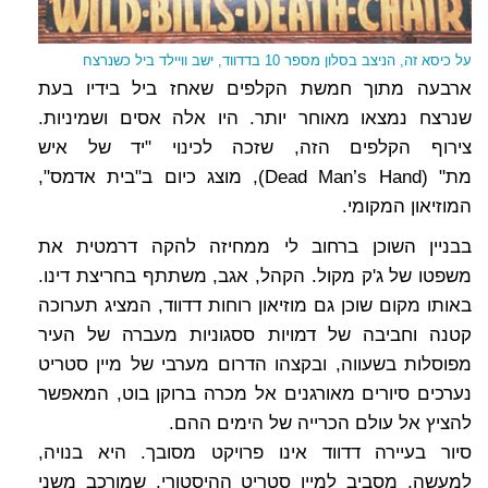
על כיסא זה, הניצב בסלון מספר 10 בדדווד, ישב וויילד ביל כשנרצח
ארבעה מתוך חמשת הקלפים שאחז ביל בידיו בעת
שנרצח נמצאו מאוחר יותר. היו אלה אסים ושמיניות.
צירוף הקלפים הזה, שזכה לכינוי "יד של איש
מת" (Dead Man’s Hand), מוצג כיום ב"בית אדמס",
המוזיאון המקומי.
בבניין השוכן ברחוב לי ממחיזה להקה דרמטית את
משפטו של ג'ק מקול. הקהל, אגב, משתתף בחריצת דינו.
באותו מקום שוכן גם מוזיאון רוחות דדווד, המציג תערוכה
קטנה וחביבה של דמויות ססגוניות מעברה של העיר
מפוסלות בשעווה, ובקצהו הדרום מערבי של מיין סטריט
נערכים סיורים מאורגנים אל מכרה ברוקן בוט, המאפשר
להציץ אל עולם הכרייה של הימים ההם.
סיור בעיירה דדווד אינו פרויקט מסובך. היא בנויה,
למעשה, מסביב למיין סטריט ההיסטורי, שמורכב משני