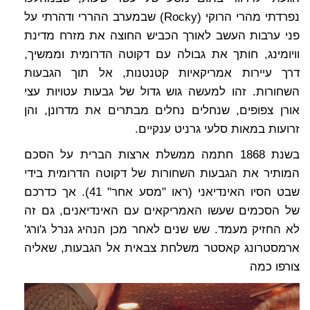
נפרדתי מהרי הרוקי (Rocky) שבמערב ההררי ודהרתי על
פני ערבות העשב לאורך הכביש החוצה את מזרח מדינת
וויומינג, חותך את גבולה עם דקוטה הדרומית וממשיך,
דרך עיירות אמריקאיות קטנטנות, אל תוך הגבעות
השחורות. זהו למעשה גוש גדול של גבעות עטויות עצי
אורן צפופים, שנחלים נחלים מבתרים את מדרונן, והן
זרועות במאות סלעי גרניט ענקיים.
בשנת 1868 חתמה ממשלת ארצות הברית על הסכם
המותיר את הגבעות השחורות של דקוטה הדרומית בידי
שבט הסיו האינדיאני (ראו "מסע אחר" 41). אך כדרכם
של הסכמים שעשו האמריקאים עם האינדיאנים, גם זה
לא החזיק מעמד. שש שנים לאחר מכן הנהיג גנרל ג'ורג'
ארמסטרונג קאסטר משלחת צבאית אל הגבעות, שאליה
צורפו כמה