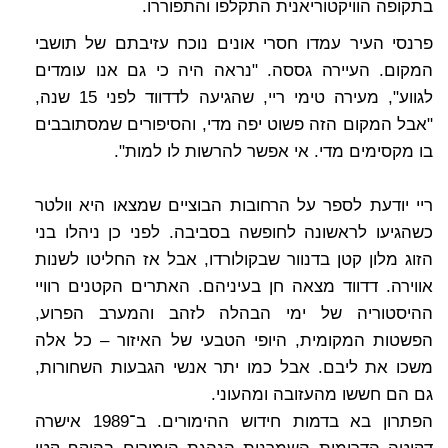
בתקופה הוויקטוריאנית התקלפו והתפוררו.
פרנסי העיר עמדו חסרי אונים נוכח עזיבתם של תושבי
המקום. העיירה גססה. "נראה היה כי גם אנו עומדים
לגווע", מעירה טימי ריי, שהגיעה לדדווד לפני 15 שנה,
"אבל המקום הזה פשוט יפה מדי, והסיפורים שמסתובבים
בו מקסימים מדי. אי אפשר להרשות לו למות".
ריי יודעת לספר על הרחובות הבוציים שמצאו היא וולטר
כשהגיעו לראשונה לחופשה בסביבה. לפני כן ניהלו בני
הזוג מלון קטן בדנוור שבקולורדו, אבל אז החליטו לשנות
אווירה. דדווד מצאה חן בעיניהם. האתרים הקטנים רוויי
ההיסטוריה של ימי הבהלה לזהב והמערב הפרוע,
הפשטות המקומית, היופי הטבעי של האיזור – כל אלה
משכו את ליבם. אבל כמו יתר אנשי הגבעות השחורות,
גם הם חששו מהעזובה ומהעוני.
הפתרון בא בדמות חידוש ההימורים. ב־1989 אישרה