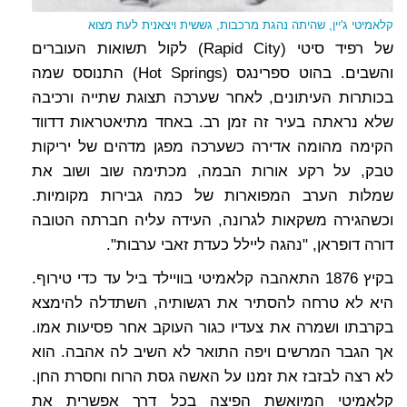
קלאמיטי ג'יין, שהיתה נהגת מרכבות, גששית ויצאנית לעת מצוא
של רפיד סיטי (Rapid City) לקול תשואות העוברים
והשבים. בהוט ספרינגס (Hot Springs) התנוסס שמה
בכותרות העיתונים, לאחר שערכה תצוגת שתייה ורכיבה
שלא נראתה בעיר זה זמן רב. באחד מתיאטראות דדווד
הקימה מהומה אדירה כשערכה מפגן מדהים של יריקות
טבק, על רקע אורות הבמה, מכתימה שוב ושוב את
שמלות הערב המפוארות של כמה גבירות מקומיות.
וכשהגירה משקאות לגרונה, העידה עליה חברתה הטובה
דורה דופראן, "נהגה ליילל כעדת זאבי ערבות".
בקיץ 1876 התאהבה קלאמיטי בוויילד ביל עד כדי טירוף.
היא לא טרחה להסתיר את רגשותיה, השתדלה להימצא
בקרבתו ושמרה את צעדיו כגור העוקב אחר פסיעות אמו.
אך הגבר המרשים ויפה התואר לא השיב לה אהבה. הוא
לא רצה לבזבז את זמנו על האשה גסת הרוח וחסרת החן.
קלאמיטי המיואשת הפיצה בכל דרך אפשרית את