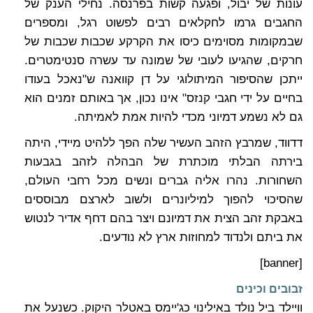
עונות של יבול, ופגעה קשות בפרנסה. נחילי הענק של
החגבים גרמו לחקלאים רבים לפשוט רגל, ומספרים
שבמקומות מסוימים כיסו את הקרקע שכבות שכבות של
חרקים, שהגיעו לעובי של שמונה עד עשרה סנטימטרים.
ייתכן שהסיפור המיתולוגי על דן קוואנה ש"נאכל בעודו
בחיים על ידי חגבי קנזס" אינו נכון, אך באותם זמנים הוא
גם לא נשמע דמיוני מכדי להיות אמת לאמיתה.
דדווד, שמרבץ הזהב העשיר שלה הפך ללהיט מיידי, היתה
בירתה הבלתי מוכתרת של הבהלה לזהב בגבעות
השחורות. נהרו אליה גברים ונשים מכל רחבי העולם,
שהסיכוי להפוך למיליונרים ולשוב לארצם מבוססים
באבקת זהב הצית את דמיונם ויצר בהם דחף אדיר לנטוש
את ביתם ולנדוד למחוזות ארץ לא נודעים.
[banner]
זבובים וכינים
וויילד ביל נולד באילינוי כג'יימס באטלר היקוק. כשנעל את