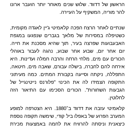
הראשון של דדווד. שלוש שנים מאוחר יותר הועבר ארונו
להר מוריה, המשקיף על העיירה.
שנתיים לאחר הרצח הפכה קלאמיטי ג'יין לאגדה מקומית,
כשטיפלה במסירות של מלאך בגברים שנפגעו במגפת
האבעבועות שפרצה בעיר, תוך שהיא מסכנת את חייה.
יום אחר יום, שבוע אחר שבוע, נהגה לעבור באוהלי
הכורים עם מים, מלחי הרחה והרבה חמלה ועדינות. היא
אירחה להם לחברה, בישלה עבורם, שאבה מים, חיטאה,
התפללה, ניקתה וסייעה בקבורת המתים. כמה מעיתוני
התקופה הצמידו לה את הכינוי "פלורנס נייטינגייל של
הגבעות השחורות". הכורים הסכימו עם התיאור הזה
לחלוטין.
קלאמיטי עזבה את דדווד ב־1880. היא הצטרפה למופע
המערב הפרוע של באפלו ביל קודי, שימשה תקופה נוספת
כיצאנית וניסתה להרוויח את לחמה באמצעות מכירת