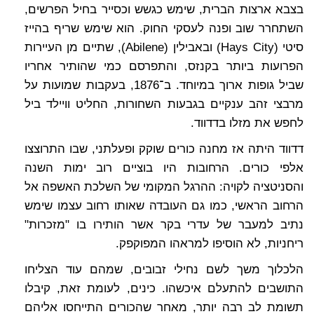
בצבא ארצות הברית, שימש כגשש וכסייר בחיל הפרשים,
השתחרר שוב ופנה לעסקי החוק. הוא שימש שריף בהייז
סיטי (Hays City) ובאבילין (Abilene), שתיים מן העיירות
הפרועות ביותר בקנזס, והתפרסם כמי שהותיר אחריו
שביל גופות ארוך במיוחד. ב־1876, בעקבות שמועות על
מרבצי זהב ענקיים בגבעות השחורות, החליט וויילד ביל
לחפש את מזלו בדדווד.
דדווד היתה אז מחנה כורים שוקק ופעלתני, שבו התרוצצו
אלפי כורים. הרחובות היו בוציים רוב ימות השנה
והסניטציה לקויה: ההרגל המקומי של השלכת האשפה אל
הרחוב הראשי, כמו גם העובדה שאותו רחוב עצמו שימש
נתיב למעבר של עדרי בקר אשר הותירו בו "מזכרות"
ריחניות, לא הוסיפו למראהו המפוקפק.
הלכלוך משך לשם נחילי זבובים, שמהם עוד הצליחו
התושבים להתעלם איכשהו. כינים, לעומת זאת, קיבלו
תשומת לב רבה יותר, מאחר שהכורים התייחסו אליהם