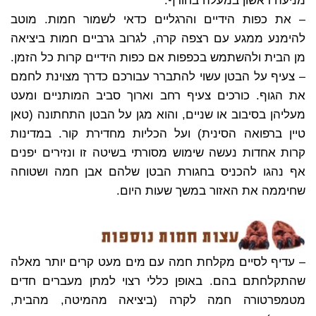
מניעה ראשון במעלה בחורף.
– את כפות הידיים והרגליים כדאי לשמור חמות. מוטב
להימנע ממגע עם רצפה קרה, לגרוב גרביים חמות ביציאה
מן הבית ולהשתמש בכפפות אם כפות הידיים קרות כל הזמן.
– צעיף על הבטן עשוי להתברר עבורכם כדרך מצוינת לחמם
את הגוף. כורכים צעיף רחב וארוך סביב המותניים ומעט
מעליהן בסיבוב או שניים, והוא מגן על הבטן התחתונה (טאן
טיין ברפואה הסינית) ועל הכליות מחדירת קור. במדינות
קרות אחדות נעשה שימוש מסורתי בשיטה זו ונזירים יפנים
אף נהגו להכניס בחגורת הבטן שלהם אבן חמה ושטוחה
שחיממה את האזור במשך שעות היום.
– עדיף לסיים מקלחת חמה עם מים מעט קרים יותר מאלה
שהתקלחתם בהם. באופן כללי רצוי למתן מעברים חדים
מטמפרטורה חמה לקרה (ביציאה מהמיטה, מהבית,