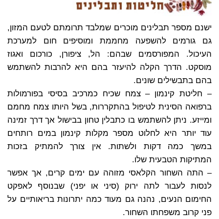
ישנם מספר תבלינים מוכרים שמלבד תרומתם לטעם המזון,
גם גורמים להשפעה מחממת ומוסיפים חום למערכת
העיכול. המפורסמים שבהם: הל, ציפורן, כורכום ואגוז
מוסקט. הדרך הקלה להיעזר בהם היא להרבות להשתמש
בהם בתבשילים שונים.
– חליטת קינמון – צמח שכיח כמרכיב בסיסי בפורמולות
ברפואה הסינית לטיפול בהתקררות, בשל היותו צמח מחמם
ומייזע. ניתן להשתמש בו כתבלין טחון בבישול אך דרך זמינה
עוד יותר היא לחלוט מספר מקלות קינמון במים רותחים
במשך כמה דקות ולשתות. אין צורך להמתיק בזכות
המתיקות הטבעית שלו.
– התה השחור הקלאסי מזוהה עם ימים קרים, אך אפשר
לנסות לעבור לתה ירוק (סיני או יפני) שבנוסף לאפקט
החימום הנעים, נהנה גם מעוד כמה יתרונות בריאותיים על
פני קרוב משפחתו השחור.