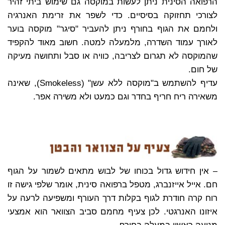
הרפואה הסינית ניתן לעשות במוקסה גם שימוש ביתי זהיר
לצורכי תחזוקה בסיסיים. כדי לשפר את זרימת האנרגיה
ולחמם את הגוף בחורף ניתן להעביר "סיגר" מוקסה בוער
לאורך עמוד השדרה, מלמעלה למטה. חשוב מאוד להקפיד
שהמוקסה לא תגרום לצריבה, כוויה או סבל ותחושה מעיקה
של חום.
עדיף להשתמש ב"מוקסה ללא עשן" (Smokeless), שאינה
משאירה ריח חריף בחדר וגם כמעט ולא משירה אפר.
– אין חידוש גדול בכוחו של לבוש מתאים לשמור על הגוף
חם. אייל אייזנברג, מטפל ברפואה סינית, אומר שלפי גישה זו
רוח קרה חודרת לגוף בקלות דרך העורף ומשפיעה לרעה על
איזונו האנרגטי. לכן צעיף מחמם סביב הצוואר הוא אמצעי