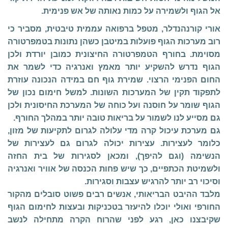
אל הגוף ולשמירה על כמות נאותה של אש פנימית.
אורי קורנהנדלר, מטפל ברפואה עממית טיבטית, מסביר כי
רוב מערכות הגוף פועלות במיטבן כשהן נתונות בטמפרטורה
מסוימת. בחורף הטמפרטורה החיצונית כמובן יורדת ולכן
הגוף נדרש להשקיע יותר מאמץ ואנרגיה כדי לשמר את
החום הפנימי הרצוי. שמירת גוף חם במידה הנכונה עוזרת
לתפקוד תקין של המערכות השונות. למשל חימום נכון של
הגוף שומר על חוסנה ועל כוחה של המערכת החיסונית ולכן
גם מסייע לנו לשמור על בריאות טובה יותר במהלך החורף.
גם מערכת עיכול קרה מדי עלולה לגרום לתקיעות של מזון,
כלומר לעצירות. עצירות יכולה לגרום גם לעצירות של
הנשימה (וגם להיפך), ומכאן לסגירות של בית החזה
ולשמיטת הכתפיים, כך שיש פחות הכנסה של אוויר ואנרגיה
וסיכוי רב יותר להרגיש עצבות וסגירות.
מלבד ההיבט הבריאותי, אנשים רבים פשוט סובלים מהקור
החורפי ואולי יוכלו להיעזר בטכניקות ובעצות לחימום הגוף
שקיבצנו כאן, רגע לפני שהרוח הקרה מתחילה לנשב