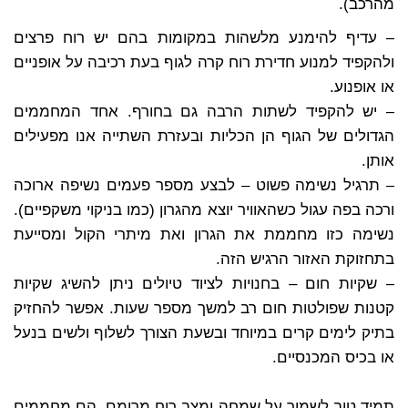
מהרכב).
– עדיף להימנע מלשהות במקומות בהם יש רוח פרצים
ולהקפיד למנוע חדירת רוח קרה לגוף בעת רכיבה על אופניים
או אופנוע.
– יש להקפיד לשתות הרבה גם בחורף. אחד המחממים
הגדולים של הגוף הן הכליות ובעזרת השתייה אנו מפעילים
אותן.
– תרגיל נשימה פשוט – לבצע מספר פעמים נשיפה ארוכה
ורכה בפה עגול כשהאוויר יוצא מהגרון (כמו בניקוי משקפיים).
נשימה כזו מחממת את הגרון ואת מיתרי הקול ומסייעת
בתחזוקת האזור הרגיש הזה.
– שקיות חום – בחנויות לציוד טיולים ניתן להשיג שקיות
קטנות שפולטות חום רב למשך מספר שעות. אפשר להחזיק
בתיק לימים קרים במיוחד ובשעת הצורך לשלוף ולשים בנעל
או בכיס המכנסיים.
תמיד טוב לשמור על שמחה ומצב רוח מרומם, הם מחממים