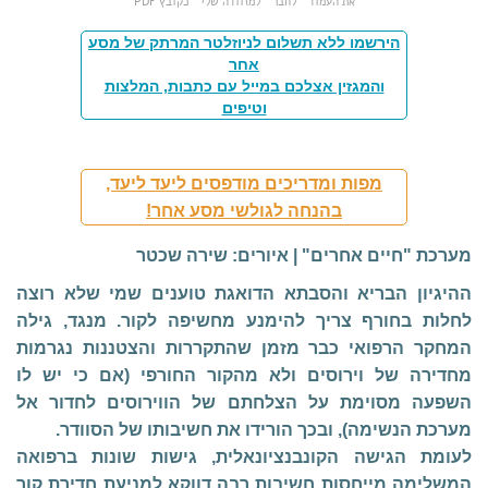
את העמוד
לחבר
למזוודה שלי
כקובץ PDF
הירשמו ללא תשלום לניוזלטר המרתק של מסע
אחר
והמגזין אצלכם במייל עם כתבות, המלצות
וטיפים
מפות ומדריכים מודפסים ליעד ליעד,
בהנחה לגולשי מסע אחר!
מערכת "חיים אחרים" | איורים: שירה שכטר
ההיגיון הבריא והסבתא הדואגת טוענים שמי שלא רוצה
לחלות בחורף צריך להימנע מחשיפה לקור. מנגד, גילה
המחקר הרפואי כבר מזמן שהתקררות והצטננות נגרמות
מחדירה של וירוסים ולא מהקור החורפי (אם כי יש לו
השפעה מסוימת על הצלחתם של הווירוסים לחדור אל
מערכת הנשימה), ובכך הורידו את חשיבותו של הסוודר.
לעומת הגישה הקונבנציונאלית, גישות שונות ברפואה
המשלימה מייחסות חשיבות רבה דווקא למניעת חדירת קור