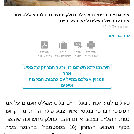
אמן גרפיטי בריטי צבע פילה כחלק מתערוכה בלוס אנג'לס ועורר
את כעסם של פעילים למען בעלי חיים
פורסם 21.9.06
זהר בר–אור
הדפיסו
שלחו
הוסף
הורידו
את העמוד
לחבר
למזוודה שלי
כקובץ PDF
הירשמו ללא תשלום לניוזלטר המרתק של מסע
אחר
והמגזין אצלכם במייל עם כתבות, המלצות
וטיפים
פעילים למען זכויות בעלי חיים בלוס אנג'לס זועמים על אמן
הגרפיטי הבריטי בנקסי, אשר צבע פילה הודית מחדק ועד
כפות הרגליים בצבעי אדום וזהב, כחלק מתערוכה שהוצגה
בסוף השבוע האחרון (16 בספטמבר) בהאנגר בעיר.