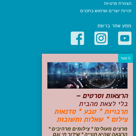
הצהרת פרטיות
זכויות יוצרים ושימוש בתכנים
מסע אחר ברשת
קטגוריות פופולריות
יעדים
טיולים בישראל
מלונות בוטיק בישראל
טיפים והמלצות
הרצאות וסרטים –
הכנות לנסיעה
בלי לצאת מהבית
טיולי ג'יפים
תרבויות * טבע * סדנאות
טיולים עם ילדים
צילום * שאלות ותשובות
שייט, הפלגות, קרוזים
דיגיטל
מרצים מעולים! * צילומים מרהיבים *
הרצאה שהיא חווייה * שידור חי וגם