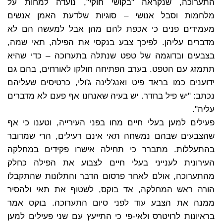
התערוכה, שנקראה "בקושי חוקי", נועדה למחות על
מלחמות וסבל אנושי – סוגיות שלדעת האמן אנשים
מעמידים פנים כי אכפת להם מהן אבל למעשה הם לא
מדברים עליהן. לפיכך צבע בנקסי את הפילה, תאי שמה,
בצבעים ובדוגמה של טפט שנתלה בתערוכה – כדי שהיא
תתמזג עם הטפט. בערב הפתיחה חולקו לאורחים, בהם גם
ידוענים כמו בראד פיט ואנג'לינה ג'ולי, כרטיסים שעליהם
נכתב: "יש פיל בחדר. יש בעיה שאנחנו אף פעם לא מדברים
עליה".
פעילים למען בעלי חיים מחו בפני העירייה, וטענו כי אף
שהצבעים שבהם נמשחה תאי אינם רעילים, הרי שמדובר
בהתעללות. מתברר כי תחילה אישרו פקידים במחלקה
העירונית לענייני בעלי חיים לצבוע את הפילה כחלק
מהתערוכה, אולם לאחר פרסום הדבר והתלונות שהתקבלו
הורה ראש המחלקה, אד בוקס, לשטוף את תאי ולהסיר
ממנה את הצבע עוד לפני סיום התערוכה. בוקס אמר
בראיונות לרויטרס ולאי-פי כי התייעץ עם שני פעילים למען