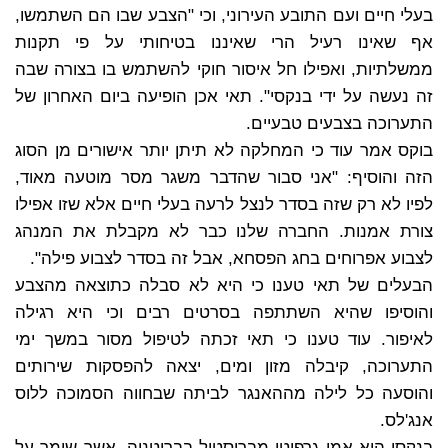
בעלי חיים ועם התובע העירוני, וכי "הצבע שבו הם השתמשו,
אף שאינו רעיל הרי שאיננו בטיחותי על פי תקנות
ממשלתיות, ואפילו חל איסור חוקי להשתמש בו בצורה שבה
זה נעשה על ידי בנקסי". תאי אכן הופיעה ביום האחרון של
התערוכה בצבעים טבעיים.
בוקס אמר עוד כי המחלקה לא תיתן יותר אישורים מן הסוג
הזה והוסיף: "אני סבור שהדבר משגר מסר מוטעה מאוד,
לפיו לא רק שזה בסדר לנצל לרעה בעלי חיים אלא שזו אפילו
צורת אמנות. החברה שלנו כבר לא מקבלת את המנהג
לצבוע אפרוחים בחג הפסחא, אבל זה בסדר לצבוע פילה".
הבעלים של תאי טענו כי היא לא סבלה כתוצאה מהצבע
והוסיפו שהיא השתתפה בסרטים רבים וכי היא רגילה
לאיפור. עוד טענו כי תאי זכתה לטיפול מסור במשך ימי
התערוכה, קיבלה מזון ומים, יצאה להפסקות שירותים
והוסעה כל לילה מההאנגר לביתה שבחווה הסמוכה ללוס
אנג'לס.
בנקסי הוא אמן גרפיטי מבריסטול בבריטניה, אשר שומר על