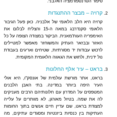
סיפור הטרנספורמציה האלבני.
קרויה – מבצר ההתנגדות
קרויה היא הלב הלאומי של אלבניה. כאן פעל הגיבור
הלאומי סקנדרבג במאה ה-15 והצליח לבלום את
האימפריה העות'מאנית. הביקור במצודה הצופה על כל
האזור ובבזאר העתיק והמשוחזר מאפשר למטיילים
לרכוש עבודות יד מסורתיות, שטיחים ואריגים בעבודת
נול ידנית, ולחוש את הגאווה הלאומית המקומית.
בראט – עיר אלף החלונות
בראט, אתר מורשת עולמית של אונסק"ו, היא אולי
העיר היפה ביותר במדינה. בתי האבן הלבנים
המטפסים על המדרון עם חלונותיהם הרבים מעניקים
לה את שמה. בטיול מאורגן, לא מוותרים על עלייה
למצודת בראט, שם עדיין חיים אנשים בתוך החומות
העתיקות בין כנסיות ביזנטיות ומסגדים עתיקים, מה