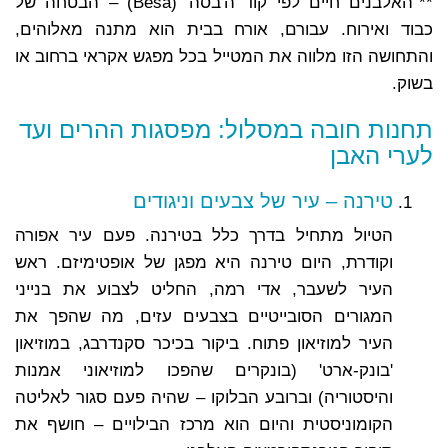
**"האלבנים חיים לפי קוד ה'בסה' (Besa) – הבטחה של
כבוד ואירוח. עבורם, אורח בבית הוא מתנה מאלוהים,
והתחושה הזו מלווה את המטייל בכל מפגש אקראי ברחוב או
בשוק.
תחנות חובה במסלול: מפסגות ההרים ועד
לערי האבן
טירנה – עיר של צבעים וניגודים
הטיול מתחיל בדרך כלל בטירנה. פעם עיר אפורה
וקודרת, היום טירנה היא מפגן של אופטימיזם. ראש
העיר לשעבר, אדי רמה, החליט לצבוע את בנייני
המגורים הסובייטיים בצבעים עזים, מה שהפך את
העיר למוזיאון פתוח. ביקור בכיכר סקנדרבג, במוזיאון
'בונק-ארט' (בונקרים שהפכו למוזיאוני אמנות
והיסטוריה) וברובע הבלוקו – שהיה פעם סגור לאליטה
הקומוניסטית והיום הוא מרכז הבילויים – חושף את