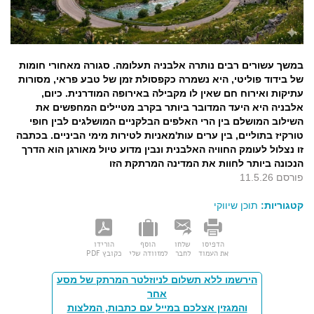
במשך עשורים רבים נותרה אלבניה תעלומה. סגורה מאחורי חומות
של בידוד פוליטי, היא נשמרה כקפסולת זמן של טבע פראי, מסורות
עתיקות ואירוח חם שאין לו מקבילה באירופה המודרנית. כיום,
אלבניה היא היעד המדובר ביותר בקרב מטיילים המחפשים את
השילוב המושלם בין הרי האלפים הבלקניים המושלגים לבין חופי
טורקיז בתוליים, בין ערים עות'מאניות לטירות מימי הביניים. בכתבה
זו נצלול לעומק החוויה האלבנית ונבין מדוע טיול מאורגן הוא הדרך
הנכונה ביותר לחוות את המדינה המרתקת הזו
פורסם 11.5.26
קטגוריות:
תוכן שיווקי
הדפיסו
שלחו
הוסף
הורידו
את העמוד
לחבר
למזוודה שלי
כקובץ PDF
הירשמו ללא תשלום לניוזלטר המרתק של מסע
אחר
והמגזין אצלכם במייל עם כתבות, המלצות