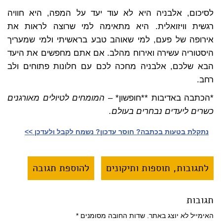
לסיכום, אלבניה היא לא עוד יעד על המפה, היא חוויה
רגשית וויזואלית. היא מתאימה למי שרוצה לראות את
אירופה של פעם, למי שאוהב טבע בראשיתי ולמי שמעריך
היסטוריה עשירה ואירוח מהלב. אם אתם מחפשים את היעד
הבא שלכם, אלבניה מחכה לכם עם חלונות פתוחים ולב
רחב.
*הכתבה באדיבות **חופשון*
– המומחים לטיולים מאורגנים
כשרים ליעדים נבחרים בעולם.
נתקלת בטעות בכתבה? חוסר עדכון? נשמח לקבל ולעדכן >>‎
לתגובות, תוספות ותיקונים
להוספת תגובה
תגובות
האימייל לא יוצג באתר.
שדות החובה מסומנים
*