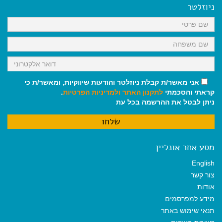
o
A
r
ניוזלטר
o
p
a
k
p
m
אני מאשר/ת קבלת ניוזלטר והודעות שיווקיות, ומאשר/ת כי
קראתי והסכמתי
לתקנון האתר
ולמדיניות הפרטיות
.
ניתן לבטל את ההרשמה בכל עת
מסע אחר אונליין
English
צור קשר
אודות
מידע למפרסמים
תנאי שימוש באתר