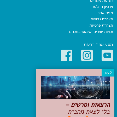
רשימת מוצרים
ארכיון ניוזלטר
מפת אתר
הצהרת נגישות
הצהרת פרטיות
זכויות יוצרים ושימוש בתכנים
מסע אחר ברשת
קטגוריות פופולריות
יעדים
טיולים בישראל
מלונות בוטיק בישראל
טיפים והמלצות
הרצאות וסרטים –
הכנות לנסיעה
בלי לצאת מהבית
טיולי ג'יפים