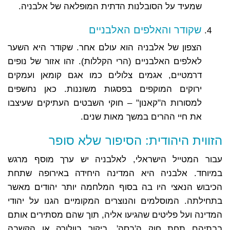
שמעיד על הסובלנות הדתית המופלאה של אלבניה.
שקודר והאלפים האלבניים
הצפון של אלבניה הוא עולם אחר. שקודר היא השער
לאלפים האלבניים (הרי הקללות). זהו אזור של נופים
דרמטיים, אגמים צלולים כמו אגם קומאן ועמקים
ירוקים המוקפים בפסגות משוננות. כאן נחשפים
למסורות ה"קאנון" – חוקי השבטים העתיקים שעיצבו
את חיי ההרים במשך מאות שנים.
הזווית היהודית: הסיפור שלא סופר
עבור המטייל הישראלי, לאלבניה יש ערך מוסף מרגש
במיוחד. אלבניה היא המדינה היחידה באירופה שתחת
הכיבוש הנאצי היו בה בסוף המלחמה יותר יהודים מאשר
בתחילתה. המוסלמים והנוצרים המקומיים הגנו על יהודי
המדינה ועל פליטים שהגיעו אליה, תוך שהם מסתירים אותם
בבתיהם תחת חוק ה'בסה'. ביקור בוולורה או הקשבה