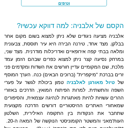
וטיפים
הקסם של אלבניה: למה דווקא עכשיו?
אלבניה מציעה ניגודים שלא ניתן למצוא בשום מקום אחר
בבלקן. מצד אחד, טירנה הבירה היא עיר תוססת, צבעונית
ומלאה בבתי קפה אירופאיים ואדריכלות מודרנית. מצד שני,
במרחק נסיעה קצר ניתן למצוא כפרים שבהם הזמן עמד
מלכת, שם המקומיים עדיין חורשים את השדות ומקדמים פני
זרים בברכת "מיקפרית" (ברוכים הבאים) כנה. הערך המוסף
של
טיול מאורגן לאלבניה
טמון ביכולת לגשר על פערי
השפה והתשתית. למרות הפיתוח המואץ, הדרכים באזורי
ההרים עשויות להיות מאתגרות לנהיגה עצמאית, והסיפורים
שמאחורי האתרים ההיסטוריים דורשים הדרכה מקצועית
שתחבר את הנקודות בין התקופה האילירית, השלטון
העות'מאני והמשטר הקומוניסטי הנוקשה של המאה ה-20.