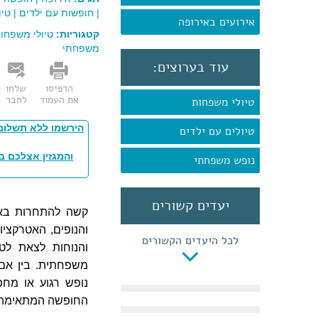
|
חופשות עם ילדים
|
טיו
אירועים באירופה
קטגוריות:
טיולי משפחו
משפחתי
עוד בערוצים:
הדפיסו
שלחו
את העמוד
לחבר
טיולי משפחות
הירשמו ללא תשלום
טיולים עם ילדים
והמגזין אצלכם ב
נופש משפחתי
יעדים קשורים
קשה להתחרות באי
והנופים, האטרקצי
לכל היעדים הקשורים
והנוחות לצאת לט
משפחתית. בין אם 
נופש רגוע או מח
החופשה המתאימה 