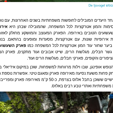
De Ijsv
ד היעדים המובילים לחופשות משפחתיות בשנים האחרונות, עם נופ
קסימות והמון אטרקציות לכל המשפחה, שהמובילה שבהן היא
אירו
עשועים הטובים באירופה. הפארק המעוצב והמושקע מחולק לאזור
 אירופיות שונות, עם אטרקציות, מסעדות ומופעים בהתאם. בנו
ביער שחור עוד המון אטרקציות לכל המשפחה כמו
פארק השעשוע
שר חבלים, מגלשות הרים, שייט אבובים ועוד מתקנים, פארק המ
יפורים והקופים, פארקי חבלים, מגלשות הרים ועוד.
ופש אופינגן, שבו וילות מרווחות למשפחות, שוכן במיקום אידיאלי ב
ק פחות משעת נסיעה מאירופה פארק ומאגם טיטי. אפשרות נוספת ה
רזידנס רזידנס אגווישיים ששוכן בחבל אלזס בצרפת, כ-50 ק"מ מאירופה פארק ומפר
 משפחתיות ואתרי טבע רבים באלזס.