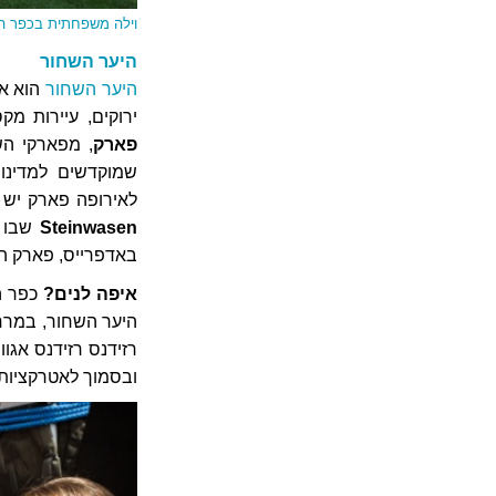
וילה משפחתית בכפר הנופש ogel
היער השחור
היער השחור
הוא אח
ירוקים, עיירות מ
פארק
, מפארקי הש
שמוקדשים למדינות
לאירופה פארק יש 
Steinwasen
שבו ג
באדפרייס, פארק הצ
איפה לנים?
כפר הנ
היער השחור, במרח
ובסמוך לאטרקציות