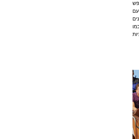
פש
עם
ים
מו
ות