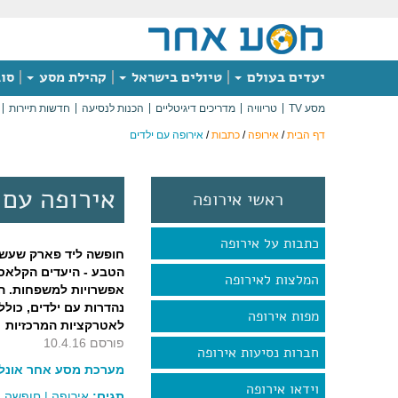
יעדים בעולם
טיולים בישראל
קהילת מסע
סוג
מסע TV
טריוויה
מדריכים דיגיטליים
הכנות לנסיעה
חדשות תיירות
דף הבית
/
אירופה
/
כתבות
/
אירופה עם ילדים
אירופה עם 
ראשי אירופה
כתבות על אירופה
חופשה ליד פארק שעשוע
הטבע - היעדים הקלאס
המלצות לאירופה
אפשרויות למשפחות. ה
נהדרות עם ילדים, כולל
מפות אירופה
לאטרקציות המרכזיות
פורסם 10.4.16
חברות נסיעות אירופה
מערכת מסע אחר אונליי
וידאו אירופה
תגים:
אירופה
|
חופשה 