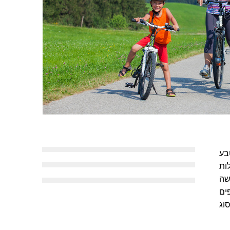
בע
ות
שה
ים
וג