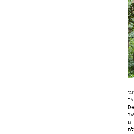
בי
י Efteling Bosrijk המעוצב
בהשראת פארק השעשועים ומקנה כניסה חופשית לפארק. כפר נופש מוצלח נוסף הוא De
יער
ולנדם
לם