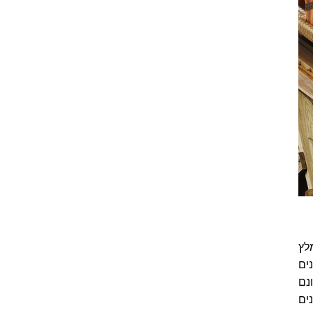
לץ
ים
נם
ים