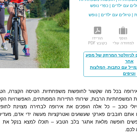
לים עם ילדים
|
כפרי נופש
ת
|
טיולים עם ילדים
|
נופש
הוסף
הורידו
למזוודה שלי
כקובץ PDF
 לניוזלטר המרתק של מסע
אחר
מייל עם כתבות, המלצות
וטיפים
רופה בכל מה שקשור לחופשות משפחתיות. הטיסה הקצרה, הט
ות המשפחתיות הרבות, שירותי התיירות המפותחים, האפשרויות הקל
יולי כוכב – כל אלה הופכים את אירופה לבחירה מצוינת לחופ
אתם חובבים פארקי שעשועים ואטרקציות מעשה ידי אדם, מעדיפ
פשים חופשה מלאת אתגר בלב הטבע – תוכלו למצא בנקל את ס
לכם.