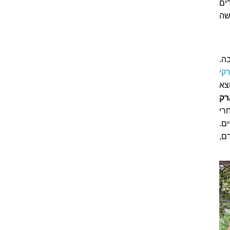
ים
שה
ה.
קי
צא
רק
חרי
ם.
ם,