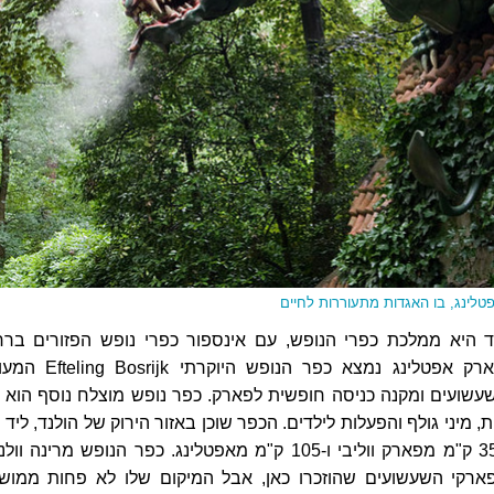
פטלינג, בו האגדות מתעוררות לחיים
ד היא ממלכת כפרי הנופש, עם אינספור כפרי נופש הפזורים ברח
המדינה. צמוד לפארק אפטלינג נמצא כפר הנופש היוקרת
ו בריכות, מיני גולף והפעלות לילדים. הכפר שוכן באזור הירוק של הולנד, ליד 
Veluwe ובמרחק 35 ק"מ מפארק ווליבי ו-105 ק"מ מאפטלינג. כפר הנופש מרינה ו
ארקי השעשועים שהוזכרו כאן, אבל המיקום שלו לא פחות ממוש