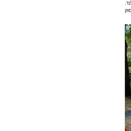
נד.
וק