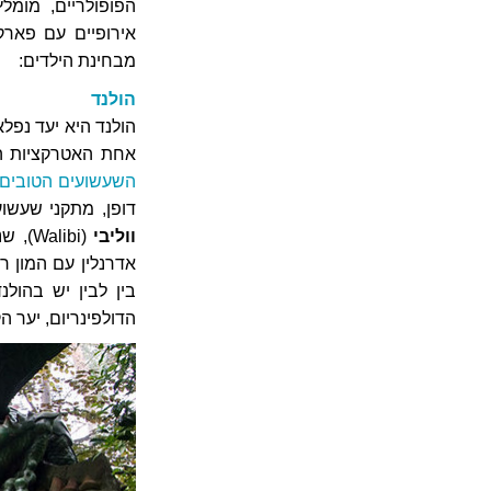
הפופולריים, מומ
אירופיים עם פארק
מבחינת הילדים:
הולנד
הולנד היא יעד נפלא
אחת האטרקציות ה
השעשועים הטובים 
דופן, מתקני שעשוע
ווליבי
(libi
אדרנלין עם המון ר
בין לבין יש בהול
הדולפינריום, יער ה