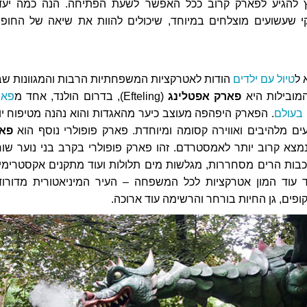
לץ להגיע לפארק קרוב ככל האפשר לשעת הפתיחה. הנה כמה יעד
י שעשועים מוצלחים במיוחד, שיכולים להוות את שיאה של החופ
 ל
טיול עם ילדים
הודות לאטרקציות המשפחתיות הרבות והמגוונות שב
מובילות היא
פארק אפטלינג
(Efteling), בדרום הולנד, אחד מ
פאר
בעולם
. הפארק היפהפה מעוצב כיער מהאגדות והוא נהנה מטיפוח יו
ים מלהיבים ואווירה קסומה ומיוחדת. פארק פופולרי נוסף הוא
פא
Wa), שנמצא קרוב יותר לאמסטרדם. זהו פארק פופולרי בקרב בני נוער שו
כבות הרים מסחררות, מגלשות מים תלולות ועוד מתקנים אקסטרימיי
נד עוד המון אטרקציות לכל המשפחה – העיר המיניאטורית מדורוד
קופים, גן החיות בורחר והרשימה עוד ארוכה.