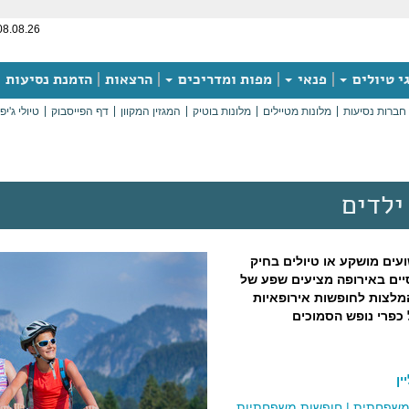
08.08.26
י טיולים
פנאי
מפות ומדריכים
הרצאות
הזמנת נסיעות
חברות נסיעות
מלונות מטיילים
מלונות בוטיק
המגזין המקוון
דף הפייסבוק
טיולי ג'יפ
ילדים
ים מושקע או טיולים בחיק
יים באירופה מציעים שפע של
מלצות לחופשות אירופאיות
 כפרי נופש הסמוכים
ן
משפחתית
|
חופשות משפחתיות