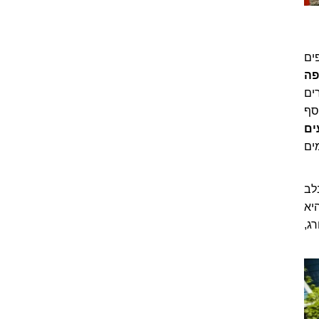
ים
פה
ים
סף
ים
ים
לב
יא
ייבורג,