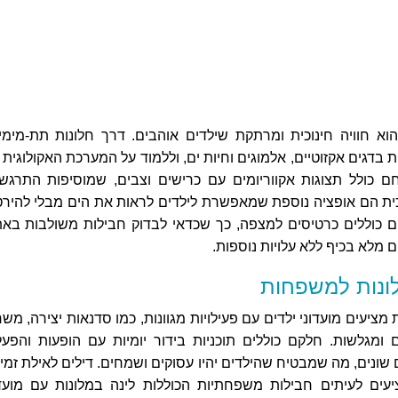
א חוויה חינוכית ומרתקת שילדים אוהבים. דרך חלונות תת-מימיי
ת בדגים אקזוטיים, אלמוגים וחיות ים, וללמוד על המערכת האקולוגית
 כולל תצוגות אקווריומים עם כרישים וצבים, שמוסיפות התרגשו
כית הם אופציה נוספת שמאפשרת לילדים לראות את הים מבלי להירט
ים כוללים כרטיסים למצפה, כך שכדאי לבדוק חבילות משולבות באת
ום מלא בכיף ללא עלויות נוספות.
לונות למשפחות
מציעים מועדוני ילדים עם פעילויות מגוונות, כמו סדנאות יצירה, מש
ומגלשות. חלקם כוללים תוכניות בידור יומיות עם הופעות והפעל
שונים, מה שמבטיח שהילדים יהיו עסוקים ושמחים. דילים לאילת זמינ
עים לעיתים חבילות משפחתיות הכוללות לינה במלונות עם מועדו