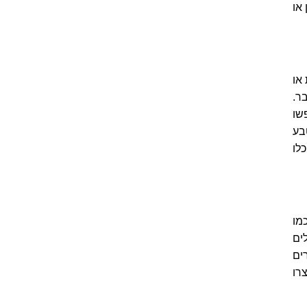
 או
או
ר.
שו
בע
לו
מו
ים
ים
רו