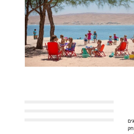
ים
רחק