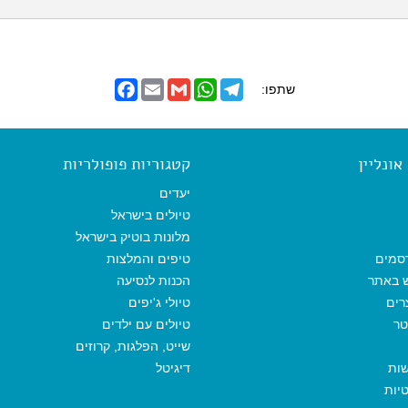
F
E
G
W
T
שתפו:
a
m
m
h
e
c
a
a
a
l
e
i
i
t
e
b
l
l
s
g
o
A
r
ונליין
קטגוריות פופולריות
o
p
a
k
p
m
יעדים
טיולים בישראל
מלונות בוטיק בישראל
סמים
טיפים והמלצות
ש באתר
הכנות לנסיעה
רים
טיולי ג'יפים
טר
טיולים עם ילדים
שייט, הפלגות, קרוזים
שות
דיגיטל
יות