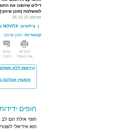
דילים שיהפכו את הח
למושלמת (תוכן שיווקי)
פורסם 26.10.25
| צילומים:
NOVITA בינה מלאכותית
קטגוריות:
תוכן שיווקי
הדפיסו
שלחו
את העמוד
לחבר
הירשמו ללא תשלום
והמגזין אצלכם ב
חופים ידידו
חופי אילת הם לב 
הוא אידיאלי לשנורק