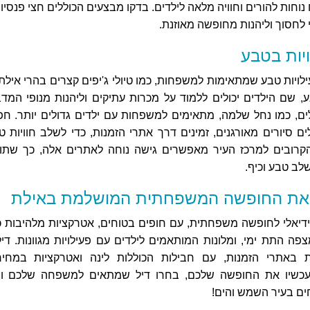
וחות להורים וחוויה מלאה לילדים. בדקו מבצעים הכוללים חצי פנסיון
י לחסוך וליהנות מחופשה מאוזנת.
ויות בטבע
לויות טבע שמתאימות למשפחות, כמו טיולי ג'יפים קצרים בהרי אילת 
 שם הילדים יכולים ללמוד על מכרות עתיקים וליהנות מנופי המדב
ים, כמו נחל שלמה, מתאימים למשפחות עם ילדים גדולים יותר. חפ
ים סיורים מאורגנים, זמינים דרך אתרי הזמנות, כדי לשלב חוויות ט
קרובים למרכז העיר מאפשרים גישה נוחה לאתרים אלה, כך שתוכ
שלב טבע וכיף.
ו את החופשה המשפחתית המושלמת באילת
ידיאלי לחופשה משפחתית, עם חופים בטוחים, אטרקציות מלהיבות כ
צפה התת ימי, ומלונות המותאמים לילדים עם פעילויות מגוונות. דיל
ת באתרי הזמנות, עם חבילות הכוללות לינה ואטרקציות במחיר
עכשיו את החופשה שלכם, בחרו דיל שמתאים למשפחה שלכם וצ
חים בעיר השמש והים!