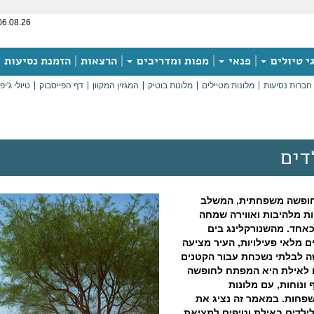
06.08.26
י טיולים
פנאי
מפות ומדריכים
הרצאות
הזמנת נסיעות
חברות נסיעות
מלונות מטיילים
מלונות בוטיק
המגזין המקוון
דף הפייסבוק
טיולי ג'יפ
דים
לחופשה משפחתית, המשלב
ות מלהיבות ואווירה שמחה
כאחד. מהשנורקלינג בים
ים מלאי פעילויות, העיר מציעה
שה לבלתי נשכחת עבור הקטנים
ם לאילת היא המפתח לחופשה
נוחות, עם מלונות
פחות. במאמר זה נציג את
ילדים באילת וטיפים למציאת