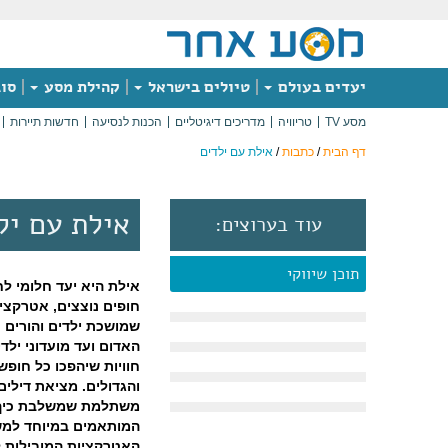
יעדים בעולם
טיולים בישראל
קהילת מסע
סוג
מסע TV
טריוויה
מדריכים דיגיטליים
הכנות לנסיעה
חדשות תיירות
דף הבית
/
כתבות
/
אילת עם ילדים
אילת עם יל
עוד בערוצים:
תוכן שיווקי
אילת היא יעד חלומי 
חופים נוצצים, אטרקצי
שמושכת ילדים והורים 
האדום ועד מועדוני ילד
חוויות שיהפכו כל חופ
והגדולים. מציאת דילי
משתלמת שמשלבת כיף ו
המותאמים במיוחד למש
האטרקציות המובילות ל