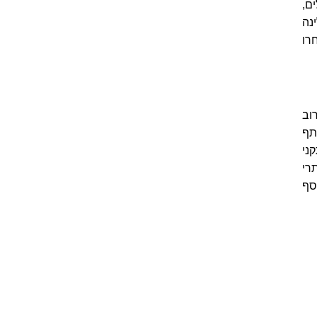
ם,
נה
רו
וב
תף
ני
רי
סף