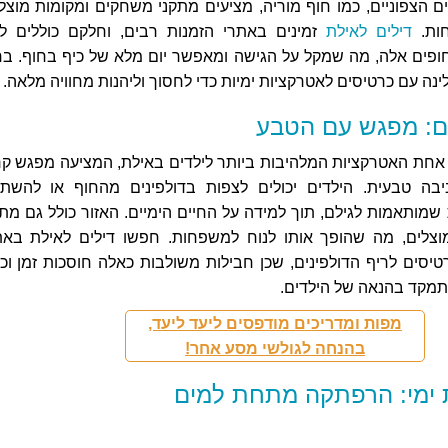
 הצפוניים, כמו חוף מוריה, מציעים מתקני משחקים ומקומות מוצלי
ות.
דילים לאילת
זמינים באתרי הזמנות רבים, וחלקם כוללים לי
חופים אלה, מה שמקל על הגישה ומאפשר יום מלא של כיף בחוף. בח
נה עם כרטיסים לאטרקציות ימיות כדי לחסוך וליהנות מחוויה מלאה.
ים: מפגש עם הטבע
 אחת האטרקציות המלהיבות ביותר לילדים באילת, המציעה מפגש קר
יבה טבעית. הילדים יכולים לצפות בדולפינים מהחוף או להשת
 שמותאמות לגילם, תוך למידה על החיים הימיים. האזור כולל גם מתק
צלים, מה שהופך אותו לנוח למשפחות. חפשו דילים לאילת באת
טיסים לריף הדולפינים, שכן חבילות משולבות כאלה חוסכות זמן וכ
מקד בהנאה של הילדים.
מפות ומדריכים מודפסים ליעד ליעד,
בהנחה לגולשי מסע אחר!
ימי: הרפתקה מתחת למים