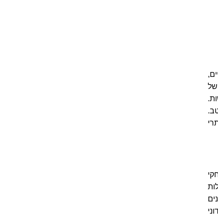
ם,
 של
ת.
ב.
רי
חקי
ות
ים
ני