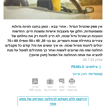
אין ספק שהטיול הגדול - אחרי צבא - טומן בחובו חוויות גדולות
ומשמעותיות, חלקן אף מעצבות אישיות ומשנות חיים. החדשות
הטובות הן שטיול גדול שכזה, לא חייב להוות רק את נחלתם של
צעירים בתחילת שנות העשרים, גם בני 30, 40 ו-50 ואפילו 60 ו-70
יכולים ליהנות מטיול שכזה. אז איך עושים את זה? קודם כל מקבלים
החלטה שזה מה שרוצים לעשות ואחר כך מתחילים לפעול על מנת
להוציא את אותה ההחלטה אל הפועל (תוכן שיווקי)
עודכן 20.7.22
| צילומים:
PEXELS
קטגוריות:
תוכן שיווקי
הדפיסו
שלחו
הוסף
הורידו
את העמוד
לחבר
למזוודה שלי
כקובץ PDF
הירשמו ללא תשלום לניוזלטר המרתק של מסע
אחר