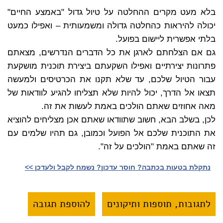
בלא מעט מקרים ההחלטה על טיול גדול "באמצע החיים"
יכולה להיראות כהחלטה גדולה ומשמעותית – ואפילו כמעט
בלתי אפשרית ליישום בפועל.
גם אם הצלחתם לארגן את כל הדברים הנדרשים, מצאתם
פתרונות יצירתיים ואפילו השקעתם ביצירת תוכנית מושקעת
עבור הטיול שלכם, עד שלא תקנו את הכרטיסים ולמעשה
תצאו אל הדרך, יכול להיות שלא תצליחו להגיע לוודאות של
מאה אחוזים שאתם הולכים באמת לעשות את זה.
לכן, בשלב הבא, חשוב שתוודאו שאתם אכן מצליחים להוציא
את התוכנית שלכם אל הפועל וכמובן, גם תהיו שלמים עם
זה שאתם באמת "הולכים על זה".
נתקלת בטעות בכתבה? חוסר עדכון? נשמח לקבל ולעדכן >>‎
לתגובות, תוספות ותיקונים
להוספת תגובה