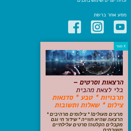
זכויות יוצרים ושימוש בתכנים
מסע אחר ברשת
קטגוריות פופולריות
יעדים
טיולים בישראל
מלונות בוטיק בישראל
טיפים והמלצות
הרצאות וסרטים –
הכנות לנסיעה
בלי לצאת מהבית
טיולי ג'יפים
תרבויות * טבע * סדנאות
טיולים עם ילדים
צילום * שאלות ותשובות
שייט, הפלגות, קרוזים
דיגיטל
מרצים מעולים! * צילומים מרהיבים *
הרצאה שהיא חווייה * שידור חי וגם
עקבו אחרינו בפייסבוק
מקבלים הקלטה! סרטים עלילתיים
משובחים