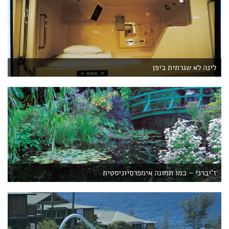
לינה לא שגרתית ביפן
ז'יברני – כמו תמונה אימפרסיוניסטית