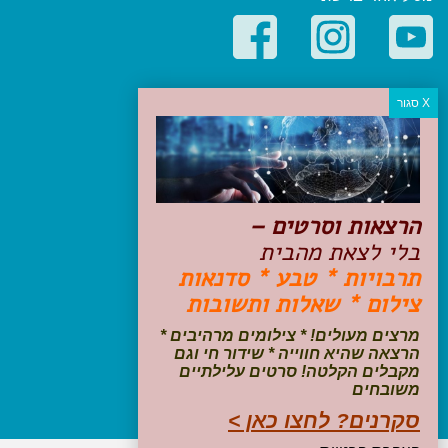
קטגוריות פופולריות
יעדים
טיולים בישראל
מלונות בוטיק בישראל
טיפים והמלצות
הרצאות וסרטים –
הכנות לנסיעה
בלי לצאת מהבית
טיולי ג'יפים
תרבויות * טבע * סדנאות
טיולים עם ילדים
צילום * שאלות ותשובות
שייט, הפלגות, קרוזים
דיגיטל
מרצים מעולים! * צילומים מרהיבים *
הרצאה שהיא חווייה * שידור חי וגם
עקבו אחרינו בפייסבוק
מקבלים הקלטה! סרטים עלילתיים
משובחים
סקרנים? לחצו כאן >