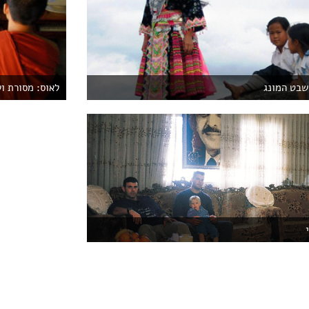
שבט המונג
לאוס: מסורת וש