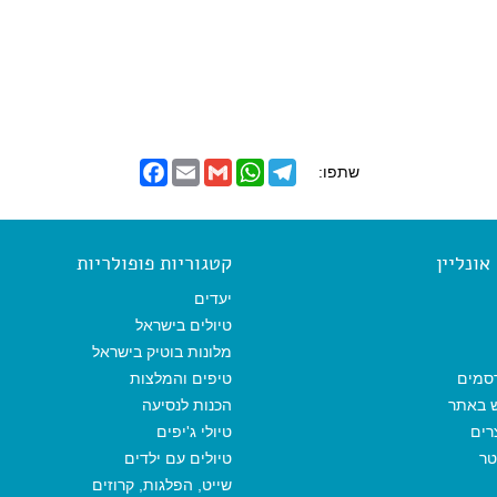
F
E
G
W
T
שתפו:
a
m
m
h
e
c
a
a
a
l
e
i
i
t
e
b
l
l
s
g
o
A
r
ונליין
קטגוריות פופולריות
o
p
a
k
p
m
יעדים
טיולים בישראל
מלונות בוטיק בישראל
סמים
טיפים והמלצות
ש באתר
הכנות לנסיעה
רים
טיולי ג'יפים
טר
טיולים עם ילדים
שייט, הפלגות, קרוזים