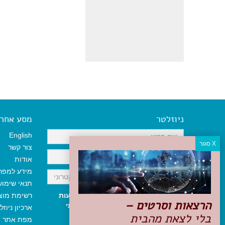
ניוזלטר
מסע אחר א
English
צור קשר
אודות
מידע למפר
תנאי שימו
אני מאשר/ת קבלת ניוזלטר והודעות
רשימת מוצ
הרצאות וסרטים –
שיווקיות, ומאשר/ת כי קראתי והסכמתי
ארכיון ניוזל
בלי לצאת מהבית
לתקנון האתר
ולמדיניות הפרטיות
.
מפת אתר