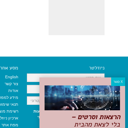
ניוזלטר
מסע אחר א
English
צור קשר
אודות
מידע למפר
תנאי שימו
אני מאשר/ת קבלת ניוזלטר והודעות
רשימת מוצ
הרצאות וסרטים –
שיווקיות, ומאשר/ת כי קראתי והסכמתי
ארכיון ניוזל
בלי לצאת מהבית
לתקנון האתר
ולמדיניות הפרטיות
.
מפת אתר