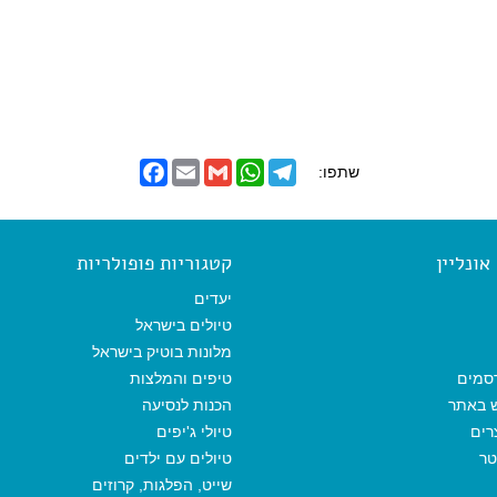
F
E
G
W
T
שתפו:
a
m
m
h
e
c
a
a
a
l
e
i
i
t
e
b
l
l
s
g
o
A
r
ונליין
קטגוריות פופולריות
o
p
a
k
p
m
יעדים
טיולים בישראל
מלונות בוטיק בישראל
סמים
טיפים והמלצות
ש באתר
הכנות לנסיעה
רים
טיולי ג'יפים
טר
טיולים עם ילדים
שייט, הפלגות, קרוזים