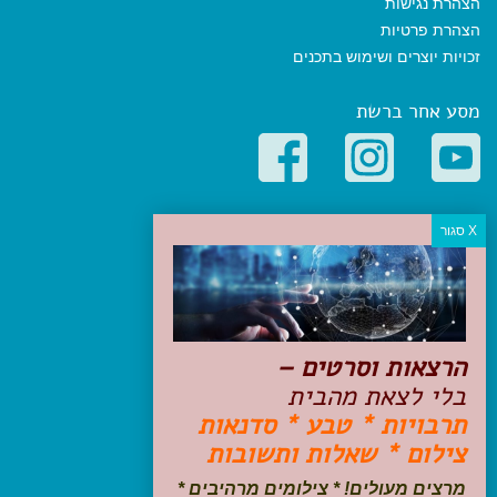
הצהרת נגישות
הצהרת פרטיות
זכויות יוצרים ושימוש בתכנים
מסע אחר ברשת
קטגוריות פופולריות
יעדים
טיולים בישראל
מלונות בוטיק בישראל
טיפים והמלצות
הרצאות וסרטים –
הכנות לנסיעה
בלי לצאת מהבית
טיולי ג'יפים
תרבויות * טבע * סדנאות
טיולים עם ילדים
צילום * שאלות ותשובות
שייט, הפלגות, קרוזים
דיגיטל
מרצים מעולים! * צילומים מרהיבים *