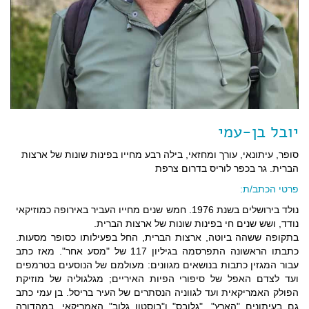
יובל בן-עמי
סופר, עיתונאי, עורך ומחזאי, בילה רבע מחייו בפינות שונות של ארצות
הברית. גר בכפר לוריס בדרום צרפת
פרטי הכתב/ת:
נולד בירושלים בשנת 1976. חמש שנים מחייו העביר באירופה כמוזיקאי
נודד, ושש שנים חי בפינות שונות של ארצות הברית.
בתקופה ששהה ביוטה, ארצות הברית, החל בפעילותו כסופר מסעות.
כתבתו הראשונה התפרסמה בגיליון 117 של "מסע אחר". מאז כתב
עבור המגזין כתבות בנושאים מגוונים: מעולמם של הנוסעים בטרמפים
ועד לצדם האפל של סיפורי הפיות האיריים; מגלגוליה של מוזיקת
הפולק האמריקאית ועד לגווניה הנסתרים של העיר בריסל. בן עמי כתב
גם בעיתונים "הארץ", "גלובס" ו"בוסטון גלוב" האמריקאי, במהדורה