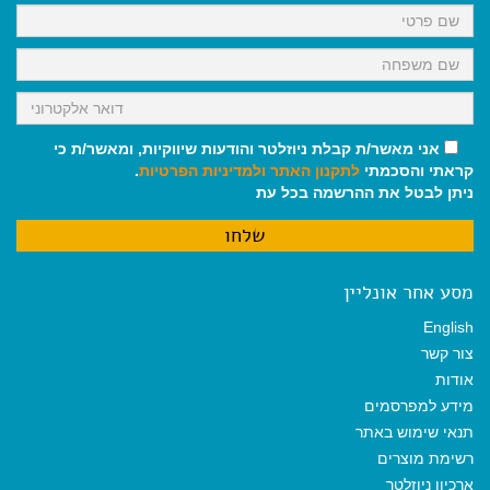
k
p
m
אני מאשר/ת קבלת ניוזלטר והודעות שיווקיות, ומאשר/ת כי
קראתי והסכמתי
לתקנון האתר
ולמדיניות הפרטיות
.
ניתן לבטל את ההרשמה בכל עת
מסע אחר אונליין
English
צור קשר
אודות
מידע למפרסמים
תנאי שימוש באתר
רשימת מוצרים
ארכיון ניוזלטר