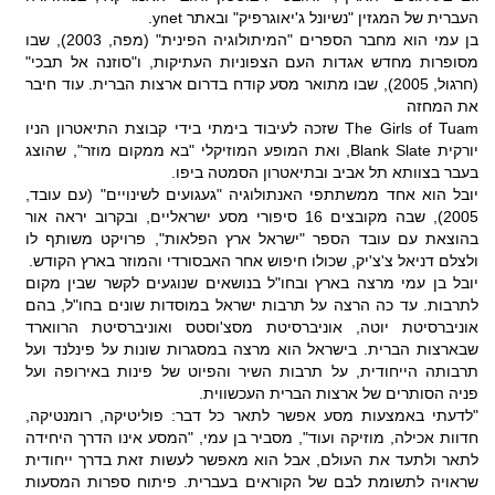
העברית של המגזין "נשיונל ג'יאוגרפיק" ובאתר ynet.
בן עמי הוא מחבר הספרים "המיתולוגיה הפינית" (מפה, 2003), שבו
מסופרות מחדש אגדות העם הצפוניות העתיקות, ו"סוזנה אל תבכי"
(חרגול, 2005), שבו מתואר מסע קודח בדרום ארצות הברית. עוד חיבר
את המחזה
The Girls of Tuam שזכה לעיבוד בימתי בידי קבוצת התיאטרון הניו
יורקית Blank Slate, ואת המופע המוזיקלי "בא ממקום מוזר", שהוצג
בעבר בצוותא תל אביב ובתיאטרון הסמטה ביפו.
יובל הוא אחד ממשתתפי האנתולוגיה "געגועים לשינויים" (עם עובד,
2005), שבה מקובצים 16 סיפורי מסע ישראליים, ובקרוב יראה אור
בהוצאת עם עובד הספר "ישראל ארץ הפלאות", פרויקט משותף לו
ולצלם דניאל צ'צ'יק, שכולו חיפוש אחר האבסורדי והמוזר בארץ הקודש.
יובל בן עמי מרצה בארץ ובחו"ל בנושאים שנוגעים לקשר שבין מקום
לתרבות. עד כה הרצה על תרבות ישראל במוסדות שונים בחו"ל, בהם
אוניברסיטת יוטה, אוניברסיטת מסצ'וסטס ואוניברסיטת הרווארד
שבארצות הברית. בישראל הוא מרצה במסגרות שונות על פינלנד ועל
תרבותה הייחודית, על תרבות השיר והפיוט של פינות באירופה ועל
פניה הסותרים של ארצות הברית העכשווית.
"לדעתי באמצעות מסע אפשר לתאר כל דבר: פוליטיקה, רומנטיקה,
חדוות אכילה, מוזיקה ועוד", מסביר בן עמי, "המסע אינו הדרך היחידה
לתאר ולתעד את העולם, אבל הוא מאפשר לעשות זאת בדרך ייחודית
שראויה לתשומת לבם של הקוראים בעברית. פיתוח ספרות המסעות