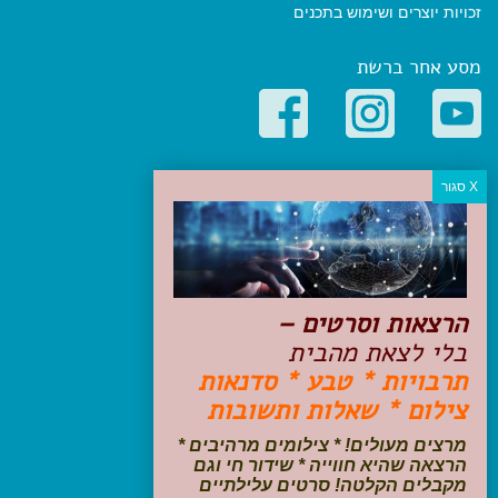
זכויות יוצרים ושימוש בתכנים
מסע אחר ברשת
קטגוריות פופולריות
יעדים
טיולים בישראל
מלונות בוטיק בישראל
טיפים והמלצות
הרצאות וסרטים –
הכנות לנסיעה
בלי לצאת מהבית
טיולי ג'יפים
תרבויות * טבע * סדנאות
טיולים עם ילדים
צילום * שאלות ותשובות
שייט, הפלגות, קרוזים
דיגיטל
מרצים מעולים! * צילומים מרהיבים *
הרצאה שהיא חווייה * שידור חי וגם
עקבו אחרינו בפייסבוק
מקבלים הקלטה! סרטים עלילתיים