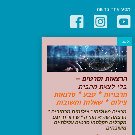
מסע אחר ברשת
קטגוריות פופולריות
יעדים
טיולים בישראל
מלונות בוטיק בישראל
טיפים והמלצות
הרצאות וסרטים –
הכנות לנסיעה
בלי לצאת מהבית
טיולי ג'יפים
תרבויות * טבע * סדנאות
טיולים עם ילדים
צילום * שאלות ותשובות
שייט, הפלגות, קרוזים
דיגיטל
מרצים מעולים! * צילומים מרהיבים *
הרצאה שהיא חווייה * שידור חי וגם
עקבו אחרינו בפייסבוק
מקבלים הקלטה! סרטים עלילתיים
משובחים