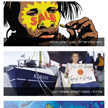
ניאו קולוניאליזם: באנו, ראינו, הרסנו
אירלנד: מתחת לשולחן ומאחורי הגב