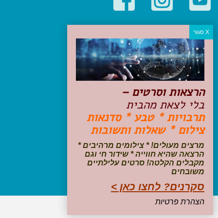
קטגוריות פופולריות
יעדים
טיולים בישראל
מלונות בוטיק בישראל
טיפים והמלצות
הרצאות וסרטים –
הכנות לנסיעה
בלי לצאת מהבית
טיולי ג'יפים
תרבויות * טבע * סדנאות
טיולים עם ילדים
צילום * שאלות ותשובות
שייט, הפלגות, קרוזים
דיגיטל
מרצים מעולים! * צילומים מרהיבים *
הרצאה שהיא חווייה * שידור חי וגם
עקבו אחרינו בפייסבוק
מקבלים הקלטה! סרטים עלילתיים
משובחים
סקרנים? לחצו כאן >
הצהרת פרטיות