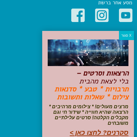
מסע אחר ברשת
קטגוריות פופולריות
יעדים
טיולים בישראל
מלונות בוטיק בישראל
טיפים והמלצות
הרצאות וסרטים –
הכנות לנסיעה
בלי לצאת מהבית
טיולי ג'יפים
תרבויות * טבע * סדנאות
טיולים עם ילדים
צילום * שאלות ותשובות
שייט, הפלגות, קרוזים
דיגיטל
מרצים מעולים! * צילומים מרהיבים *
הרצאה שהיא חווייה * שידור חי וגם
עקבו אחרינו בפייסבוק
מקבלים הקלטה! סרטים עלילתיים
משובחים
סקרנים? לחצו כאן >