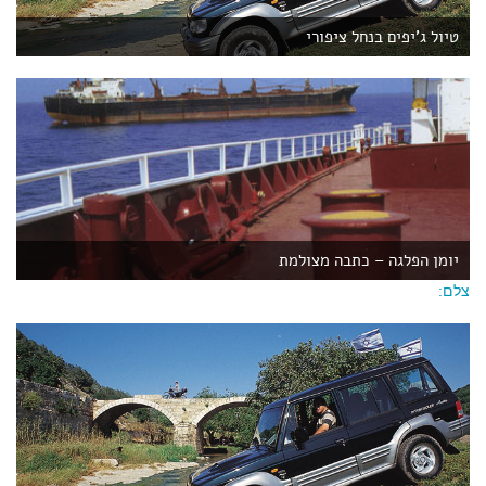
טיול ג'יפים בנחל ציפורי
יומן הפלגה – כתבה מצולמת
צלם: