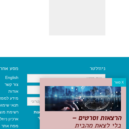
ניוזלטר
מסע אחר א
English
צור קשר
אודות
מידע למפר
תנאי שימו
אני מאשר/ת קבלת ניוזלטר והודעות
רשימת מוצ
הרצאות וסרטים –
שיווקיות, ומאשר/ת כי קראתי והסכמתי
ארכיון ניוזל
בלי לצאת מהבית
לתקנון האתר
ולמדיניות הפרטיות
.
מפת אתר