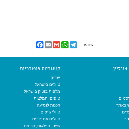
F
E
G
W
T
שתפו:
a
m
m
h
e
c
a
a
a
l
e
i
i
t
e
b
l
l
s
g
o
A
r
ונליין
קטגוריות פופולריות
o
p
a
k
p
m
יעדים
טיולים בישראל
מלונות בוטיק בישראל
סמים
טיפים והמלצות
ש באתר
הכנות לנסיעה
רים
טיולי ג'יפים
טר
טיולים עם ילדים
שייט, הפלגות, קרוזים