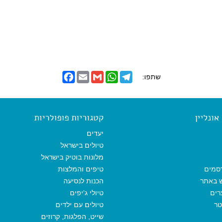
F
E
G
W
T
שתפו:
a
m
m
h
e
c
a
a
a
l
e
i
i
t
e
b
l
l
s
g
o
A
r
ונליין
קטגוריות פופולריות
o
p
a
k
p
m
יעדים
טיולים בישראל
מלונות בוטיק בישראל
סמים
טיפים והמלצות
ש באתר
הכנות לנסיעה
רים
טיולי ג'יפים
טר
טיולים עם ילדים
שייט, הפלגות, קרוזים