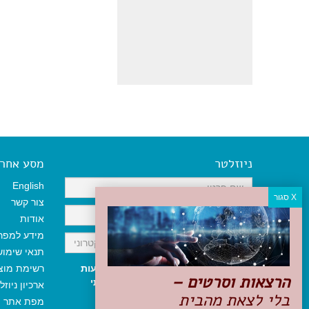
ניוזלטר
מסע אחר א
English
צור קשר
אודות
מידע למפר
תנאי שימו
אני מאשר/ת קבלת ניוזלטר והודעות
רשימת מוצ
הרצאות וסרטים –
שיווקיות, ומאשר/ת כי קראתי והסכמתי
ארכיון ניוזל
בלי לצאת מהבית
לתקנון האתר
ולמדיניות הפרטיות
.
מפת אתר