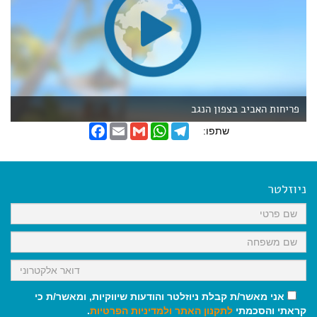
פריחות האביב בצפון הנגב
F
E
G
W
T
שתפו:
a
m
m
h
e
c
a
a
a
l
e
i
i
t
e
b
l
l
s
g
o
A
r
ניוזלטר
o
p
a
k
p
m
אני מאשר/ת קבלת ניוזלטר והודעות שיווקיות, ומאשר/ת כי
קראתי והסכמתי
לתקנון האתר
ולמדיניות הפרטיות
.