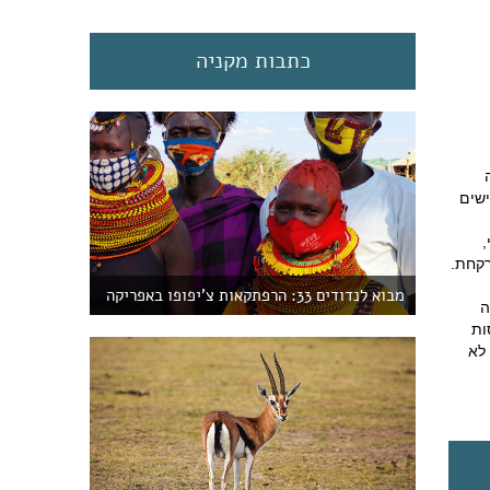
כתבות מקניה
ן פה כבישים
,
רקחת.
מבוא לנדודים 33: הרפתקאות צ'יפופו באפריקה
ה
ולנסות
 לא