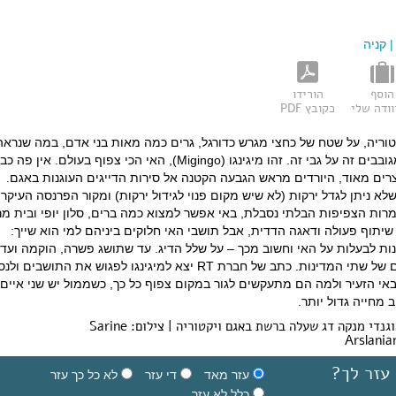
קניה
הוסף
הורידו
ודה שלי
כקובץ PDF
טוריה, על שטח של כחצי מגרש כדורגל, גרים כמה מאות בני אדם, במה שנראה
כערמה של צריפוני פח מגובבים זה על גבי זה. זהו מיגינגו (Migingo), האי הכי צפוף בעולם. אי
צרים מאוד, היורדים מראש הגבעה הקטנה אל סירות הדייגים העוגנות באגם.
ניתן לגדל ירקות (לא שיש מקום פנוי לגידול ירקות) ומקור הפרנסה העיקרי
מרות הצפיפות הבלתי נסבלת, באי אפשר למצוא כמה ברים, סלון יופי ובית מ
יתוף פעולה ודאגה הדדית, אבל תושבי האי חלוקים ביניהם למי הוא שייך:
ות לבעלות על האי וחשוב מכך – על שלל הדיג. עד שתושג פשרה, הוקמה ועד
קרואה המורכבת מנציגים של שתי המדינות. כתב של חברת RT יצא למיגינגו לפגוש את התושבים 
באי הזעיר ולמה הם מתעקשים לגור במקום צפוף כל כך, כשממול יש שני איים
מחייה גדול יותר.
בתמונה הפותחת: דייג אוגנדי מנקה דג שעלה ברשת באגם ויקטוריה | צילום: Sarine
Arslania
עזר לך?
עזר מאד
די עזר
לא כל כך עזר
כלל לא עזר