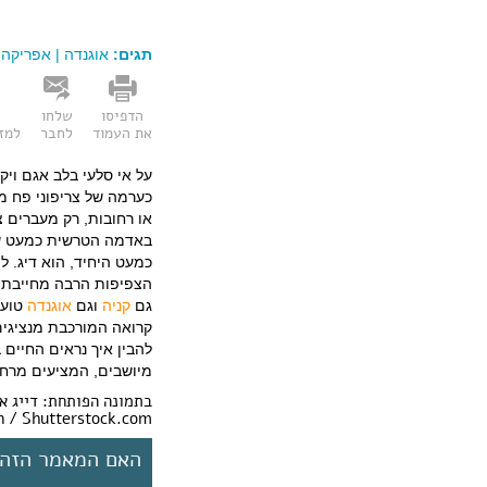
תגים:
אוגנדה
|
אפריקה
|
הדפיסו
שלחו
את העמוד
לחבר
למזו
על אי סלעי בלב אגם ויק
או רחובות, רק מעברים 
באדמה הטרשית כמעט שלא 
כמעט היחיד, הוא דיג. ל
הצפיפות הרבה מחייבת ש
גם
קניה
וגם
אוגנדה
טוענ
להבין איך נראים החיים 
מיושבים, המציעים מרחב 
n / Shutterstock.com
האם המאמר הזה 