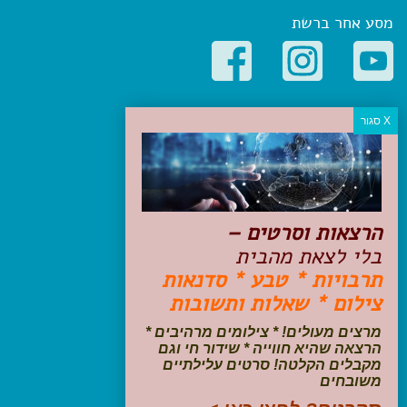
מסע אחר ברשת
קטגוריות פופולריות
יעדים
טיולים בישראל
מלונות בוטיק בישראל
טיפים והמלצות
הרצאות וסרטים –
הכנות לנסיעה
בלי לצאת מהבית
טיולי ג'יפים
תרבויות * טבע * סדנאות
טיולים עם ילדים
צילום * שאלות ותשובות
שייט, הפלגות, קרוזים
דיגיטל
מרצים מעולים! * צילומים מרהיבים *
הרצאה שהיא חווייה * שידור חי וגם
עקבו אחרינו בפייסבוק
מקבלים הקלטה! סרטים עלילתיים
משובחים