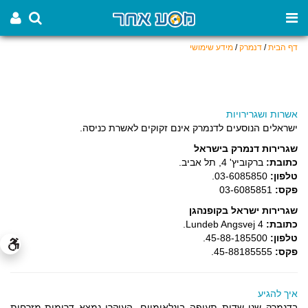
דף הבית
/
דנמרק
/
מידע שימושי
אשרות ושגרירויות
ישראלים הנוסעים לדנמרק אינם זקוקים לאשרת כניסה.
שגרירות דנמרק בישראל
כתובת:
ברקוביץ' 4, תל אביב.
טלפון:
03-6085850.
פקס:
03-6085851
שגרירות ישראל בקופנהגן
כתובת:
Lundeb Angsvej 4.
טלפון:
45-88-185500.
פקס:
45-88185555.
איך להגיע
בדנמרק שני שדות תעופה בינלאומיים. העיקרי נמצא דרומית-מזרחית