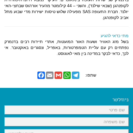
לקופנהגן (שבאי שילנד), והשני – 44 קילומטר מהעיר אורהוס שבחצי-האי
יולנד. חברת התעופה SAS מפעילה שלוש טיסות ישירות מדי שבוע מתל
אביב לקופנהגן.
מתי כדאי להגיע
בשל מזג האוויר ושעות האור המועטות, אתרי תיירות רבים בדנמרק
נפתחים רק עם עליית הטמפרטורות, באפריל, ונסגרים באוקטובר. אי
לכך, כדאי לבקר במדינה בין מאי לאוגוסט.
F
E
G
W
T
שתפו:
a
m
m
h
e
c
a
a
a
l
e
i
i
t
e
b
l
l
s
g
o
A
r
ניוזלטר
o
p
a
k
p
m