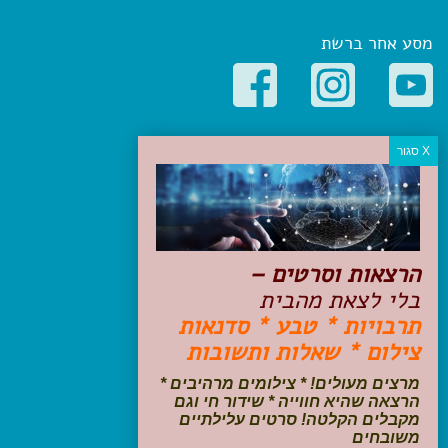
מסע אחר ברשת
קטגוריות פופולריות
יעדים
טיולים בישראל
מלונות בוטיק בישראל
טיפים והמלצות
הרצאות וסרטים –
הכנות לנסיעה
בלי לצאת מהבית
טיולי ג'יפים
תרבויות * טבע * סדנאות
טיולים עם ילדים
צילום * שאלות ותשובות
שייט, הפלגות, קרוזים
דיגיטל
מרצים מעולים! * צילומים מרהיבים *
הרצאה שהיא חווייה * שידור חי וגם
עקבו אחרינו בפייסבוק
מקבלים הקלטה! סרטים עלילתיים
משובחים