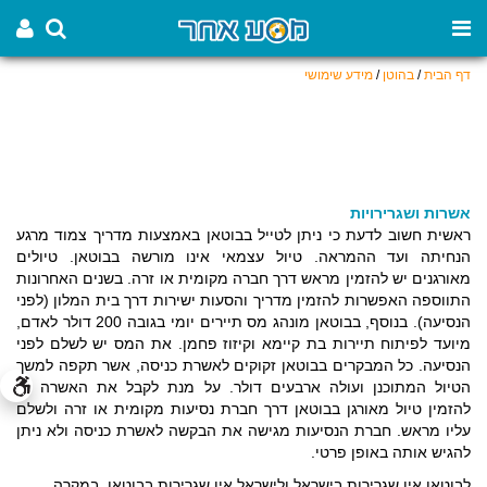
דף הבית
/
בהוטן
/
מידע שימושי
אשרות ושגרירויות
ראשית חשוב לדעת כי ניתן לטייל בבוטאן באמצעות מדריך צמוד מרגע
הנחיתה ועד ההמראה. טיול עצמאי אינו מורשה בבוטאן. טיולים
מאורגנים יש להזמין מראש דרך חברה מקומית או זרה. בשנים האחרונות
התווספה האפשרות להזמין מדריך והסעות ישירות דרך בית המלון (לפני
הנסיעה). בנוסף, בבוטאן מונהג מס תיירים יומי בגובה 200 דולר לאדם,
מיועד לפיתוח תיירות בת קיימא וקיזוז פחמן. את המס יש לשלם לפני
הנסיעה. כל המבקרים בבוטאן זקוקים לאשרת כניסה, אשר תקפה למשך
הטיול המתוכנן ועולה ארבעים דולר. על מנת לקבל את האשרה יש
להזמין טיול מאורגן בבוטאן דרך חברת נסיעות מקומית או זרה ולשלם
עליו מראש. חברת הנסיעות מגישה את הבקשה לאשרת כניסה ולא ניתן
להגיש אותה באופן פרטי.
לבוטאן אין שגרירות בישראל ולישראל אין שגרירות בבוטאן. במקרה