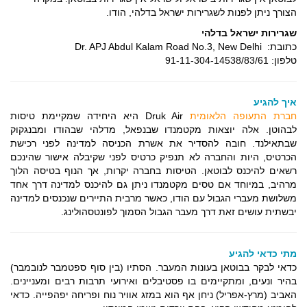
הצורך ניתן לפנות לשגרירות ישראל בדלהי, הודו.
שגרירות ישראל בדלהי
כתובת: Dr. APJ Abdul Kalam Road No.3, New Delhi
טלפון: 91-11-304-14538/83/61
איך להגיע
חברת התעופה הלאומית
Druk Air היא היחידה שמקיימת טיסות
לבהוטן. אלה יוצאות מקטמנדו שבנפאל, מדלהי שבהודו ומבנגקוק
שבתאילנד. חובה להסדיר את אשרת הכניסה למדינה לפני רכישת
הכרטיס, היות והחברה לא תנפיק כרטיס לפני שקיבלה אישור שהינכם
רשאים להיכנס לבוטאן. הטיסות בחברה יקרות, אך הנוף בטיסה הלוך
מרהיב, במיוחד אם טסים מקטמנדו ניתן גם להיכנס למדינה דרך אחד
משלושת מעברי הגבול עם הודו, כאשר מרבית התיירים שנכנסים למדינה
יבשתית עושים זאת דרך מעבר הגבול הסמוך לפונטסהולינג.
מתי כדאי להגיע
כדאי לבקר בבוטאן בעונות המעבר. הסתיו (בין סוף ספטמבר לנובמבר)
בהיר ונעים, ומתקיימים בו פסטיבלים ואירועי תרבות רבים ומעניינים.
האביב (מרץ-אפריל) ניחן אף הוא במזג אוויר נוח ופריחה יפהפייה. כדאי