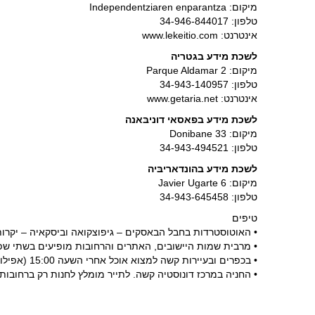
מיקום: Independentziaren enparantza
טלפון: 34-946-844017
אינטרנט: www.lekeitio.com
לשכת מידע בגטריה
מיקום: Parque Aldamar 2
טלפון: 34-943-140957
אינטרנט: www.getaria.net
לשכת מידע בפאסאי דוניבּאנה
מיקום: Donibane 33
טלפון: 34-943-494521
לשכת מידע בהונדאריבּיה
מיקום: Javier Ugarte 6
טלפון: 34-943-645458
טיפים
• האוטוסטרדות בחבל הבאסקים – גיפוצקואה וביסקאיה – יקרות
• מרבית שמות היישובים, האתרים והרחובות מופיעים בשתי 
• בכפרים ובעיירות קשה למצוא אוכל אחרי השעה 15:00 (אפילו בחנות). כולם נחים עד הערב. כדאי לנסוע מצוידים.
• החניה במרכז דונוסטיה קשה. לתייר מומלץ לחנות רק ברחובו