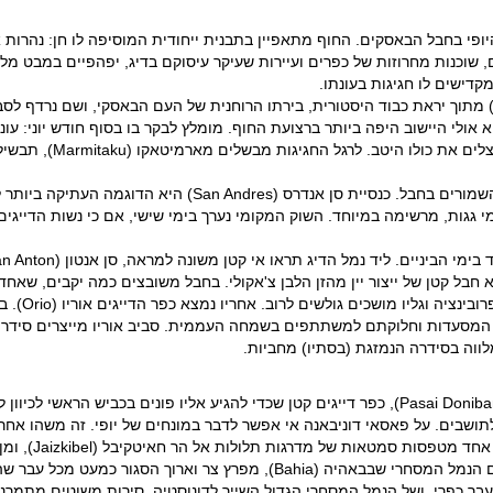
יופי בחבל הבאסקים. החוף מתאפיין בתבנית ייחודית המוסיפה לו חן: נהרות
ים, שוכנות מחרוזות של כפרים ועיירות שעיקר עיסוקם בדיג, יפהפיים במבט מ
קדישים לו חגיגות בעונתו.
בתום עונת האנשובי. טונה
הרובע העתיק של כפר הדייגים השלו מוטריקו (Mutriku) הוא מהשמו
ות, מרשימה במיוחד. השוק המקומי נערך בימי שישי, אם כי נשות הדייגים מ
אפשר לבקר ב
ושבים. על פאסאי דוניבאנה אי אפשר לדבר במונחים של יופי. זה משהו אח
העתיקה סן חואן
עבר כפרי, ושל הנמל המסחרי הגדול השייך לדונוסטיה. סירות משוטים מתמרנו