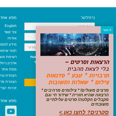
ניוזלטר
מסע אחר א
English
צור קשר
אודות
מידע למפר
תנאי שימו
אני מאשר/ת קבלת ניוזלטר והודעות
רשימת מוצ
הרצאות וסרטים –
שיווקיות, ומאשר/ת כי קראתי והסכמתי
ארכיון ניוזל
בלי לצאת מהבית
לתקנון האתר
ולמדיניות הפרטיות
.
מפת אתר
ניתן לבטל את ההרשמה בכל עת
תרבויות * טבע * סדנאות
הצהרת נגי
צילום * שאלות ותשובות
הצהרת פרט
זכויות יוצר
מרצים מעולים! * צילומים מרהיבים *
הרצאה שהיא חווייה * שידור חי וגם
מקבלים הקלטה! סרטים עלילתיים
מסע אחר
משובחים
סקרנים? לחצו כאן >