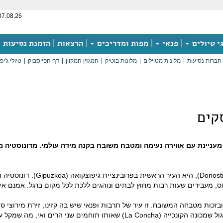
07.08.26
י טיולים
פנאי
מפות ומדריכים
הרצאות
הזמנת נסיעות
חברות נסיעות
מלונות מטיילים
מלונות בוטיק
המגזין המקוון
דף הפייסבוק
טיולי ג'יפ
קים
מעניינת עם אווירה נעימה ומטבח משובח בקנה מידה עולמי. מדונוסטיה 
סן סבסטיאן (San Sebastian), שנק
, הקרויים דונוסטיאראס, מעבירים שעות רבות מחוץ לבתים ונוהגים ללכת לכל מקום ברגל. 
בזכות מטבחה המשובח. זו עיר של תרבות ופנאי שיש בה קזינו, זירת מירוצי סו