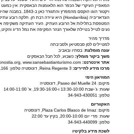
המאפיין העיקרי של הכפר הוא הלאומנות הבאסקית: אין כמעט 
ויקטור הוגו הוקסם מהמפרץ והתגורר כאן ב-1843. במבנה שהיה ביתו שוכנת היום לשכת התיירות שבסמטה הראשית המארגנת סיורי נושא מושטים בשלושה מסלולים.
המטפסת בתלילות אל הרובע העתיק. העיר העתיקה משקיפה אל נוף הבידאסואה, שמעברו השני
נעים לטייל בטיילת שלאורך הנהר המקיפה את נמל הדיג והקיט, בואכה השפך. הרחוב המקביל, Kaleo San Pedro, הוא לב רובע ה
מדריך מהיר
למטיילים לסן סבסטיאן ולסביבתה
עונה מומלצת
: בסתיו ובאביב
משך ביקור מומלץ:
כשבוע, לכל חבל הבאסקים
אתר אינטרנט:
www.donostia.org, www.sansebastianturismo.com
מרכז מידע לתיירים:
Reina Regente 3, דונוסטיה טלפון: 34-943-481166
המוזיאון הימי
מיקום: Paseo del Muelle 24, דונוסטיה
שעות: ג'-שבת 13:30-10:00 ו-19:30-16:00, א' 14:00-11:00
טלפון: 34-943-430051
האקווריום
מיקום: Plaza Carlos Blasco de Imaz, דונוסטיה
שעות: מדי יום 20:00-10:00, בקיץ עד 22:00
טלפון: 34-943-440099
לשכת מידע בלקיטיו