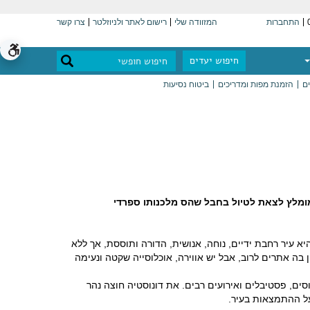
התחברות
המזוודה שלי
רישום לאתר ולניוזלטר
צרו קשר
חיפוש יעדים
ים
הזמנת מפות ומדריכים
ביטוח נסיעות
מומלץ לצאת לטיול בחבל שהס מלכנותו ספרדי
ראת בבאסקית דונוסטיה (Donostia), היא העיר הראשית בפרובינציית גיפוצקואה (Gipuzkoa). דונוסטיה היא עיר רחבת ידיים, נוחה, אנושית, הדורה ותוססת, אך ללא
אמנם אין בה אתרים לרוב, אבל יש אווירה, אוכלוסייה שקטה ונעימה
סים, פסטיבלים ואירועים רבים. את דונוסטיה חוצה נהר