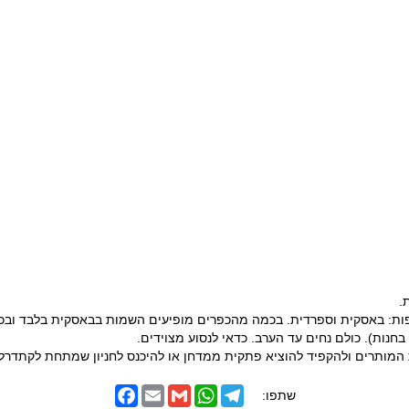
.
שפות: באסקית וספרדית. בכמה מהכפרים מופיעים השמות בבאסקית בלבד וב
ת המותרים ולהקפיד להוציא פתקית ממדחן או להיכנס לחניון שמתחת לקתדרל
F
E
G
W
T
שתפו:
a
m
m
h
e