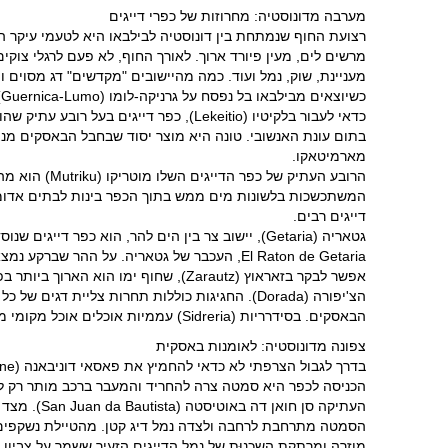
מערבה מדונוסטיה: מחרוזות של כפרי דייגים
רצועת החוף שנמתחת בין דונוסטיה לבילבאו היא לטעמי עיקר ה
מרשים לים, מעין פיורד ארוך. לאורך החוף, לא פעם לרגלי צוק
מעניינת, שוק, נמל ועוד. כמה מהיישובים "מקדשים" דג מסוים ומ
כשיוצאים מבילבאו בל נפסח על גרניקה-לומו (Guernica-Lumo) מתוך יראת כבוד היסטורית, בירתו הרוחנית של העם הבאסקי, ושם נרדף לסבלו.
מארמיטאקו.
המשתכשכות בלשונות מים ממש בתוך הכפר בינות לבתים אדומי גג
דייגים רבים.
El Raton de Getaria, העכבר של גטאריה. על ההר שברקע נמצא חבל קטן של ייצור יין מהזן הלבן צ'אקולי. בחבל משובצים כמה יקבים, שאחד הבולטים שבהם הוא Txomin Etxaniz.
הבאסקים. בסידרריות (Sidreria) עממיות אוכלים אוכל מקומי מלווה בסידרה הנמזגת (בסתיו) מחביות.
צפונה מדונוסטיה: לאומנות באסקית
הכניסה לכפר היא סמטה צרה להחריד והמעבר ברכב מותר רק לת
מוזרה ומרתקת השכֵנוּת של נמל הדייגים הזעיר ששמר על צביון 