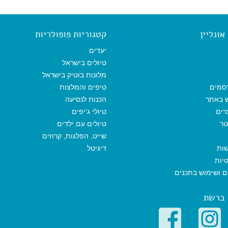
c
a
a
a
l
e
i
i
t
e
b
l
l
s
g
o
A
r
ונליין
קטגוריות פופולריות
o
p
a
k
p
m
יעדים
טיולים בישראל
מלונות בוטיק בישראל
סמים
טיפים והמלצות
ש באתר
הכנות לנסיעה
רים
טיולי ג'יפים
טר
טיולים עם ילדים
שייט, הפלגות, קרוזים
שות
דיגיטל
יות
ים ושימוש בתכנים
 ברשת