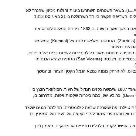
ראשיתה של העיר בכפר דייגים מבוצר סביב נמל קטן, היום הרובע העתיק, ובעיסוק בחקלאות באזור שבו שוכן היום רובע לה אנטיגואה (La Antigua). בשאר השטחים השתרעו ביצות וחולות מכיוון שהנהר לא
זרם בין גדות מוצקות. בין המאה ה-13 למאה ה-19 עלתה העיר באש פעמים רבות ובין שריפה לשריפה הצליחה לשגשג כלכלית הודות למוצא לים. השריפה הקשה ביותר השתוללה ב-31 באוגוסט 1813
במאה ה-19, לאחר ששוקמה, דעכה העיר. התפנית חלה לאחר שהרופא של המלכה איזבּל השנייה המליץ לה לטבול במי המפרץ, והיא עשתה זאת במשך עשרים שנה. ב-1863 ציוותה המלכה להרוס את
נהר אורומאה הנשפך לים ממערב למפרץ מאפשר טיול נעים על גדותיו הפריזאיות משהו בעיצובן ובגשריהן. ליד שפך הנהר, בקצה חוף זוריולה (Zurriola), מתנוסס פאלאסיו קורסאל (Kursaal) המשמש
זרחה מהנהר נמצא הרובע העתיק פרטה ויאחה (Parte Vieja), רובע שאינו נראה עתיק כל כך, אולי בגלל שרובו נבנה לאחר הדליקה של 1813. הסביבה תוססת מאוד בלילה בזכות עשרות ברים של פינצ'וס.
מרכז הרובע הוא כיכר קונסטיטוסיון (Constitution, כיכר החוקה) היפה המוקפת ארקאדות (שדרת עמודים המחוברים בקשתות). אפשר לבקר בכנסיית סן ויצ'נטה (San Vicente) הגותית שהיא הכנסייה
היום מלאה בברים של פינצ'וס. לא הרחק ממנה נמצא הנמל הקטן והציורי ובהמשך
בולוואר זומארדיה (Zumardia), המכונה הבולוואר, הוא רחוב רחב שנמתח מהנהר למפרץ ובקצהו בית העירייה המרשים, Casa Consistorial, שעד 1887 שימשה כקזינו הגדול של העיר. הבולוואר חוצץ בין
הרובע העתיק לאנסנצ'ה (Ensanche), הרובע "החדש" משלהי המאה ה-19 שרחובותיו משורטטים בסרגל סביב קתדרלת בואן פאסטור (Buen Pastor). ברובע ישנן כמה כיכרות שקטות ויפות, מדרחובים,
 הקונכייה המעוגל, ולכל אורכו של המפרץ, לצד חוף הרחצה המשקיף אל האי הקטנטן סנטה קלרה (Santa Clara), נמתחת טיילת יפה שאורכה שבעה קילומטרים. תחילתה בגנים שלצד
ר איחלדו (Igeldo) שבמערב העיר, בפֶּסל הנודע של אדוארדו צ'יידה, "מסרק הרוחות" (El Peine de los Vientos). איחלדו הוא רובע כפרי שמור למדי הצופה אל העיר ואל המפרץ ובו
 השווקים העיקריים בדונוסטיה. אפשר לקנות פלפלים חריפים או מתוקים, חאמון (ירך