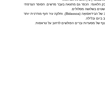
אבק הלאומי. הכפר גם מתגאה בעבר מרשים. הסופר הצרפתי
הונדאריבּיה (Hondarribia) היא עיירה רבת חן. חלקה רובע עתיק, מבוצר, נאה ומטופח אם כי פתוח לכלי רכב השוכן על גבעה מעל השפך הרחב של הבּידאסואָה (Bidassoa), וחלקה עיר חוף מודרנית יותר