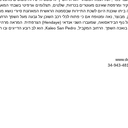
קיר ומרפסת שאינם מעוטרים בכרזות, שלטים, תצלומים וגרפיטי בשבחי המ
 אנדאי (Hendaye) הצרפתית. המראה מרהיב ביום ובלילה.
דייגים ובו רצף של מסעדות וברים הפולשים לרחוב על טראסות.