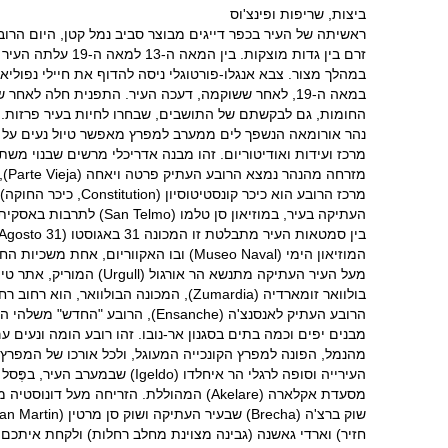
ביצות, שריפות ופינצ'וס
במהלך מצור. צבא אנגלו-פורטוגלי ניסה להדוף את חיילי נפול
החומות, גם לבקשתם של התושבים, שבחרו לחיות בעיר פרזות. הרס החומות
מרכז ועידות ואודיטוריום. זהו מבנה אדריכלי מרשים שבנוי משתי קוביות יוצאות דופן שמצופות 10,000
העתיקה בעיר, במוזיאון סן טלמו (San Telmo) לתרבות באסקית השוכן במנזר עתיק, ובבזיליקה סנטה מריה דל קואור (Santa Maria del Cuor).
המוזיאון הימי (Museo Naval) ובו האקווריום, אחת משכיות החמדה של העיר: המבקרים פוסעים במנהרת זכוכית בין הכרישים והדגים.
מעל העיר העתיקה מתנשא הר אורגול (Urgull) המוריק, אתר טיולים החולש על העיר ובו פארק גדול עם מבצר במרכזו ופסל דתי בפסגתו.
מבנים יפים וכמה בתים בסגנון אר-נובו. זהו רובע הומה ונעים עם
מסעדת אקלארה (Akelare) המהוללת. הזריחה מעל דונוסטיה מהר איחלדו (או מחלונות המלון שבראשו) היא חוויה יוצאת דופן.
חזיר) וארדי גאשנה (גבינה מצוינת מחלב רחלות) ולקחת איתכם