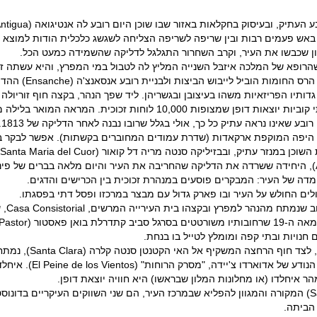
יאון שכבשו את העיר, וקרב השחרור התגלגל לדליקה שהשמידה כמעט הכל.
 הוביל לייבוש הביצות ולבניית רובע אנסאנצ'ה (Ensanche) ההדור.
 לוחות זכוכית. המראה המואר בלילה מדהים במיוחד.
מ
בין סמטאות העיר מתבלטת זו המכונה 31 באגוסטו (31 Agosto), היחידה ששרדה את הדליקה שהחריבה את העיר ו
 חנויות ובתי קפה ומומלץ לטייל בו בנחת.
מהנמל, הפונה למפרץ
העירייה וסופה לרגלי ה
שוק ברצ'ה (Brecha) שבעיר העתיקה ושוק סן מרטין (San Martin) המקורה והמגוון להפליא שבמרכז העיר, הם שני
 הביתה.