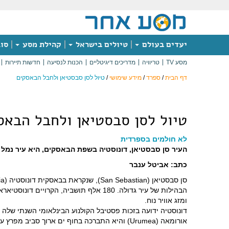
יעדים בעולם
טיולים בישראל
קהילת מסע
סוג
מסע TV
טריוויה
מדריכים דיגיטליים
הכנות לנסיעה
חדשות תיירות
דף הבית
/
ספרד
/
מידע שימושי
/
טיול לסן סבסטיאן ולחבל הבאסקים
טיול לסן סבסטיאן ולחבל הבאס
לא חולמים בספרדית
העיר סן סבסטיאן, דונוסטיה בשפת הבאסקים, היא עיר נמל 
כתב: אביטל ענבר
הבהילות של עיר גדולה. 180 אלף תושביה
ומזג אוויר נוח.
דונוסטיה ידועה בזכות פסטיבל הקולנוע הבינלאומי השנתי שלה ו
אורומאה (Urumea) והיא התברכה בחוף ים ארוך סביב מפרץ עגול שמכונה הקונכייה (La Concha) שאותו תוחמים שני הרים ואי, מה שמקל על ההתמצאות בעיר.