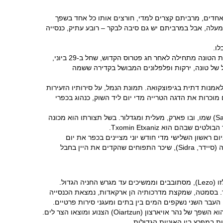
 אחדים, מרביתם קצרים למדי, חורצים אותו כל אחד בשפך
למעלה, אבל במרביתם יש גם סיבה לבקר – רובע עתיק, כנסייה
כדאי לעבור בלקיטיו (Lekeitio), כפר דייגים בעל רובע עתיק שהוא אולי היישוב היפה ביותר ברצועת החוף. מומלץ לבקר בו בסוף חודש יוני: עונת הטונה מתחילה לאחר חג פטרוס הקדוש, שחל ב-29 ביוני,
 היא מוצר יסוד שבחבל הבאסקים מנצלים את כולו היטב. לרגל החגיגות מבשלים מארמיטאקו (Marmitaku), תבשיל של טונה, ירקות ופלפלונים המבושל בקדירה ששמה
רים בחבל. כנסיית סן אנדרס (San Andres) היא הדוגמה העתיקה ביותר לאמנות דתית בגיפוצקואה. תמונת הנמל, על סירותיו הזעירות
וכרות את הדגה הטרייה מדי יום ליד השוק, כנהוג בכפרי
גטאריה (Getaria), יישוב צר בין הים להר, הוא כפר דייגים שנוסד בימי הביניים. ליד נמל הדיג תראו אי קטן משונה למראה, סן אנטון (San Anton) שמו, ובו פארק, מעלית ומגדלור. בשל תצורתו הוא מכונה
זאראוץ (Zarautz), שחוף ימו הוא הארוך ביותר בפרובינציה וגליו מושכים גולשים לרוב. אחריו נמצא כפר הדייגים אוריו (Orio). ביום ראשון השלישי מדי חודש יוני מציינים בכפר את יום
הצ'יפורה (Dorada). החגיגות כוללות תחרות צליית דגים של כל המסעדות וחלוקתם למשתתפים בשמחה העממית. סביב אוריו מייצרים סידרה (סיידר, Sidra), שיכר התפוחים שהקדים את היין בחבל
בדרך לגבול הצרפתי לא כדאי להחמיץ את פאסאי דוניבאנה (Pasai Donibane), כפר דייגים קטן שכדי להגיע אליו פונים בכביש הראשי לכיוון לזו (Lezo), מסתובבים וממשיכים עד מגרש החניה הגדול.
ר. בסמטה, שמקצת מדרכותיה הן ארקאדות, נמצאת הכנסייה
 דה באוטיסטה (San Juan da Bautista). מצד אחד מטפסות סמטאות של מדרגות תלולות אל הר חאיטקיבל (Jaizkibel), ומן העבר השני נשקפים המים בין בתים ומעגני סירות פרטיים.
הסמטה מתרחבת לרחבה ולצדה נמל דיג קטן. מהטיילת נשקפים הנמל המסחרי שבבאהיה (Bahia), מפרץ צר וארוך הסגור כמעט מכל עבר שהוא השפך של נהר אויארצון (Oiartzun) הצנוע ומוצאו הצר לים.
ת במפרץ בין האוניות הגדולות.