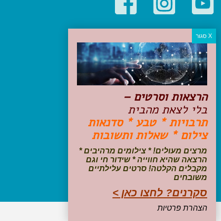
קטגוריות פופולריות
יעדים
טיולים בישראל
מלונות בוטיק בישראל
טיפים והמלצות
הרצאות וסרטים –
הכנות לנסיעה
בלי לצאת מהבית
טיולי ג'יפים
תרבויות * טבע * סדנאות
טיולים עם ילדים
צילום * שאלות ותשובות
שייט, הפלגות, קרוזים
דיגיטל
מרצים מעולים! * צילומים מרהיבים *
הרצאה שהיא חווייה * שידור חי וגם
עקבו אחרינו בפייסבוק
מקבלים הקלטה! סרטים עלילתיים
משובחים
סקרנים? לחצו כאן >
הצהרת פרטיות