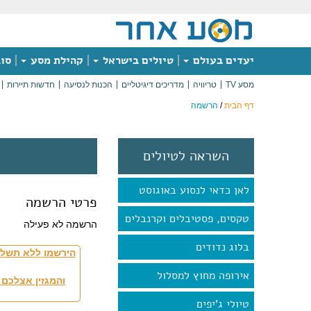
יעדים בעולם
טיולים בישראל
קהילת מסע
סוג
מסע TV
טריוויה
מדריכים דיגיטליים
הכנות לנסיעה
חדשות תיירות
דף הבית
/
הרשמה
השראה לטיולים
לאן כדאי לנסוע באוגוסט
פרטי הרשמה
טקסים, פסטיבלים וקרנבלים
הרשמה לא פעילה
בלוג נדודים
הירשמו ללא תשלו
אירופה מחוץ למסלול
והמגזין אצלכם 
טיולי ג'יפים