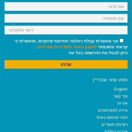
k
p
m
אני מאשר/ת קבלת ניוזלטר והודעות שיווקיות, ומאשר/ת כי
קראתי והסכמתי
לתקנון האתר
ולמדיניות הפרטיות
.
ניתן לבטל את ההרשמה בכל עת
מסע אחר אונליין
English
צור קשר
אודות
מידע למפרסמים
תנאי שימוש באתר
רשימת מוצרים
ארכיון ניוזלטר