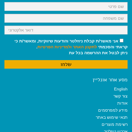
k
p
m
אני מאשר/ת קבלת ניוזלטר והודעות שיווקיות, ומאשר/ת כי
קראתי והסכמתי
לתקנון האתר
ולמדיניות הפרטיות
.
ניתן לבטל את ההרשמה בכל עת
מסע אחר אונליין
English
צור קשר
אודות
מידע למפרסמים
תנאי שימוש באתר
רשימת מוצרים
ארכיון ניוזלטר