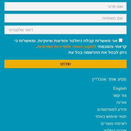
k
p
m
אני מאשר/ת קבלת ניוזלטר והודעות שיווקיות, ומאשר/ת כי
קראתי והסכמתי
לתקנון האתר
ולמדיניות הפרטיות
.
ניתן לבטל את ההרשמה בכל עת
מסע אחר אונליין
English
צור קשר
אודות
מידע למפרסמים
תנאי שימוש באתר
רשימת מוצרים
ארכיון ניוזלטר