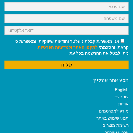
k
p
m
אני מאשר/ת קבלת ניוזלטר והודעות שיווקיות, ומאשר/ת כי
קראתי והסכמתי
לתקנון האתר
ולמדיניות הפרטיות
.
ניתן לבטל את ההרשמה בכל עת
מסע אחר אונליין
English
צור קשר
אודות
מידע למפרסמים
תנאי שימוש באתר
רשימת מוצרים
ארכיון ניוזלטר