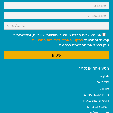
k
p
m
אני מאשר/ת קבלת ניוזלטר והודעות שיווקיות, ומאשר/ת כי
קראתי והסכמתי
לתקנון האתר
ולמדיניות הפרטיות
.
ניתן לבטל את ההרשמה בכל עת
מסע אחר אונליין
English
צור קשר
אודות
מידע למפרסמים
תנאי שימוש באתר
רשימת מוצרים
ארכיון ניוזלטר