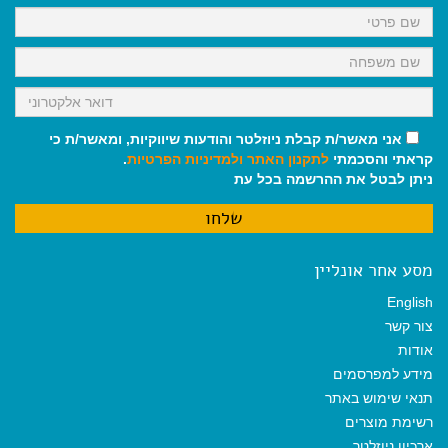
k
p
m
אני מאשר/ת קבלת ניוזלטר והודעות שיווקיות, ומאשר/ת כי
קראתי והסכמתי
לתקנון האתר
ולמדיניות הפרטיות
.
ניתן לבטל את ההרשמה בכל עת
מסע אחר אונליין
English
צור קשר
אודות
מידע למפרסמים
תנאי שימוש באתר
רשימת מוצרים
ארכיון ניוזלטר