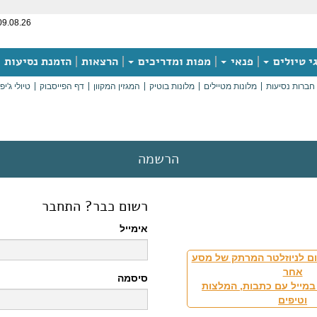
09.08.26
י טיולים
פנאי
מפות ומדריכים
הרצאות
הזמנת נסיעות
חברות נסיעות
מלונות מטיילים
מלונות בוטיק
המגזין המקוון
דף הפייסבוק
טיולי ג'יפ
הרשמה
רשום כבר? התחבר
אימייל
ם לניוזלטר המרתק של מסע
אחר
סיסמה
במייל עם כתבות, המלצות
וטיפים