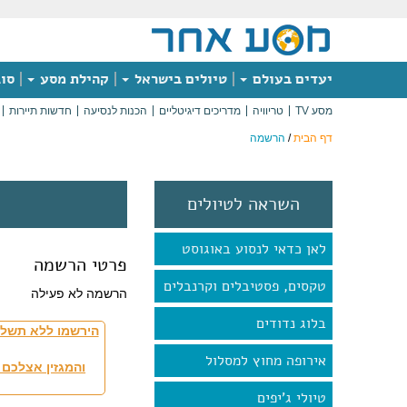
יעדים בעולם
טיולים בישראל
קהילת מסע
סוג
מסע TV
טריוויה
מדריכים דיגיטליים
הכנות לנסיעה
חדשות תיירות
דף הבית
/
הרשמה
השראה לטיולים
לאן כדאי לנסוע באוגוסט
פרטי הרשמה
טקסים, פסטיבלים וקרנבלים
הרשמה לא פעילה
בלוג נדודים
הירשמו ללא תשלו
אירופה מחוץ למסלול
והמגזין אצלכם 
טיולי ג'יפים