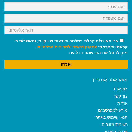
k
p
m
אני מאשר/ת קבלת ניוזלטר והודעות שיווקיות, ומאשר/ת כי
קראתי והסכמתי
לתקנון האתר
ולמדיניות הפרטיות
.
ניתן לבטל את ההרשמה בכל עת
מסע אחר אונליין
English
צור קשר
אודות
מידע למפרסמים
תנאי שימוש באתר
רשימת מוצרים
ארכיון ניוזלטר