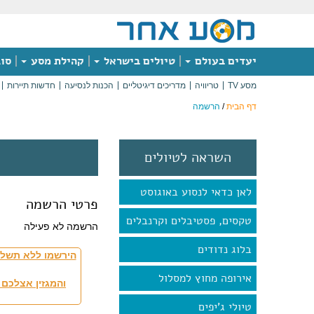
יעדים בעולם
טיולים בישראל
קהילת מסע
סוג
מסע TV
טריוויה
מדריכים דיגיטליים
הכנות לנסיעה
חדשות תיירות
דף הבית
/
הרשמה
השראה לטיולים
לאן כדאי לנסוע באוגוסט
פרטי הרשמה
טקסים, פסטיבלים וקרנבלים
הרשמה לא פעילה
בלוג נדודים
הירשמו ללא תשלו
אירופה מחוץ למסלול
והמגזין אצלכם 
טיולי ג'יפים