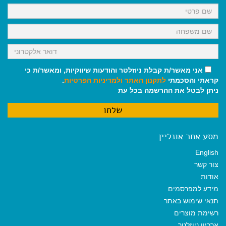
k
p
m
אני מאשר/ת קבלת ניוזלטר והודעות שיווקיות, ומאשר/ת כי
קראתי והסכמתי
לתקנון האתר
ולמדיניות הפרטיות
.
ניתן לבטל את ההרשמה בכל עת
מסע אחר אונליין
English
צור קשר
אודות
מידע למפרסמים
תנאי שימוש באתר
רשימת מוצרים
ארכיון ניוזלטר