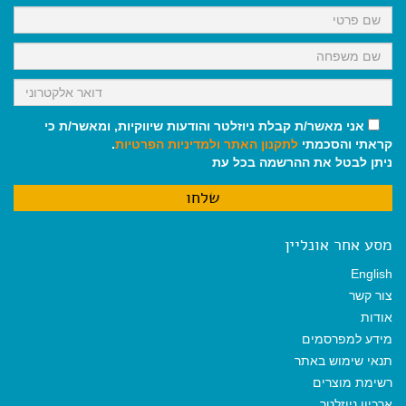
k
p
m
אני מאשר/ת קבלת ניוזלטר והודעות שיווקיות, ומאשר/ת כי
קראתי והסכמתי
לתקנון האתר
ולמדיניות הפרטיות
.
ניתן לבטל את ההרשמה בכל עת
מסע אחר אונליין
English
צור קשר
אודות
מידע למפרסמים
תנאי שימוש באתר
רשימת מוצרים
ארכיון ניוזלטר