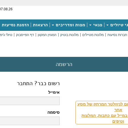
07.08.26
י טיולים
פנאי
מפות ומדריכים
הרצאות
הזמנת נסיעות
חברות נסיעות
מלונות מטיילים
מלונות בוטיק
המגזין המקוון
דף הפייסבוק
טיולי ג'יפ
הרשמה
רשום כבר? התחבר
אימייל
ם לניוזלטר המרתק של מסע
אחר
סיסמה
במייל עם כתבות, המלצות
וטיפים