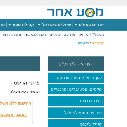
יעדים בעולם
טיולים בישראל
קהילת מסע
סוג
מסע TV
טריוויה
מדריכים דיגיטליים
הכנות לנסיעה
חדשות תיירות
דף הבית
/
הרשמה
השראה לטיולים
לאן כדאי לנסוע באוגוסט
פרטי הרשמה
טקסים, פסטיבלים וקרנבלים
הרשמה לא פעילה
בלוג נדודים
הירשמו ללא תשלו
אירופה מחוץ למסלול
והמגזין אצלכם 
טיולי ג'יפים