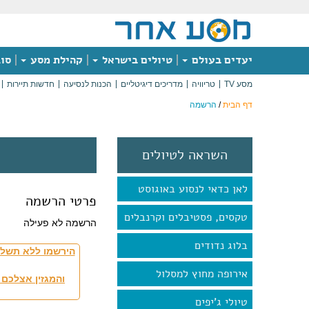
יעדים בעולם
טיולים בישראל
קהילת מסע
סוג
מסע TV
טריוויה
מדריכים דיגיטליים
הכנות לנסיעה
חדשות תיירות
דף הבית
/
הרשמה
השראה לטיולים
לאן כדאי לנסוע באוגוסט
פרטי הרשמה
טקסים, פסטיבלים וקרנבלים
הרשמה לא פעילה
בלוג נדודים
הירשמו ללא תשלו
אירופה מחוץ למסלול
והמגזין אצלכם 
טיולי ג'יפים