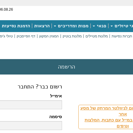
06.08.26
י טיולים
פנאי
מפות ומדריכים
הרצאות
הזמנת נסיעות
חברות נסיעות
מלונות מטיילים
מלונות בוטיק
המגזין המקוון
דף הפייסבוק
טיולי ג'יפ
הרשמה
רשום כבר? התחבר
אימייל
ם לניוזלטר המרתק של מסע
אחר
סיסמה
במייל עם כתבות, המלצות
וטיפים