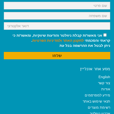
k
p
m
אני מאשר/ת קבלת ניוזלטר והודעות שיווקיות, ומאשר/ת כי
קראתי והסכמתי
לתקנון האתר
ולמדיניות הפרטיות
.
ניתן לבטל את ההרשמה בכל עת
מסע אחר אונליין
English
צור קשר
אודות
מידע למפרסמים
תנאי שימוש באתר
רשימת מוצרים
ארכיון ניוזלטר