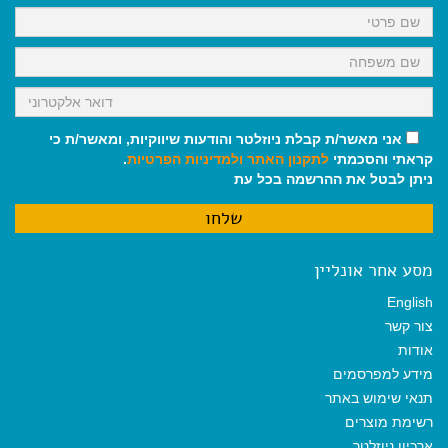
k
p
m
אני מאשר/ת קבלת ניוזלטר והודעות שיווקיות, ומאשר/ת כי
קראתי והסכמתי
לתקנון האתר
ולמדיניות הפרטיות
.
ניתן לבטל את ההרשמה בכל עת
מסע אחר אונליין
English
צור קשר
אודות
מידע למפרסמים
תנאי שימוש באתר
רשימת מוצרים
ארכיון ניוזלטר