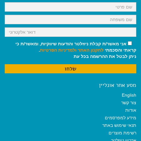
k
p
m
אני מאשר/ת קבלת ניוזלטר והודעות שיווקיות, ומאשר/ת כי
קראתי והסכמתי
לתקנון האתר
ולמדיניות הפרטיות
.
ניתן לבטל את ההרשמה בכל עת
מסע אחר אונליין
English
צור קשר
אודות
מידע למפרסמים
תנאי שימוש באתר
רשימת מוצרים
ארכיון ניוזלטר